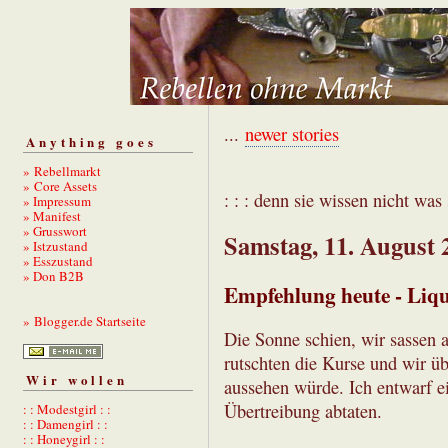
...
newer stories
Anything goes
» Rebellmarkt
» Core Assets
: : : denn sie wissen nicht was s
» Impressum
» Manifest
» Grusswort
Samstag, 11. August 
» Istzustand
» Esszustand
» Don B2B
Empfehlung heute - Liq
» Blogger.de Startseite
Die Sonne schien, wir sassen 
rutschten die Kurse und wir üb
Wir wollen
aussehen würde. Ich entwarf ei
Übertreibung abtaten.
: : Modestgirl : :
: : Damengirl : :
: : Honeygirl : :