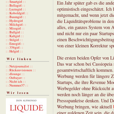
: : Smartgirl : :
Ein Jahr später gab es die ande
: : Bellagirl : :
optimistisch eingeschätzt. Ic
: : Luziegirl : :
: : Koboldgirl : :
mitgemacht, und wenn jetzt d
: : Baumgirl : :
die Liquiditätsprobleme in de
: : Hydrogirl
: : Milchgirl : :
alles, ein ganzes System von 
: : Missgirl : :
: : Ballgirl : :
und nicht nur ein paar Startu
: : Kaltgirl : :
einen Beschwichtigungsbeitrag
: : Stilgirl : :
: : Emogirl : :
von einer kleinen Korrektur sp
: : 356girl : :
: : Helgirl : :
Die ersten beiden Opfer von L
Wir linken
Das war schon bei Cassiopeia 
: : Netzjournalist : :
gesamtwirtschaftlich kommen.
: : Rückenvisionen : :
: : dlounge : :
Werbung werden für längere Z
: : Ostbayer : :
Startups, die ihre Revenue Mod
: : Nicht ich : :
: : Nummer37 : :
Werbegelder ohne Rücksicht au
Wir lesen
werden noch länger an die übe
Pressspankrise denken. Und De
Werbung bringen, wie aktuell
einer goldenen Zeit sein, die 