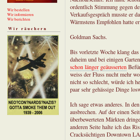
ordentlich Stimmung gegen de
Wir bestellen
Verkaufsgespräch musste er da
Wir informieren
Wir berichten
Wärmstens Empfohlen hatte er
Wir räuchern
Goldman Sachs.
Bis vorletzte Woche klang das
daheim und bei einigen Garte
schon länger
geäusserten
Befür
weiss der Fluss nucht mehr wo
nicht so schlecht, würde ich 
paar sehr gehässige Dinge los
Ich sage etwas anderes. In de
ausbrechen. Auf der einen Se
überbewerteten Märkten dringe
anderen Seite halte ich das Ri
Cracksüchtigen Downtown LA ge