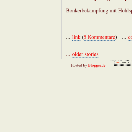
Bonkerbekämpfung mit Hohlsp
...
link
(
5 Kommentare
) ...
c
...
older stories
Hosted by
Blogger.de
-