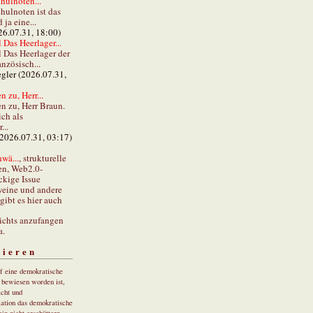
hulnoten...
hulnoten ist das
ja eine...
26.07.31, 18:00)
 Das Heerlager...
l Das Heerlager der
anzösisch...
gler (2026.07.31,
 zu, Herr...
n zu, Herr Braun.
ch als
...
(2026.07.31, 03:17)
wä...
, strukturelle
en, Web2.0-
ckige Issue
eine und andere
gibt es hier auch
ichts anzufangen
a.
tieren
uf eine demokratische
r bewiesen worden ist,
cht und
ation das demokratische