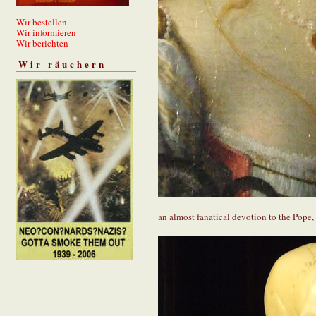
Wir bestellen
Wir informieren
Wir berichten
Wir räuchern
an almost fanatical devotion to the Pope,