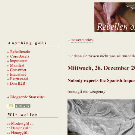
...
newer stories
Anything goes
» Rebellmarkt
: : : denn sie wissen nicht was sie tun solle
» Core Assets
» Impressum
» Manifest
Mittwoch, 26. Dezember 2
» Grusswort
» Istzustand
» Esszustand
Nobody expects the Spanish Inquis
» Don B2B
Amongst our weaponry
» Blogger.de Startseite
Wir wollen
: : Modestgirl : :
: : Damengirl : :
: : Honeygirl : :