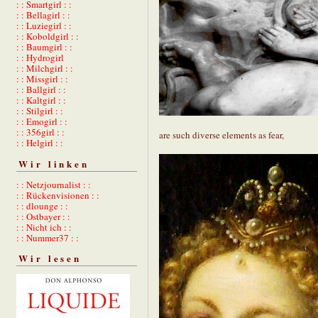
: : Smartgirl : :
: : Bellagirl : :
: : Luziegirl : :
: : Koboldgirl : :
: : Baumgirl : :
: : Hydrogirl
: : Milchgirl : :
: : Missgirl : :
: : Ballgirl : :
: : Kaltgirl : :
: : Stilgirl : :
: : Emogirl : :
: : 356girl : :
are such diverse elements as fear,
: : Helgirl : :
Wir linken
: : Netzjournalist : :
: : Rückenvisionen : :
: : dlounge : :
: : Ostbayer : :
: : Nicht ich : :
: : Nummer37 : :
Wir lesen