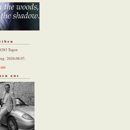
eiben
 8283 Tagen
ung: 2026.08.07,
n
mit
hen aus