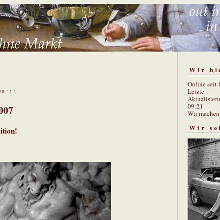
Wir bl
Online seit
n : : :
Letzte
Aktualisier
09:21
007
Wir mache
Wir se
ition!