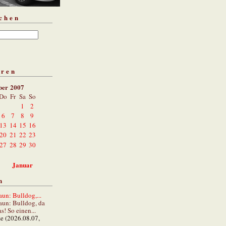
chen
aren
ber 2007
Do
Fr
Sa
So
1
2
6
7
8
9
13
14
15
16
20
21
22
23
27
28
29
30
Januar
n
un: Bulldog,...
aun: Bulldog, da
s! So einen...
ze (2026.08.07,