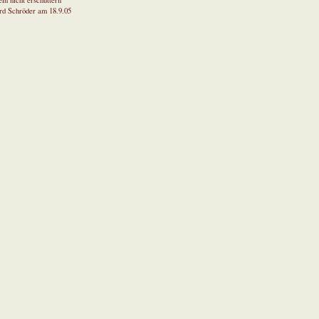
in nicht erschüttern
rd Schröder am 18.9.05