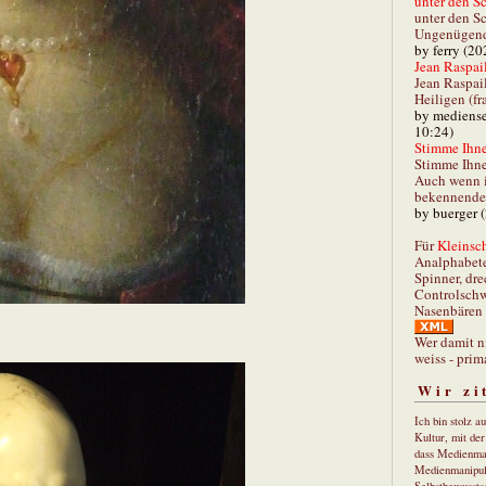
unter den Sc
unter den Sc
Ungenügend 
by ferry (20
Jean Raspail
Jean Raspai
Heiligen (fr
by mediense
10:24)
Stimme Ihnen
Stimme Ihne
Auch wenn i
bekennender
by buerger 
Für
Kleinsch
Analphabet
Spinner, dre
Controlschw
Nasenbären 
Wer damit n
weiss - prim
Wir zi
Ich bin stolz a
Kultur, mit de
dass Medienma
Medienmanipul