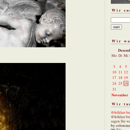
Wir su
Wir w
Dezem
Mo
Di
Mi
3
4
5
10
11
12
17
18
19
24
25
26
31
November
Wir tu
@folkher bra
@folkher br
sagen Sie wa
by colorcra
09:21)