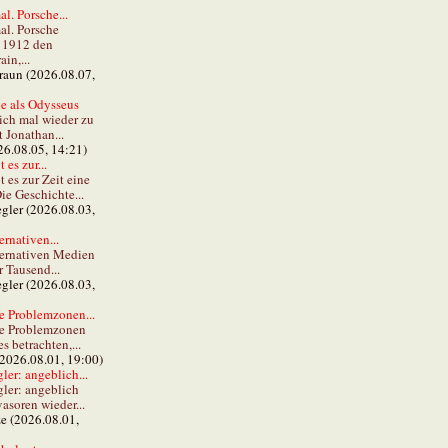
al. Porsche...
al. Porsche
e 1912 den
in,...
braun (2026.08.07,
e als Odysseus
lich mal wieder zu
t Jonathan...
26.08.05, 14:21)
 es zur...
t es zur Zeit eine
ie Geschichte...
gler (2026.08.03,
ernativen...
ternativen Medien
r Tausend...
gler (2026.08.03,
e Problemzonen...
ie Problemzonen
s betrachten,...
(2026.08.01, 19:00)
er: angeblich...
ler: angeblich
vasoren wieder...
ze (2026.08.01,