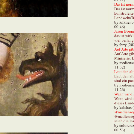
Das ist norm
Das ist norm
konstruiert
Landwehr-Tra
by folkher 
00:46)
Jason Bourn
das ist wirk
viel verlang
by ferry (20
Auf Arte gibt
Auf Arte gib
Miniserie: D
by mediense
11:32)
Laut den alt
Laut den al
sind ein paa
by mediense
11:26)
Wenn wir di
Wenn wir d
dieses Lande
by kalchas 
@mediensegl
@medienseg
seien die In
by colorcra
00:53)