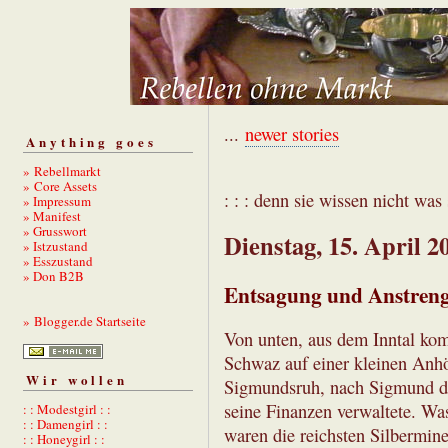
...
newer stories
Anything goes
» Rebellmarkt
» Core Assets
: : : denn sie wissen nicht was s
» Impressum
» Manifest
» Grusswort
Dienstag, 15. April 2
» Istzustand
» Esszustand
» Don B2B
Entsagung und Anstren
» Blogger.de Startseite
Von unten, aus dem Inntal komm
Schwaz auf einer kleinen Anhö
Wir wollen
Sigmundsruh, nach Sigmund de
seine Finanzen verwaltete. Was
: : Modestgirl : :
: : Damengirl : :
waren die reichsten Silbermin
: : Honeygirl : :