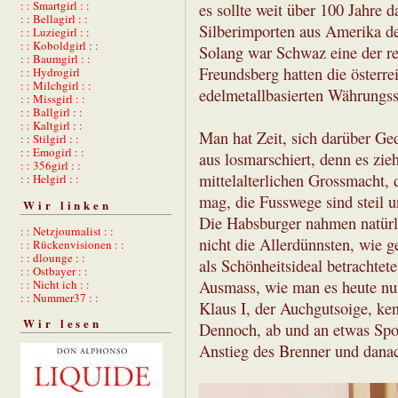
: : Smartgirl : :
es sollte weit über 100 Jahre d
: : Bellagirl : :
Silberimporten aus Amerika d
: : Luziegirl : :
: : Koboldgirl : :
Solang war Schwaz eine der re
: : Baumgirl : :
Freundsberg hatten die österre
: : Hydrogirl
: : Milchgirl : :
edelmetallbasierten Währungss
: : Missgirl : :
: : Ballgirl : :
: : Kaltgirl : :
Man hat Zeit, sich darüber G
: : Stilgirl : :
: : Emogirl : :
aus losmarschiert, denn es zieh
: : 356girl : :
mittelalterlichen Grossmacht, 
: : Helgirl : :
mag, die Fusswege sind steil
Wir linken
Die Habsburger nahmen natürli
: : Netzjournalist : :
nicht die Allerdünnsten, wie g
: : Rückenvisionen : :
: : dlounge : :
als Schönheitsideal betrachtet
: : Ostbayer : :
Ausmass, wie man es heute nur
: : Nicht ich : :
: : Nummer37 : :
Klaus I, der Auchgutsoige, ken
Wir lesen
Dennoch, ab und an etwas Sp
Anstieg des Brenner und dana