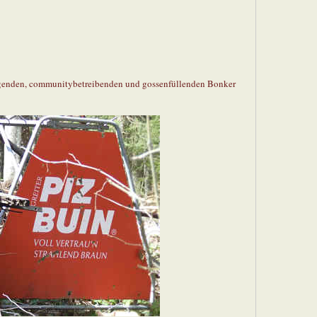
oggenden, communitybetreibenden und gossenfüllenden Bonker