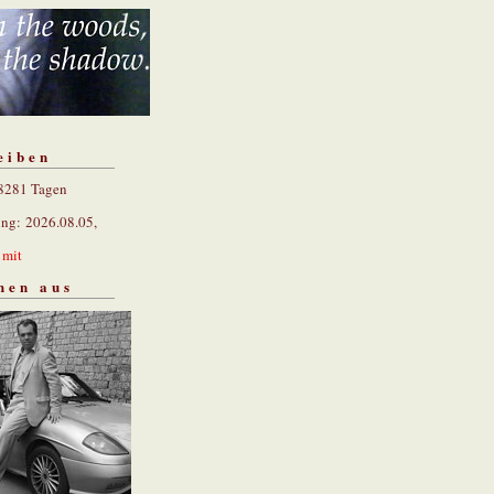
eiben
 8281 Tagen
ung: 2026.08.05,
n
mit
hen aus