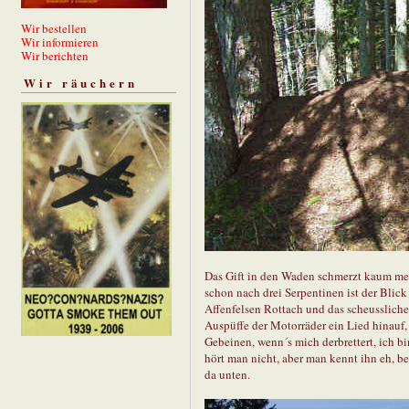
Wir bestellen
Wir informieren
Wir berichten
Wir räuchern
Das Gift in den Waden schmerzt kaum meh
schon nach drei Serpentinen ist der Blic
Affenfelsen Rottach und das scheussliche 
Auspüffe der Motorräder ein Lied hinauf,
Gebeinen, wenn´s mich derbrettert, ich b
hört man nicht, aber man kennt ihn eh, be
da unten.