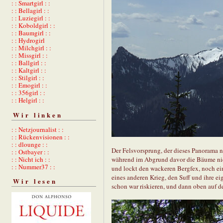
: : Smartgirl : :
: : Bellagirl : :
: : Luziegirl : :
: : Koboldgirl : :
: : Baumgirl : :
: : Hydrogirl
: : Milchgirl : :
: : Missgirl : :
: : Ballgirl : :
: : Kaltgirl : :
: : Stilgirl : :
: : Emogirl : :
: : 356girl : :
: : Helgirl : :
Wir linken
: : Netzjournalist : :
: : Rückenvisionen : :
: : dlounge : :
Der Felsvorsprung, der dieses Panorama ni
: : Ostbayer : :
während im Abgrund davor die Bäume niedr
: : Nicht ich : :
: : Nummer37 : :
und lockt den wackeren Bergfex, noch ein
eines anderen Krieg, den Suff und ihre 
Wir lesen
schon war riskieren, und dann oben auf d