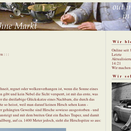
Wir bl
Online seit
n : : :
Letzte
Aktualisier
14:21
Wir mache
Wir se
hneit, regnet oder wolkenverhangen ist, wenn die Sonne eines
gibt und kein Nebel die Sicht versperrt, ist mit das erste, was
 die dreifarbige Glückskatze eines Nachbarn, die durch das
Die so heisst, weil man darauf keinen Hirsch sehen kann -
ser gehängten Geweihe sind Hirsche sowieso ausgestorben - und
ansteigt und mit dem breiten Grat ein flaches Trapez, und damit
llberg, auf ca. 1400 Meter jedoch, sieht die Hirschspitze so aus: