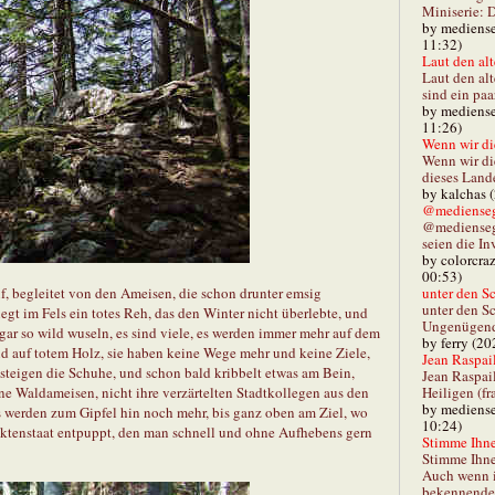
Miniserie: D
by mediense
11:32)
Laut den alt
Laut den al
sind ein paa
by mediense
11:26)
Wenn wir di
Wenn wir d
dieses Lande
by kalchas 
@mediensegl
@medienseg
seien die In
by colorcra
00:53)
f, begleitet von den Ameisen, die schon drunter emsig
unter den Sc
unter den Sc
liegt im Fels ein totes Reh, das den Winter nicht überlebte, und
Ungenügend 
t gar so wild wuseln, es sind viele, es werden immer mehr auf dem
by ferry (20
nd auf totem Holz, sie haben keine Wege mehr und keine Ziele,
Jean Raspail
esteigen die Schuhe, und schon bald kribbelt etwas am Bein,
Jean Raspai
ine Waldameisen, nicht ihre verzärtelten Stadtkollegen aus den
Heiligen (fr
by mediense
s werden zum Gipfel hin noch mehr, bis ganz oben am Ziel, wo
10:24)
sektenstaat entpuppt, den man schnell und ohne Aufhebens gern
Stimme Ihnen
Stimme Ihne
Auch wenn i
bekennender