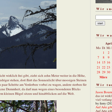
Wir su
Wir w
Apri
Mo
Di
Mi
1
2
7
8
9
14
15
16
21
22
23
28
29
30
cht wirklich frei gibt, zieht sich zehn Meter weiter in die Höhe,
März
iger stehen, dort flirrt das Sonnenlicht über moosigen Steinen
 paar Schritte am Verderben vorbei zu wagen, andere sterben für
Wir tu
eigene Dummheit, da darf man wegen eines besonderen Blicks
Jason Bourn
em kleinen Hügel sitzen und hinabblicken auf die Welt.
das ist wirk
viel verlang
by ferry (20
Auf Arte gibt
Auf Arte gib