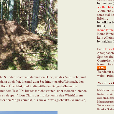
by buerger 
Vielleicht k
Vielleicht k
setze mal d
Effekt...
by folkher 
00:04)
Keine Birne 
Keine Birne 
kein Allein
by kalchas 
Für
Kleinsch
Analphabet
Spinner, dre
Controlschw
Nasenbären 
Wer damit n
weiss - prim
r, Stunden später auf der halben Höhe, wo das Auto steht, und
k dann doch frei, diesmal zum See hinunter, überWeissach, den
Wir zi
Hotel Überfahrt, und in die Stille der Berge dröhnen die
 mit dem Text "Du brauchst nicht weinen, über meinen bleichen
Ich bin stolz a
Kultur, mit de
in eh deppert". Den Claim der Trunkenen in den Wirtshäusern
dass Medienma
sser den Mogn verrenkt, ois am Wirt wos gschenkt. So sind sie,
Medienmanipul
Selbstbewusstse
Kanzler Gerha