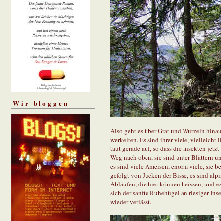
Wir bloggen
Also geht es über Grat und Wurzeln hinau
werkelten. Es sind ihrer viele, vielleicht 
taut gerade auf, so dass die Insekten jetz
Weg nach oben, sie sind unter Blättern u
es sind viele Ameisen, enorm viele, sie b
gefolgt von Jucken der Bisse, es sind alp
Abläufen, die hier können beissen, und e
sich der sanfte Ruhehügel an riesiger In
wieder verlässt.