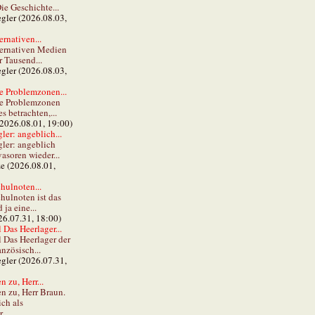
ie Geschichte...
gler (2026.08.03,
ernativen...
ternativen Medien
r Tausend...
gler (2026.08.03,
e Problemzonen...
ie Problemzonen
s betrachten,...
(2026.08.01, 19:00)
er: angeblich...
ler: angeblich
vasoren wieder...
ze (2026.08.01,
hulnoten...
hulnoten ist das
ja eine...
26.07.31, 18:00)
 Das Heerlager...
l Das Heerlager der
anzösisch...
gler (2026.07.31,
 zu, Herr...
n zu, Herr Braun.
ch als
...