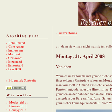
...
newer stories
Anything goes
» Rebellmarkt
: : : denn sie wissen nicht was sie tun solle
» Core Assets
» Impressum
» Manifest
Montag, 21. April 2008
» Grusswort
» Istzustand
» Esszustand
Von oben
» Don B2B
Wenn es im Panorama mal gerade nicht sc
ihrer seltenen Gastspiele schon am Morgen 
» Blogger.de Startseite
man vom Bett in Gmund aus sieht, etweder
Fenster lugt, oder aber die Hirschspitze. 
gemesen an der Zahl der hier an die Häu
Wir wollen
ausserdem der Berg sanft auf zwei Seiten 
: : Modestgirl : :
ganz sicher keine Spitze darstellt. Vom Wa
: : Damengirl : :
: : Honeygirl : :