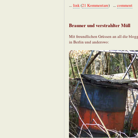
...
link
(
21 Kommentare
) ...
comment
Brauner und verstrahlter Müll
Mit freundlichen Grüssen an all die bl
in Berlin und anderswo: