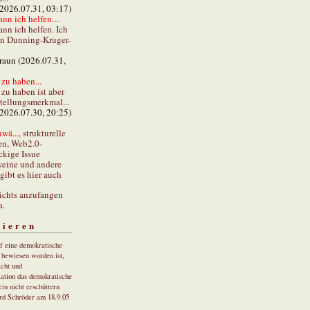
(2026.07.31, 03:17)
ann ich helfen....
ann ich helfen. Ich
en Dunning-Kruger-
braun (2026.07.31,
zu haben...
zu haben ist aber
stellungsmerkmal...
(2026.07.30, 20:25)
wä...
, strukturelle
en, Web2.0-
ckige Issue
eine und andere
gibt es hier auch
ichts anzufangen
a.
tieren
uf eine demokratische
r bewiesen worden ist,
cht und
ation das demokratische
in nicht erschüttern
rd Schröder am 18.9.05