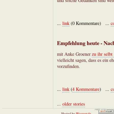
und solche Gedanken sind welt
...
link
(0 Kommentare) ...
c
Empfehlung heute - Nac
mit Anke Groener
zu ihr selb
vielleicht sagen, dass es ein e
vorzufinden.
...
link
(
4 Kommentare
) ...
c
...
older stories
Hosted by
Blogger.de
-