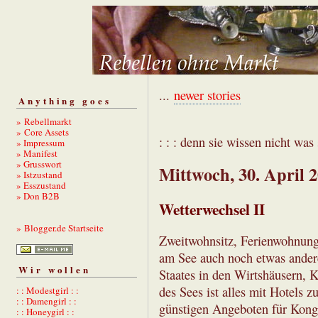
...
newer stories
Anything goes
» Rebellmarkt
» Core Assets
: : : denn sie wissen nicht was s
» Impressum
» Manifest
» Grusswort
Mittwoch, 30. April 
» Istzustand
» Esszustand
» Don B2B
Wetterwechsel II
» Blogger.de Startseite
Zweitwohnsitz, Ferienwohnung, 
am See auch noch etwas andere
Wir wollen
Staates in den Wirtshäusern,
des Sees ist alles mit Hotels zu
: : Modestgirl : :
: : Damengirl : :
günstigen Angeboten für Kong
: : Honeygirl : :