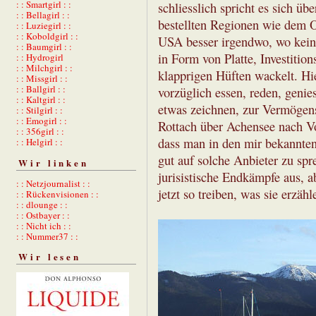
: : Smartgirl : :
schliesslich spricht es sich ü
: : Bellagirl : :
bestellten Regionen wie dem O
: : Luziegirl : :
: : Koboldgirl : :
USA besser irgendwo, wo keine
: : Baumgirl : :
in Form von Platte, Investitio
: : Hydrogirl
: : Milchgirl : :
klapprigen Hüften wackelt. Hie
: : Missgirl : :
: : Ballgirl : :
vorzüglich essen, reden, genie
: : Kaltgirl : :
etwas zeichnen, zur Vermögens
: : Stilgirl : :
: : Emogirl : :
Rottach über Achensee nach Vor
: : 356girl : :
dass man in den mir bekannte
: : Helgirl : :
gut auf solche Anbieter zu spr
Wir linken
jurisistische Endkämpfe aus, a
: : Netzjournalist : :
jetzt so treiben, was sie erzäh
: : Rückenvisionen : :
: : dlounge : :
: : Ostbayer : :
: : Nicht ich : :
: : Nummer37 : :
Wir lesen