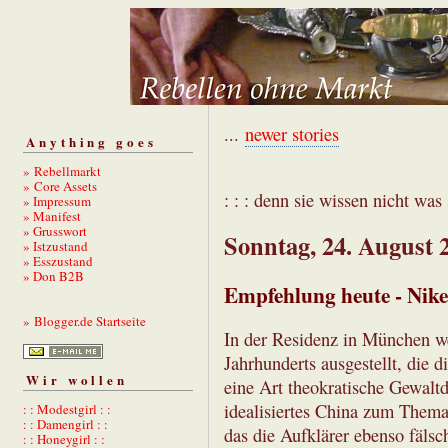
...
newer stories
Anything goes
» Rebellmarkt
» Core Assets
: : : denn sie wissen nicht was s
» Impressum
» Manifest
» Grusswort
Sonntag, 24. August 
» Istzustand
» Esszustand
» Don B2B
Empfehlung heute - Nike
» Blogger.de Startseite
In der Residenz in München w
Jahrhunderts ausgestellt, die 
Wir wollen
eine Art theokratische Gewaltdi
idealisiertes China zum Thema
: : Modestgirl : :
: : Damengirl : :
das die Aufklärer ebenso fälsc
: : Honeygirl : :