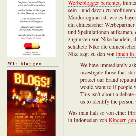
Werbeblogger berichtet
, imme
sein - und davon zu profitieren
Mörderregime ist, wie es bayer
ein chinesischer Werbepartner
und Spekulationen aufkamen, 
zugunsten von Nike handeln, di
schaltete Nike die chinesische
Nike sagt zu den von
ihnen in
Wir bloggen
We have immediately ask
investigate those that st
protect our brand reputat
would want to if people w
This isn’t about a debate
us to identify the person
Was man halt so von einer Fi
in Indonesien von
Kindern gen