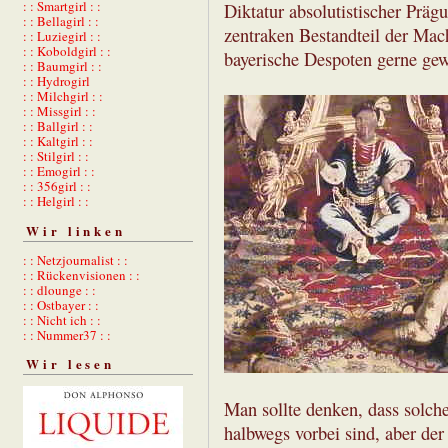
: : Smartgirl : :
Diktatur absolutistischer Präg
: : Bellagirl : :
zentraken Bestandteil der Mach
: : Luziegirl : :
: : Koboldgirl : :
bayerische Despoten gerne ge
: : Baumgirl : :
: : Hydrogirl
: : Milchgirl : :
: : Missgirl : :
: : Ballgirl : :
: : Kaltgirl : :
: : Stilgirl : :
: : Emogirl : :
: : 356girl : :
: : Helgirl : :
Wir linken
: : Netzjournalist : :
: : Rückenvisionen : :
: : dlounge : :
: : Ostbayer : :
: : Nicht ich : :
: : Nummer37 : :
Wir lesen
Man sollte denken, dass solch
halbwegs vorbei sind, aber der 