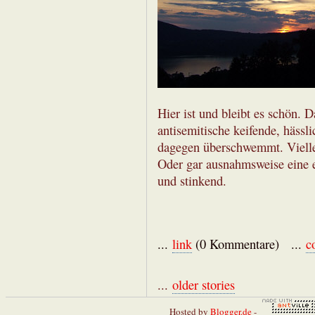
Hier ist und bleibt es schön. D
antisemitische keifende, hässl
dagegen überschwemmt. Vielle
Oder gar ausnahmsweise eine 
und stinkend.
...
link
(0 Kommentare) ...
c
...
older stories
Hosted by
Blogger.de
-