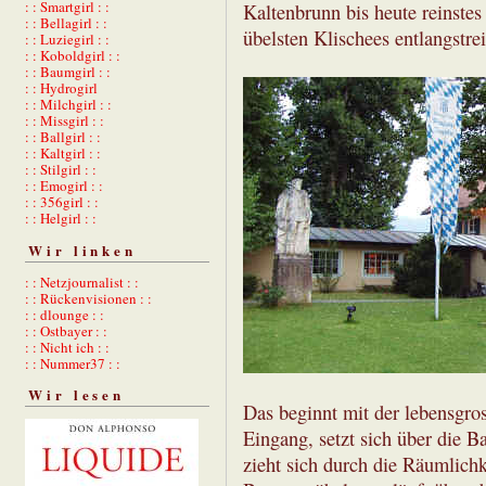
: : Smartgirl : :
Kaltenbrunn bis heute reinstes
: : Bellagirl : :
übelsten Klischees entlangstrei
: : Luziegirl : :
: : Koboldgirl : :
: : Baumgirl : :
: : Hydrogirl
: : Milchgirl : :
: : Missgirl : :
: : Ballgirl : :
: : Kaltgirl : :
: : Stilgirl : :
: : Emogirl : :
: : 356girl : :
: : Helgirl : :
Wir linken
: : Netzjournalist : :
: : Rückenvisionen : :
: : dlounge : :
: : Ostbayer : :
: : Nicht ich : :
: : Nummer37 : :
Wir lesen
Das beginnt mit der lebensgro
Eingang, setzt sich über die B
zieht sich durch die Räumlich