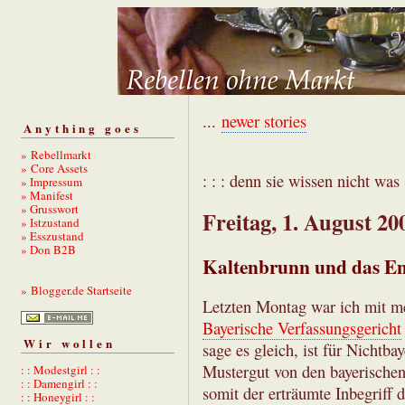
...
newer stories
Anything goes
» Rebellmarkt
» Core Assets
: : : denn sie wissen nicht was s
» Impressum
» Manifest
» Grusswort
Freitag, 1. August 20
» Istzustand
» Esszustand
» Don B2B
Kaltenbrunn und das E
» Blogger.de Startseite
Letzten Montag war ich mit me
Bayerische Verfassungsgericht
Wir wollen
sage es gleich, ist für Nichtba
Mustergut von den bayerische
: : Modestgirl : :
: : Damengirl : :
somit der erträumte Inbegriff 
: : Honeygirl : :