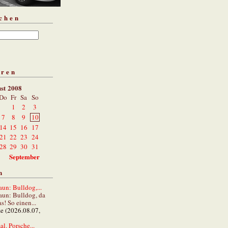
chen
aren
st 2008
Do
Fr
Sa
So
1
2
3
7
8
9
10
14
15
16
17
21
22
23
24
28
29
30
31
September
n
un: Bulldog,...
aun: Bulldog, da
s! So einen...
ze (2026.08.07,
al. Porsche...