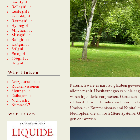
: : Smartgirl : :
: : Bellagirl : :
: : Luziegirl : :
: : Koboldgirl : :
: : Baumgirl : :
: : Hydrogirl
: : Milchgirl : :
: : Missgirl : :
: : Ballgirl : :
: : Kaltgirl : :
: : Stilgirl : :
: : Emogirl : :
: : 356girl : :
: : Helgirl : :
Wir linken
: : Netzjournalist : :
Naturlich wäre es naiv zu glauben gewes
: : Rückenvisionen : :
alleine regelt. Überhaupt gab es viele an
: : dlounge : :
: : Ostbayer : :
waren irgendwie vorgesehen. Gemessen 
: : Nicht ich : :
schliesslich sind da unten auch Kernwaffe
: : Nummer37 : :
Übelste aus Kommunismus und Kapitalism
Ideologien, die an noch ältere Systeme,
Wir lesen
geklebt werden.