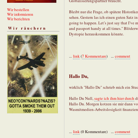
Globalisierungspartner braucht.
Wir bestellen
Bleibt nur die Frage, ob spätere Historik
Wir informieren
sehen. Gestern las ich einen guten Satz i
Wir berichten
going to happen. Let’s just say that I’ve 
Wir räuchern
and passport handy at all times." Blöder
Dystopie herauskommen könnte.
...
link
(
7 Kommentare
) ...
comment
Hallo Du,
wirklich "Hallo Du" schrieb mich ein Stu
Hallo Du Null,
sagte ich ihm hier durch
d
Hallo Du. Morgen kotzen sie mir dann vor
Wasmitmedien-Arbeitslosigkeit finanzier
...
link
(0 Kommentare) ...
comment