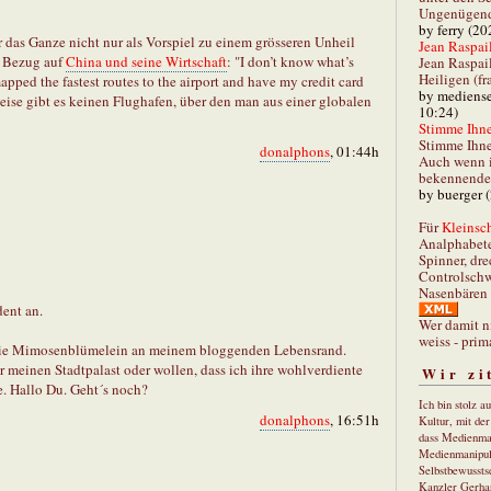
Ungenügend 
by ferry (20
er das Ganze nicht nur als Vorspiel zu einem grösseren Unheil
Jean Raspail
n Bezug auf
China und seine Wirtschaft
: "I don’t know what’s
Jean Raspai
Heiligen (fr
mapped the fastest routes to the airport and have my credit card
by mediense
weise gibt es keinen Flughafen, über den man aus einer globalen
10:24)
Stimme Ihnen
Stimme Ihne
donalphons
, 01:44h
Auch wenn i
bekennender
by buerger 
Für
Kleinsch
Analphabet
Spinner, dre
Controlschw
Nasenbären 
dent an.
Wer damit n
weiss - prim
ie Mimosenblümelein an meinem bloggenden Lebensrand.
 meinen Stadtpalast oder wollen, dass ich ihre wohlverdiente
Wir zi
e. Hallo Du. Geht´s noch?
Ich bin stolz a
donalphons
, 16:51h
Kultur, mit de
dass Medienma
Medienmanipul
Selbstbewusstse
Kanzler Gerha