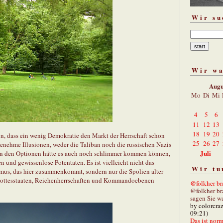
Wir su
Wir w
Augu
Mo
Di
Mi
4
5
6
11
12
13
18
19
20
en, dass ein wenig Demokratie den Markt der Herrschaft schon
25
26
27
genehme Illusionen, weder die Taliban noch die russischen Nazis
Juli
an den Optionen hätte es auch noch schlimmer kommen können,
n und gewissenlose Potentaten. Es ist vielleicht nicht das
Wir tu
us, das hier zusammenkommt, sondern nur die Spolien alter
 Gottesstaaten, Reichenherrschaften und Kommandoebenen
@folkher bra
@folkher br
sagen Sie wa
by colorcra
09:21)
Das ist norm