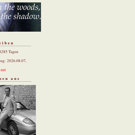
eiben
 8285 Tagen
ung: 2026.08.07,
n
mit
hen aus