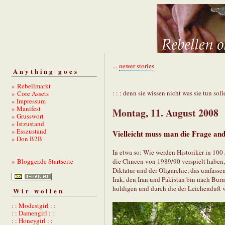
...
newer stories
Anything goes
» Rebellmarkt
: : : denn sie wissen nicht was sie tun solle
» Core Assets
» Impressum
» Manifest
Montag, 11. August 2008
» Grusswort
» Istzustand
» Esszustand
Vielleicht muss man die Frage and
» Don B2B
In etwa so: Wie werden Historiker in 100
die Chncen von 1989/90 verspielt haben, 
» Blogger.de Startseite
Diktatur und der Oligarchie, das umfasse
Irak, den Iran und Pakistan bin nach Burm
huldigen und durch die der Leichenduft 
Wir wollen
: : Modestgirl : :
: : Damengirl : :
: : Honeygirl : :