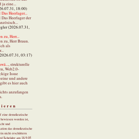
ja eine...
26.07.31, 18:00)
 Das Heerlager...
l Das Heerlager der
anzösisch...
gler (2026.07.31,
 zu, Herr...
n zu, Herr Braun.
ch als
...
(2026.07.31, 03:17)
wä...
, strukturelle
en, Web2.0-
ckige Issue
eine und andere
gibt es hier auch
ichts anzufangen
a.
tieren
uf eine demokratische
r bewiesen worden ist,
cht und
ation das demokratische
in nicht erschüttern
rd Schröder am 18.9.05