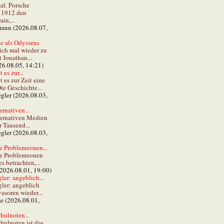
al. Porsche
e 1912 den
in,...
braun (2026.08.07,
e als Odysseus
lich mal wieder zu
t Jonathan...
26.08.05, 14:21)
 es zur...
t es zur Zeit eine
ie Geschichte...
gler (2026.08.03,
ernativen...
ternativen Medien
r Tausend...
gler (2026.08.03,
e Problemzonen...
ie Problemzonen
s betrachten,...
(2026.08.01, 19:00)
er: angeblich...
ler: angeblich
vasoren wieder...
ze (2026.08.01,
hulnoten...
hulnoten ist das