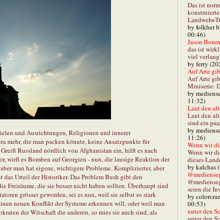
Das ist norm
konstruiert
Landwehr-Tra
by folkher 
00:46)
Jason Bourn
das ist wirk
viel verlang
by ferry (20
Auf Arte gibt
Auf Arte gib
Miniserie: D
by mediense
11:32)
Laut den alt
Laut den al
sind ein paa
by mediense
ielen und Ausrichtungen, Religionen und innerer
11:26)
ura mehr, die man packen könnte, keine Ansatzpunkte für
Wenn wir di
reift Russland nördlich von Afghanistan ein, hilft es nach
Wenn wir d
or, wirft es Bomben auf Georgien - nun, die lausige Reaktion der
dieses Lande
by kalchas 
 aber man hat eigene, wichtigere Probleme. Komplizierter, aber
@mediensegl
ht das Urteil der Historiker. Das Problem Bush gibt den
@medienseg
 Freiräume, die sie besser nicht haben sollten. Überhaupt sind
seien die In
tatoren grösser geworden, sei es nun, weil sie selbst so stark
by colorcra
einen neuen Konflikt der Systeme erkennen will, oder weil man
00:53)
unter den Sc
aten der Witschaft die anderen, so mies sie auch sind, als
unter den Sc