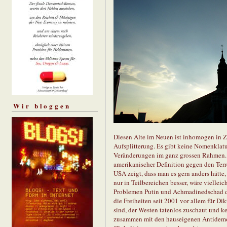
Wir bloggen
Diesen Alte im Neuen ist inhomogen in Z
Aufsplitterung. Es gibt keine Nomenklat
Veränderungen im ganz grossen Rahmen. G
amerikanischer Definition gegen den Terr
USA zeigt, dass man es gern anders hätte,
nur in Teilbereichen besser, wäre vielleic
Problemen Putin und Achmadinedschad die
die Freiheiten seit 2001 vor allem für Dik
sind, der Westen tatenlos zuschaut und k
zusammen mit den hauseigenen Antidemokr