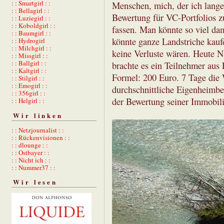
: : Smartgirl : :
Menschen, mich, der ich lang
: : Bellagirl : :
Bewertung für VC-Portfolios z
: : Luziegirl : :
: : Koboldgirl : :
fassen. Man könnte so viel da
: : Baumgirl : :
könnte ganze Landstriche kauf
: : Hydrogirl
: : Milchgirl : :
keine Verluste wären. Heute N
: : Missgirl : :
: : Ballgirl : :
brachte es ein Teilnehmer aus 
: : Kaltgirl : :
Formel: 200 Euro. 7 Tage die 
: : Stilgirl : :
: : Emogirl : :
durchschnittliche Eigenheimbes
: : 356girl : :
der Bewertung seiner Immobili
: : Helgirl : :
Wir linken
: : Netzjournalist : :
: : Rückenvisionen : :
: : dlounge : :
: : Ostbayer : :
: : Nicht ich : :
: : Nummer37 : :
Wir lesen