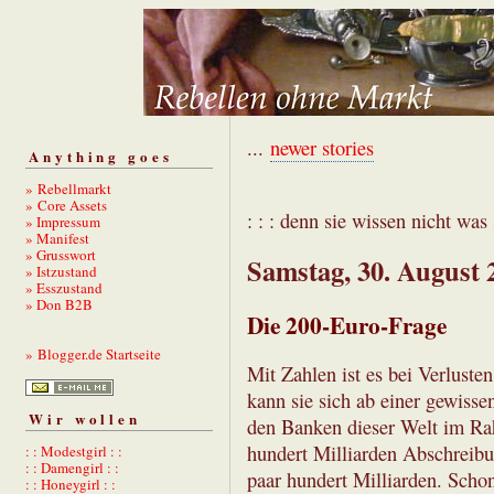
...
newer stories
Anything goes
» Rebellmarkt
» Core Assets
: : : denn sie wissen nicht was s
» Impressum
» Manifest
» Grusswort
Samstag, 30. August 
» Istzustand
» Esszustand
» Don B2B
Die 200-Euro-Frage
» Blogger.de Startseite
Mit Zahlen ist es bei Verlust
kann sie sich ab einer gewiss
Wir wollen
den Banken dieser Welt im Ra
hundert Milliarden Abschreibu
: : Modestgirl : :
: : Damengirl : :
paar hundert Milliarden. Schon
: : Honeygirl : :