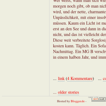
Wer weiss, wann man sich wied
morgen noch gibt, ob man nich
wird, und der nette, charmant
Unpässlichkeit, mit einer inso
müssen. Kaum ein Licht ist m
erst an den See und dann in die
nicht, und das ist vielleicht d
Diese weit verbreitete Sorglos
kosten kann. Täglich. Ein Sof
Nachmittag. Ein MG B verschwi
in einem halben Jahr, und imme
...
link
(
4 Kommentare
) ...
c
...
older stories
Hosted by
Blogger.de
-