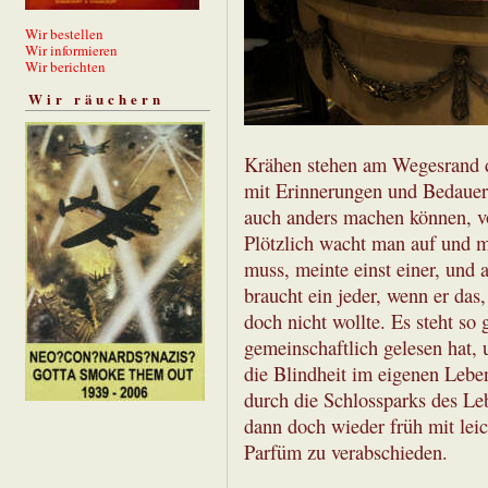
Wir bestellen
Wir informieren
Wir berichten
Wir räuchern
Krähen stehen am Wegesrand d
mit Erinnerungen und Bedauer
auch anders machen können, vo
Plötzlich wacht man auf und m
muss, meinte einst einer, und 
braucht ein jeder, wenn er das
doch nicht wollte. Es steht so 
gemeinschaftlich gelesen hat, u
die Blindheit im eigenen Lebe
durch die Schlossparks des Le
dann doch wieder früh mit le
Parfüm zu verabschieden.