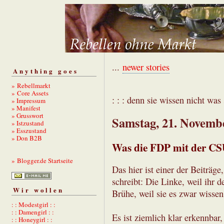
...
newer stories
Anything goes
» Rebellmarkt
» Core Assets
: : : denn sie wissen nicht was s
» Impressum
» Manifest
» Grusswort
Samstag, 21. Novemb
» Istzustand
» Esszustand
» Don B2B
Was die FDP mit der CSU
» Blogger.de Startseite
Das hier ist einer der Beiträge
schreibt: Die Linke, weil ihr 
Wir wollen
Brühe, weil sie es zwar wissen
: : Modestgirl : :
: : Damengirl : :
Es ist ziemlich klar erkennba
: : Honeygirl : :