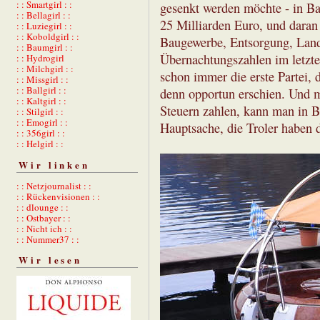
: : Smartgirl : :
gesenkt werden möchte - in Ba
: : Bellagirl : :
25 Milliarden Euro, und daran
: : Luziegirl : :
: : Koboldgirl : :
Baugewerbe, Entsorgung, Land
: : Baumgirl : :
Übernachtungszahlen im letzte
: : Hydrogirl
: : Milchgirl : :
schon immer die erste Partei,
: : Missgirl : :
: : Ballgirl : :
denn opportun erschien. Und m
: : Kaltgirl : :
Steuern zahlen, kann man in 
: : Stilgirl : :
: : Emogirl : :
Hauptsache, die Troler haben
: : 356girl : :
: : Helgirl : :
Wir linken
: : Netzjournalist : :
: : Rückenvisionen : :
: : dlounge : :
: : Ostbayer : :
: : Nicht ich : :
: : Nummer37 : :
Wir lesen