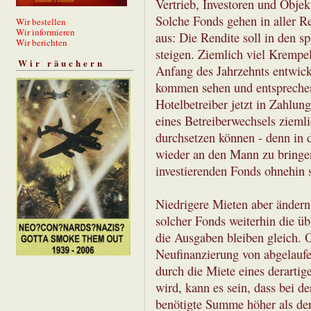
Vertrieb, Investoren und Objek
Solche Fonds gehen in aller R
Wir bestellen
Wir informieren
aus: Die Rendite soll in den 
Wir berichten
steigen. Ziemlich viel Krempe
Wir räuchern
Anfang des Jahrzehnts entwicke
kommen sehen und entsprechen
Hotelbetreiber jetzt in Zahlun
eines Betreiberwechsels zieml
durchsetzen können - denn in d
wieder an den Mann zu bringen
investierenden Fonds ohnehin s
Niedrigere Mieten aber ändern
solcher Fonds weiterhin die ü
die Ausgaben bleiben gleich. 
Neufinanzierung von abgelaufe
durch die Miete eines derarti
wird, kann es sein, dass bei d
benötigte Summe höher als der