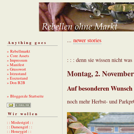
...
newer stories
Anything goes
» Rebellmarkt
» Core Assets
: : : denn sie wissen nicht was s
» Impressum
» Manifest
» Grusswort
Montag, 2. November
» Istzustand
» Esszustand
» Don B2B
Auf besonderen Wunsch
» Blogger.de Startseite
noch mehr Herbst- und Parkpr
Wir wollen
: : Modestgirl : :
: : Damengirl : :
: : Honeygirl : :