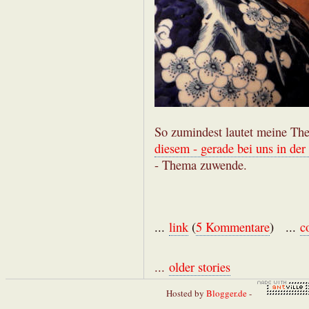
So zumindest lautet meine Th
diesem - gerade bei uns in de
- Thema zuwende.
...
link
(
5 Kommentare
) ...
c
...
older stories
Hosted by
Blogger.de
-