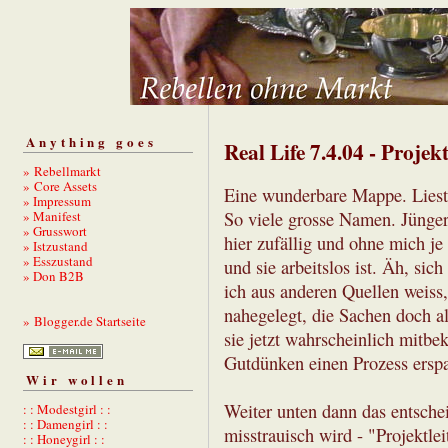
Anything goes
Real Life 7.4.04 - Projek
» Rebellmarkt
» Core Assets
Eine wunderbare Mappe. Liest 
» Impressum
» Manifest
So viele grosse Namen. Jünger 
» Grusswort
hier zufällig und ohne mich je
» Istzustand
» Esszustand
und sie arbeitslos ist. Äh, sic
» Don B2B
ich aus anderen Quellen weiss
nahegelegt, die Sachen doch a
» Blogger.de Startseite
sie jetzt wahrscheinlich mitbe
Gutdünken einen Prozess erspa
Wir wollen
Weiter unten dann das entsch
: : Modestgirl : :
: : Damengirl : :
misstrauisch wird - "Projektle
: : Honeygirl : :