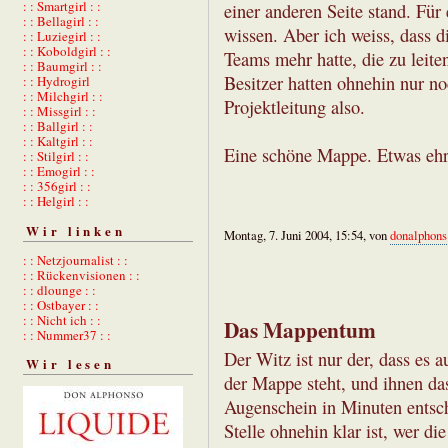
: : Smartgirl : :
einer anderen Seite stand. Für 
: : Bellagirl : :
wissen. Aber ich weiss, dass 
: : Luziegirl : :
: : Koboldgirl : :
Teams mehr hatte, die zu leit
: : Baumgirl : :
Besitzer hatten ohnehin nur no
: : Hydrogirl
: : Milchgirl : :
Projektleitung also.
: : Missgirl : :
: : Ballgirl : :
: : Kaltgirl : :
Eine schöne Mappe. Etwas ehr
: : Stilgirl : :
: : Emogirl : :
: : 356girl : :
: : Helgirl : :
Wir linken
Montag, 7. Juni 2004, 15:54, von
donalphons
: : Netzjournalist : :
: : Rückenvisionen : :
: : dlounge : :
: : Ostbayer : :
: : Nicht ich : :
Das Mappentum
: : Nummer37 : :
Der Witz ist nur der, dass es 
Wir lesen
der Mappe steht, und ihnen da
Augenschein in Minuten entsc
Stelle ohnehin klar ist, wer die