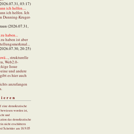
(2026.07.31, 03:17)
ann ich helfen....
ann ich helfen. Ich
en Dunning-Kruger-
braun (2026.07.31,
zu haben...
zu haben ist aber
stellungsmerkmal...
(2026.07.30, 20:25)
wä...
, strukturelle
en, Web2.0-
ckige Issue
eine und andere
gibt es hier auch
ichts anzufangen
a.
tieren
uf eine demokratische
r bewiesen worden ist,
cht und
ation das demokratische
in nicht erschüttern
rd Schröder am 18.9.05