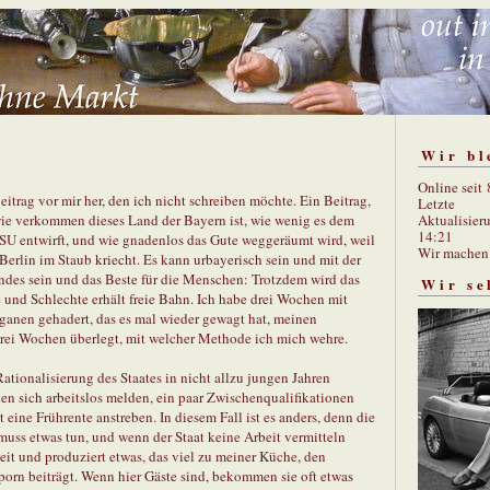
Wir bl
Online seit
eitrag vor mir her, den ich nicht schreiben möchte. Ein Beitrag,
Letzte
Aktualisier
, wie verkommen dieses Land der Bayern ist, wie wenig es dem
14:21
CSU entwirft, und wie gnadenlos das Gute weggeräumt wird, weil
Wir mache
rlin im Staub kriecht. Es kann urbayerisch sein und mit der
andes sein und das Beste für die Menschen: Trotzdem wird das
Wir se
e und Schlechte erhält freie Bahn. Ich habe drei Wochen mit
anen gehadert, das es mal wieder gewagt hat, meinen
drei Wochen überlegt, mit welcher Methode ich mich wehre.
Rationalisierung des Staates in nicht allzu jungen Jahren
den sich arbeitslos melden, ein paar Zwischenqualifikationen
ine Frührente anstreben. In diesem Fall ist es anders, denn die
e muss etwas tun, und wenn der Staat keine Arbeit vermitteln
beit und produziert etwas, das viel zu meiner Küche, den
rn beiträgt. Wenn hier Gäste sind, bekommen sie oft etwas