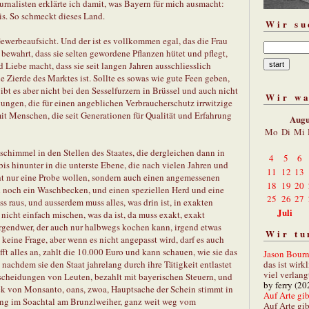
rnalisten erklärte ich damit, was Bayern für mich ausmacht:
is. So schmeckt dieses Land.
Wir su
Gewerbeaufsicht. Und der ist es vollkommen egal, das die Frau
 bewahrt, dass sie selten gewordene Pflanzen hütet und pflegt,
nd Liebe macht, dass sie seit langen Jahren ausschliesslich
 Zierde des Marktes ist. Sollte es sowas wie gute Feen geben,
ibt es aber nicht bei den Sesselfurzern in Brüssel und auch nicht
Wir w
ngen, die für einen angeblichen Verbraucherschutz irrwitzige
it Menschen, die seit Generationen für Qualität und Erfahrung
Augu
Mo
Di
Mi
chimmel in den Stellen des Staates, die dergleichen dann in
4
5
6
s hinunter in die unterste Ebene, die nach vielen Jahren und
11
12
13
ht nur eine Probe wollen, sondern auch einen angemessenen
18
19
20
d noch ein Waschbecken, und einen speziellen Herd und eine
25
26
27
s raus, und ausserdem muss alles, was drin ist, in exakten
Juli
nicht einfach mischen, was da ist, da muss exakt, exakt
rgendwer, der auch nur halbwegs kochen kann, irgend etwas
Wir tu
, keine Frage, aber wenn es nicht angepasst wird, darf es auch
fft alles an, zahlt die 10.000 Euro und kann schauen, wie sie das
Jason Bourn
das ist wirk
 nachdem sie den Staat jahrelang durch ihre Tätigkeit entlastet
viel verlang
ntscheidungen von Leuten, bezahlt mit bayerischen Steuern, und
by ferry (20
ck von Monsanto, oans, zwoa, Hauptsache der Schein stimmt in
Auf Arte gibt
ing im Soachtal am Brunzlweiher, ganz weit weg vom
Auf Arte gib