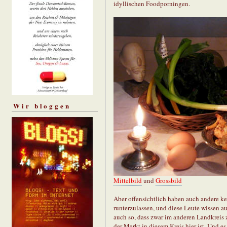
idyllischen Foodporningen.
Wir bloggen
Mittelbild
und
Grossbild
Aber offensichtlich haben auch andere ke
runterzulassen, und diese Leute wissen au
auch so, dass zwar im anderen Landkreis
der Markt in diesem Kreis hier ist. Und es