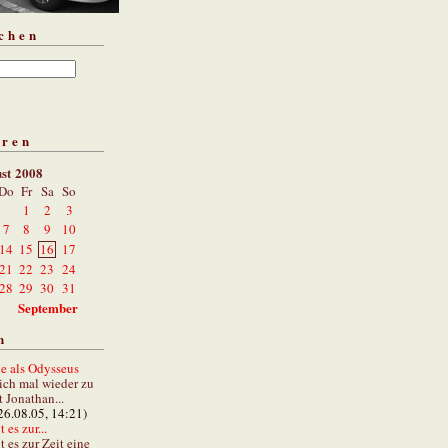
chen
aren
st 2008
Do
Fr
Sa
So
1
2
3
7
8
9
10
14
15
16
17
21
22
23
24
28
29
30
31
September
n
e als Odysseus
lich mal wieder zu
t Jonathan...
26.08.05, 14:21)
 es zur...
t es zur Zeit eine