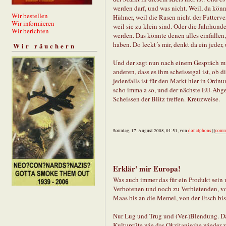
werden darf, und was nicht. Weil, da könn
Wir bestellen
Hühner, weil die Rasen nicht der Futterv
Wir informieren
weil sie zu klein sind. Oder die Jahrhunde
Wir berichten
werden. Das könnte denen alles einfallen,
haben. Do leckt´s mir, denkt da ein jeder,
Wir räuchern
Und der sagt nun nach einem Gespräch m
anderen, dass es ihm scheissegal ist, ob 
jedenfalls ist für den Markt hier in Ordn
scho imma a so, und der nächste EU-Abgeo
Scheissen der Blitz treffen. Kreuzweise.
Sonntag, 17. August 2008, 01:51, von
donalphons
| |
comm
Erklär' mir Europa!
Was auch immer das für ein Produkt sein ma
Verbotenen und noch zu Verbietenden, vom
Maas bis an die Memel, von der Etsch bis
Nur Lug und Trug und (Ver-)Blendung. Da 
Kulturgüte wie das Okzitanische wieder z