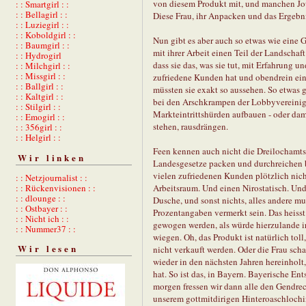
von diesem Produkt mit, und manchen Jou
: : Smartgirl : :
: : Bellagirl : :
Diese Frau, ihr Anpacken und das Ergebn
: : Luziegirl : :
: : Koboldgirl : :
Nun gibt es aber auch so etwas wie eine 
: : Baumgirl : :
mit ihrer Arbeit einen Teil der Landschaft
: : Hydrogirl
dass sie das, was sie tut, mit Erfahrung u
: : Milchgirl : :
: : Missgirl : :
zufriedene Kunden hat und obendrein eine
: : Ballgirl : :
müssten sie exakt so aussehen. So etwas g
: : Kaltgirl : :
bei den Arschkrampen der Lobbyvereinigu
: : Stilgirl : :
Markteintrittshürden aufbauen - oder dam
: : Emogirl : :
stehen, rausdrängen.
: : 356girl : :
: : Helgirl : :
Feen kennen auch nicht die Dreilochamtss
Wir linken
Landesgesetze packen und durchreichen bi
vielen zufriedenen Kunden plötzlich nic
: : Netzjournalist : :
: : Rückenvisionen : :
Arbeitsraum. Und einen Nirostatisch. Un
: : dlounge : :
Dusche, und sonst nichts, alles andere mus
: : Ostbayer : :
Prozentangaben vermerkt sein. Das heisst 
: : Nicht ich : :
gewogen werden, als würde hierzulande i
: : Nummer37 : :
wiegen. Oh, das Produkt ist natürlich toll
Wir lesen
nicht verkauft werden. Oder die Frau scha
wieder in den nächsten Jahren hereinholt,
hat. So ist das, in Bayern. Bayerische E
morgen fressen wir dann alle den Gendre
unserem gottmitdirigen Hinteroaschloch