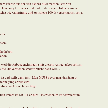
re Pflanze aus der sich nahezu alles machen lässt von
, Dämmung für Häuser und und ..., die anspruchslos in Anbau
ächst wie wahnsinnig und zu nahezu 100 % verwertbar ist, sei ja
ils :
assen.
che haben.
schön.
eil die Anbaugenehmigung mit diesem Antrag gekoppelt ist.
 die Subventionen weder braucht noch will....
h ist und stellt dann fest : Man MUSS bevor man das Saatgut
ehmigung erteilt wird,
aben der das auch bestätigt.
s auch immer, ist NICHT erlaubt. Das wiederum ist Schwachsinn
pfung beim verarbeiten statt, wie ich plante zb. in Stoffe und