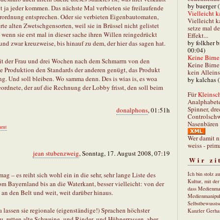
by buerger 
t ja jeder kommen. Das nächste Mal verbieten sie freilaufende
Vielleicht k
erordnung entsprechen. Oder sie verbieten Eigenbautomaten,
Vielleicht k
rte alten Zwetschgensorten, weil sie in Brüssel nicht gelistet
setze mal d
 wenn sie erst mal in dieser sache ihren Willen reingedrückt
Effekt...
by folkher 
 und zwar kreuzweise, bis hinauf zu dem, der hier das sagen hat.
00:04)
Keine Birne 
it der Frau und drei Wochen nach dem Schmarrn von den
Keine Birne 
die Produktion den Standards der anderen genügt, das Produkt
kein Allein
ung. Und soll bleiben. Wo samma denn. Des is wias is, es woa
by kalchas 
rdnete, der auf die Rechnung der Lobby frisst, den soll beim
Für
Kleinsch
Analphabet
Spinner, dre
donalphons
, 01:51h
Controlschw
Nasenbären 
ent
Wer damit n
weiss - prim
jean stubenzweig
, Sonntag, 17. August 2008, 07:19
Wir zi
g – es reiht sich wohl ein in die sehr, sehr lange Liste des
Ich bin stolz a
Kultur, mit de
 Bayernland bis an die Waterkant, besser vielleicht: von der
dass Medienma
 an den Belt und weit, weit darüber hinaus.
Medienmanipul
Selbstbewusstse
lassen sie regionale (eigenständige!) Sprachen höchster
Kanzler Gerha
u, retten alte Schweine- und Rinder- und Hühnerrassen, aber