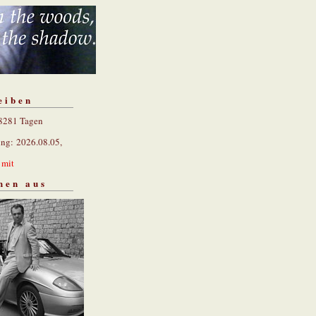
eiben
 8281 Tagen
ung: 2026.08.05,
n
mit
hen aus