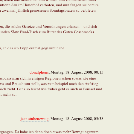
fütterte Sau im Hinterhof verboten, und nun fangen sie bereits
en zweimal jährlich genossenen Sonntagsbraten zu verbieten
en, die solche Gesetze und Verordnungen erlassen – und sich
runden
Slow Food
-Tisch zum Ritter des Guten Geschmacks
s, an das ich Depp einmal geglaubt habe.
donalphons
, Montag, 18. August 2008, 00:15
us, dass man sich in einigen Regionen schon sowas wie eine
ness und Brauchtum stellt, was zum beispiel auch den Aufstieg
ich zieht. Ganz so leicht wie früher geht es auch in Brüssel und
t mehr zu.
jean stubenzweig
, Montag, 18. August 2008, 05:38
egangen. Da habe ich dann doch etwas mehr Bewegungsraum.