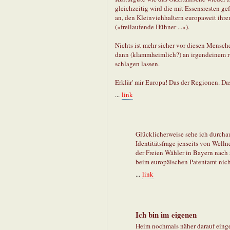
gleichzeitig wird die mit Essensresten ge
an, den Kleinviehhaltern europaweit ihr
(«freilaufende Hühner ...»).
Nichts ist mehr sicher vor diesen Mensch
dann (klammheimlich?) an irgendeinem 
schlagen lassen.
Erklär' mir Europa! Das der Regionen. Da
...
link
Glücklicherweise sehe ich durcha
Identitätsfrage jenseits von Well
der Freien Wähler in Bayern nach s
beim europäischen Patentamt nich
...
link
Ich bin im eigenen
Heim nochmals näher darauf eing