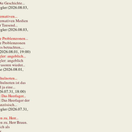
ie Geschichte...
gler (2026.08.03,
ernativen...
ternativen Medien
r Tausend...
gler (2026.08.03,
e Problemzonen...
ie Problemzonen
s betrachten,...
(2026.08.01, 19:00)
er: angeblich...
ler: angeblich
vasoren wieder...
ze (2026.08.01,
hulnoten...
hulnoten ist das
ja eine...
26.07.31, 18:00)
 Das Heerlager...
l Das Heerlager der
anzösisch...
gler (2026.07.31,
 zu, Herr...
n zu, Herr Braun.
ch als
...