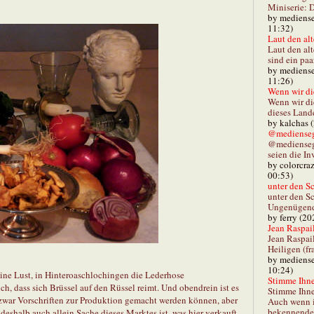
Miniserie: D
by mediense
11:32)
Laut den alt
Laut den al
sind ein paa
by mediense
11:26)
Wenn wir di
Wenn wir d
dieses Lande
by kalchas 
@mediensegl
@medienseg
seien die In
by colorcra
00:53)
unter den Sc
unter den Sc
Ungenügend 
by ferry (20
Jean Raspail
Jean Raspai
Heiligen (fr
by mediense
10:24)
ine Lust, in Hinteroaschlochingen die Lederhose
Stimme Ihnen
ch, dass sich Brüssel auf den Rüssel reimt. Und obendrein ist es
Stimme Ihne
 zwar Vorschriften zur Produktion gemacht werden können, aber
Auch wenn i
bekennender
 deshalb auch allein Sache dieses Marktes ist, was hier verkauft