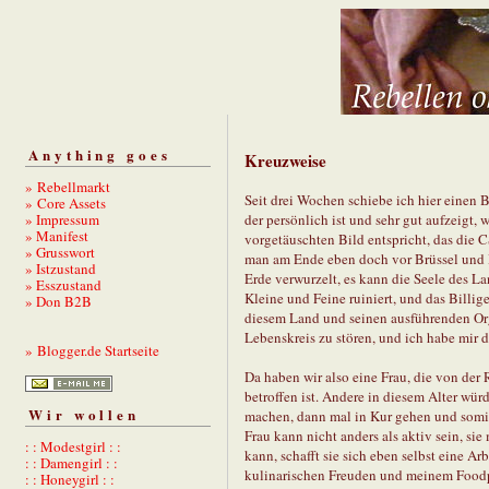
Anything goes
Kreuzweise
» Rebellmarkt
Seit drei Wochen schiebe ich hier einen B
» Core Assets
» Impressum
der persönlich ist und sehr gut aufzeigt
» Manifest
vorgetäuschten Bild entspricht, das die 
» Grusswort
man am Ende eben doch vor Brüssel und Be
» Istzustand
Erde verwurzelt, es kann die Seele des L
» Esszustand
Kleine und Feine ruiniert, und das Billig
» Don B2B
diesem Land und seinen ausführenden Org
Lebenskreis zu stören, und ich habe mir 
» Blogger.de Startseite
Da haben wir also eine Frau, die von der 
betroffen ist. Andere in diesem Alter wür
Wir wollen
machen, dann mal in Kur gehen und somit e
Frau kann nicht anders als aktiv sein, si
: : Modestgirl : :
kann, schafft sie sich eben selbst eine Ar
: : Damengirl : :
kulinarischen Freuden und meinem Foodpo
: : Honeygirl : :