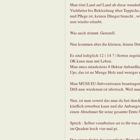
Man tönt Land auf Land ab diese wunderba
Viehfutter bis Bekleidung über Teppiche
und Pflege ist, keinen Dünger braucht , w
nun wieder erlaubt.
Was auch stimmt. Generell.
Nun kommen aber die kleinen, feinen Deta
Es sind lediglich 12 ( 14 ? ) Sorten zugel
OK kann man mit Leben.
Man muss mindestens 8 Hektar Anbauflä
Ups, das ist ne Menge Holz und weniger 
Man MUSS EU-Subventionen beantragen w
DAS nun wiederum ist idiotisch. Weil man
Nun, ist man soweit das man da fast durc
käuflich erwerben kann und die Anbaugen
einen Abnehmer für seine gesamte Ernte h
Sprich : Selber verarbeiten sei es für wa
im Quadrat hoch vier mal pi.
Den ersten findet die eigentliche Wertschö