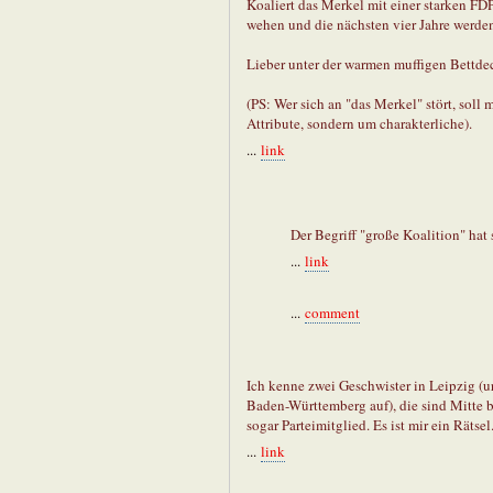
Koaliert das Merkel mit einer starken FD
wehen und die nächsten vier Jahre werden
Lieber unter der warmen muffigen Bettde
(PS: Wer sich an "das Merkel" stört, soll 
Attribute, sondern um charakterliche).
...
link
Der Begriff "große Koalition" hat 
...
link
...
comment
Ich kenne zwei Geschwister in Leipzig (
Baden-Württemberg auf), die sind Mitte bi
sogar Parteimitglied. Es ist mir ein Rätsel
...
link