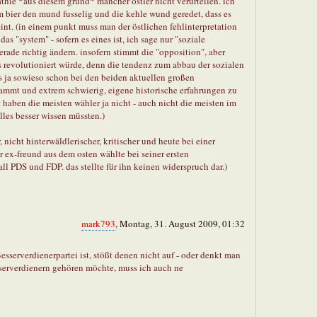
thie *aus diesem grund* mancher ostler nicht verurteilen. ich
m bier den mund fusselig und die kehle wund geredet, dass es
int. (in einem punkt muss man der östlichen fehlinterpretation
das "system" - sofern es eines ist, ich sage nur "soziale
erade richtig ändern. insofern stimmt die "opposition", aber
s revolutioniert würde, denn die tendenz zum abbau der sozialen
es ja sowieso schon bei den beiden aktuellen großen
rdammt und extrem schwierig, eigene historische erfahrungen zu
t haben die meisten wähler ja nicht - auch nicht die meisten im
lles besser wissen müssten.)
, nicht hinterwäldlerischer, kritischer und heute bei einer
er ex-freund aus dem osten wählte bei seiner ersten
 PDS und FDP. das stellte für ihn keinen widerspruch dar.)
mark793
, Montag, 31. August 2009, 01:32
Besserverdienerpartei ist, stößt denen nicht auf - oder denkt man
sserverdienern gehören möchte, muss ich auch ne