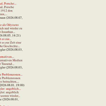
al. Porsche...
al. Porsche
e 1912 den
in,...
braun (2026.08.07,
e als Odysseus
lich mal wieder zu
t Jonathan...
26.08.05, 14:21)
 es zur...
t es zur Zeit eine
ie Geschichte...
gler (2026.08.03,
ernativen...
ternativen Medien
r Tausend...
gler (2026.08.03,
e Problemzonen...
ie Problemzonen
s betrachten,...
(2026.08.01, 19:00)
er: angeblich...
ler: angeblich
vasoren wieder...
ze (2026.08.01,