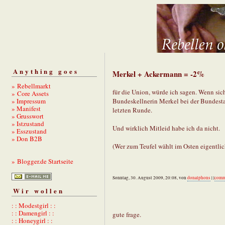
Anything goes
Merkel + Ackermann = -2%
» Rebellmarkt
für die Union, würde ich sagen. Wenn sic
» Core Assets
» Impressum
Bundeskellnerin Merkel bei der Bundesta
» Manifest
letzten Runde.
» Grusswort
» Istzustand
Und wirklich Mitleid habe ich da nicht.
» Esszustand
» Don B2B
(Wer zum Teufel wählt im Osten eigentlic
» Blogger.de Startseite
Sonntag, 30. August 2009, 20:08, von
donalphons
| |
comm
Wir wollen
: : Modestgirl : :
: : Damengirl : :
gute frage.
: : Honeygirl : :