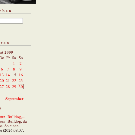
chen
aren
st 2009
Do
Fr
Sa
So
1
2
6
7
8
9
13
14
15
16
20
21
22
23
27
28
29
30
September
n
un: Bulldog,...
aun: Bulldog, da
s! So einen...
ze (2026.08.07,