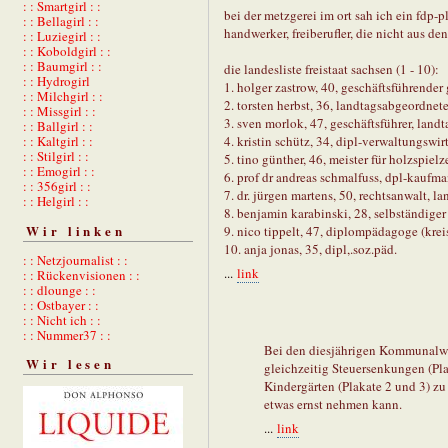
: : Smartgirl : :
bei der metzgerei im ort sah ich ein fdp-p
: : Bellagirl : :
handwerker, freiberufler, die nicht aus d
: : Luziegirl : :
: : Koboldgirl : :
: : Baumgirl : :
die landesliste freistaat sachsen (1 - 10):
: : Hydrogirl
1. holger zastrow, 40, geschäftsführender 
: : Milchgirl : :
2. torsten herbst, 36, landtagsabgeordnete
: : Missgirl : :
3. sven morlok, 47, geschäftsführer, land
: : Ballgirl : :
: : Kaltgirl : :
4. kristin schütz, 34, dipl-verwaltungswi
: : Stilgirl : :
5. tino günther, 46, meister für holzspie
: : Emogirl : :
6. prof dr andreas schmalfuss, dpl-kaufm
: : 356girl : :
7. dr. jürgen martens, 50, rechtsanwalt, 
: : Helgirl : :
8. benjamin karabinski, 28, selbständiger
Wir linken
9. nico tippelt, 47, diplompädagoge (kre
10. anja jonas, 35, dipl,.soz.päd.
: : Netzjournalist : :
...
link
: : Rückenvisionen : :
: : dlounge : :
: : Ostbayer : :
: : Nicht ich : :
: : Nummer37 : :
Bei den diesjährigen Kommunalwah
Wir lesen
gleichzeitig Steuersenkungen (Pl
Kindergärten (Plakate 2 und 3) zu 
etwas ernst nehmen kann.
...
link