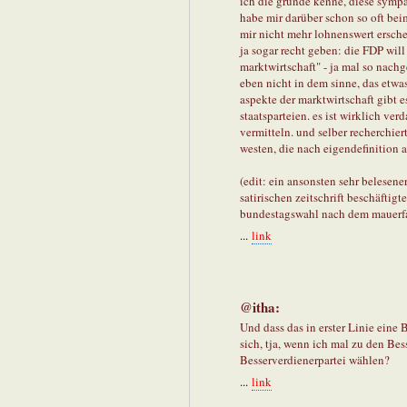
ich die gründe kenne, diese sympa
habe mir darüber schon so oft bei
mir nicht mehr lohnenswert ersche
ja sogar recht geben: die FDP will 
marktwirtschaft" - ja mal so nachg
eben nicht in dem sinne, das etwa
aspekte der marktwirtschaft gibt 
staatsparteien. es ist wirklich ve
vermitteln. und selber recherchier
westen, die nach eigendefinition a
(edit: ein ansonsten sehr belesener
satirischen zeitschrift beschäftigt
bundestagswahl nach dem mauerfall
...
link
@itha:
Und dass das in erster Linie eine 
sich, tja, wenn ich mal zu den Be
Besserverdienerpartei wählen?
...
link