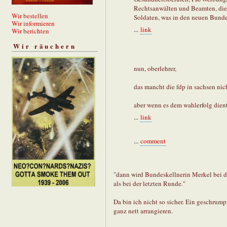
Rechtsanwälten und Beamten, die 
Wir bestellen
Soldaten, was in den neuen Bundesl
Wir informieren
...
link
Wir berichten
Wir räuchern
nun, oberlehrer,
das mancht die fdp in sachsen nich
aber wenn es dem wahlerfolg dient
...
link
...
comment
"dann wird Bundeskellnerin Merkel bei d
als bei der letzten Runde."
Da bin ich nicht so sicher. Ein geschrum
ganz nett arrangieren.