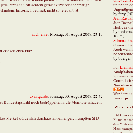
unter den Sc
unter den Sc
jede Partei hat. Ausserdem gerne aktive oder ehemalige
Ungenügend 
ändern, historisch bedingt, nicht so relevant ist.
by ferry (20
Jean Raspail
Jean Raspai
Heiligen (fr
by mediense
auch-einer
, Montag, 31. August 2009, 23:13
10:24)
Stimme Ihnen
Stimme Ihne
Auch wenn i
t erst seit eben kurz.
bekennender
by buerger 
,
Für
Kleinsch
Analphabet
Spinner, dre
Controlschw
Nasenbären 
Wer damit n
avantgarde
, Sonntag, 30. August 2009, 22:42
weiss - prim
er Bundestagswahl noch bedröppelter in die Monitore schauen,
Wir zi
Ich bin stolz a
pftes Merkel würde sich durchaus mit einer geschrumpften SPD
Kultur, mit de
dass Medienma
Medienmanipul