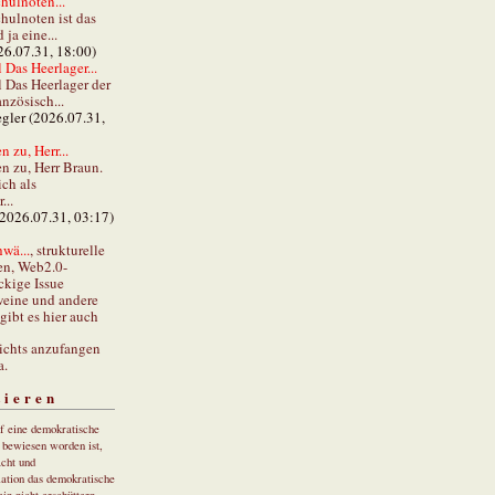
hulnoten...
hulnoten ist das
ja eine...
26.07.31, 18:00)
 Das Heerlager...
l Das Heerlager der
anzösisch...
gler (2026.07.31,
 zu, Herr...
n zu, Herr Braun.
ch als
...
(2026.07.31, 03:17)
wä...
, strukturelle
en, Web2.0-
ckige Issue
eine und andere
gibt es hier auch
ichts anzufangen
a.
tieren
uf eine demokratische
r bewiesen worden ist,
cht und
ation das demokratische