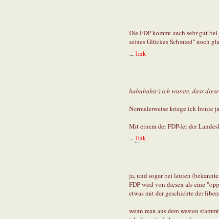
Die FDP kommt auch sehr gut bei j
seines Glückes Schmied" noch gl
...
link
hahahaha:) ich wusste, dass die
Normalerweise kriege ich Ironie ja
Mit einem der FDP-ler der Landesli
...
link
ja, und sogar bei leuten (bekannt
FDP wird von diesen als eine "opp
etwas mit der geschichte der liber
wenn man aus dem westen stammt,