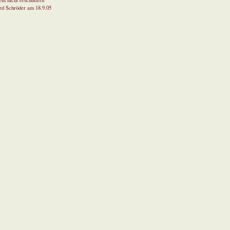
in nicht erschüttern
rd Schröder am 18.9.05