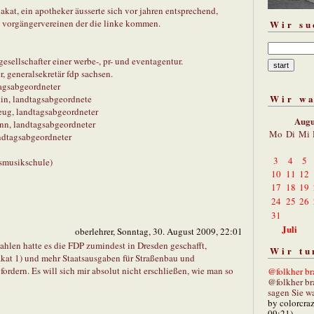
lakat, ein apotheker äusserte sich vor jahren entsprechend,
en vorgängervereinen der die linke kommen.
Wir su
gesellschafter einer werbe-, pr- und eventagentur.
r, generalsekretär fdp sachsen.
tagsabgeordneter
Wir w
rtin, landtagsabgeordnete
lzeug, landtagsabgeordneter
Augu
ann, landtagsabgeordneter
Mo
Di
Mi
landtagsabgeordneter
3
4
5
ismusikschule)
10
11
12
17
18
19
24
25
26
31
Juli
oberlehrer, Sonntag, 30. August 2009, 22:01
len hatte es die FDP zumindest in Dresden geschafft,
Wir tu
akat 1) und mehr Staatsausgaben für Straßenbau und
fordern. Es will sich mir absolut nicht erschließen, wie man so
@folkher bra
@folkher br
sagen Sie wa
by colorcra
09:21)