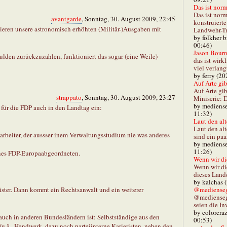
Das ist norm
Das ist norm
avantgarde
, Sonntag, 30. August 2009, 22:45
konstruiert
ieren unsere astronomisch erhöhten (Militär-)Ausgaben mit
Landwehr-Tra
by folkher 
00:46)
Jason Bourn
lden zurückzuzahlen, funktioniert das sogar (eine Weile)
das ist wirk
viel verlang
by ferry (20
Auf Arte gibt
Auf Arte gib
strappato
, Sonntag, 30. August 2009, 23:27
Miniserie: D
by mediense
 für die FDP auch in den Landtag ein:
11:32)
Laut den alt
Laut den al
arbeiter, der aussser inem Verwaltungsstudium nie was anderes
sind ein paa
by mediense
11:26)
ines FDP-Europaabgeordneten.
Wenn wir di
Wenn wir d
dieses Lande
by kalchas 
@mediensegl
ister. Dann kommt ein Rechtsanwalt und ein weiterer
@medienseg
seien die In
by colorcra
auch in anderen Bundesländern ist: Selbstständige aus den
00:53)
.ä., Handwerk, dazu noch parteiinterne Karieristen, neben den