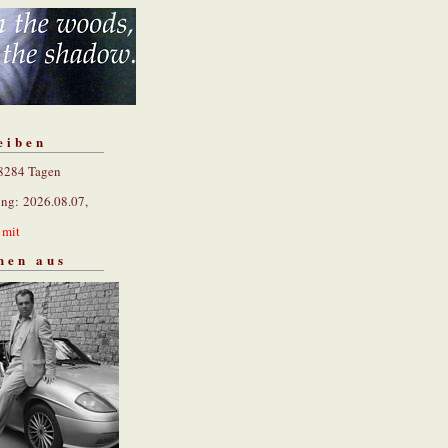
eiben
 8284 Tagen
ung: 2026.08.07,
n
mit
hen aus