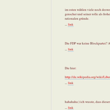
im osten wählen viele noch desweg
genscher und seiner rolle als froh
rationalen gründe.
...
link
Die FDP war keine Blockpartei? Ab
...
link
Die hier:
http://de.wikipedia.org/wiki/Lib
...
link
hahahaha:) ich wusste, dass dies
...
link