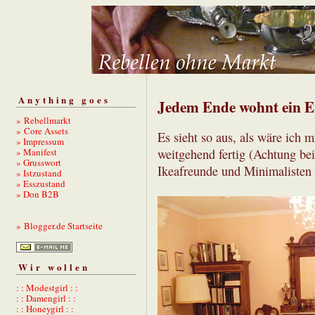
Anything goes
Jedem Ende wohnt ein E
» Rebellmarkt
» Core Assets
Es sieht so aus, als wäre ich
» Impressum
» Manifest
weitgehend fertig (Achtung be
» Grusswort
Ikeafreunde und Minimalisten 
» Istzustand
» Esszustand
» Don B2B
» Blogger.de Startseite
Wir wollen
: : Modestgirl : :
: : Damengirl : :
: : Honeygirl : :