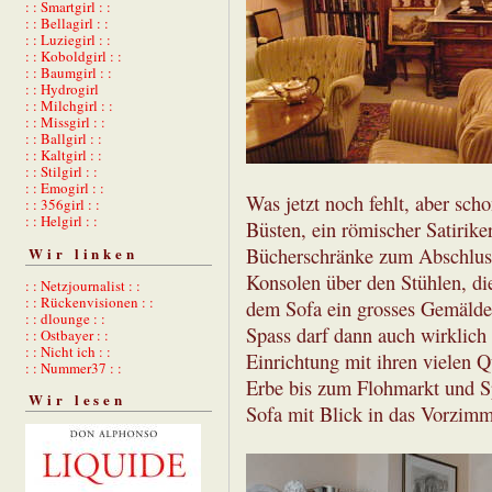
: : Smartgirl : :
: : Bellagirl : :
: : Luziegirl : :
: : Koboldgirl : :
: : Baumgirl : :
: : Hydrogirl
: : Milchgirl : :
: : Missgirl : :
: : Ballgirl : :
: : Kaltgirl : :
: : Stilgirl : :
: : Emogirl : :
Was jetzt noch fehlt, aber scho
: : 356girl : :
: : Helgirl : :
Büsten, ein römischer Satirike
Wir linken
Bücherschränke zum Abschluss
Konsolen über den Stühlen, di
: : Netzjournalist : :
: : Rückenvisionen : :
dem Sofa ein grosses Gemälde 
: : dlounge : :
Spass darf dann auch wirklich 
: : Ostbayer : :
: : Nicht ich : :
Einrichtung mit ihren vielen 
: : Nummer37 : :
Erbe bis zum Flohmarkt und Sp
Wir lesen
Sofa mit Blick in das Vorzimm