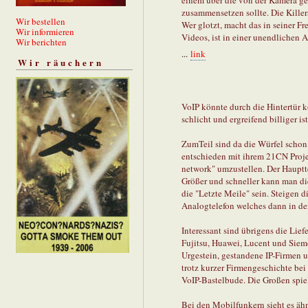
einem über die von der Kamera gel
zusammensetzen sollte. Die Killer
Wir bestellen
Wer glotzt, macht das in seiner Fr
Wir informieren
Videos, ist in einer unendlichen 
Wir berichten
...
link
Wir räuchern
VoIP könnte durch die Hintertür k
schlicht und ergreifend billiger i
ZumTeil sind da die Würfel schon 
entschieden mit ihrem 21CN Projek
network" umzustellen. Der Hauptte
Größer und schneller kann man di
die "Letzte Meile" sein. Steigen d
Analogtelefon welches dann in de
Interessant sind übrigens die Lief
Fujitsu, Huawei, Lucent und Siem
Urgestein, gestandene IP-Firmen u
trotz kurzer Firmengeschichte bei T
VoIP-Bastelbude. Die Großen spiel
Bei den Mobilfunkern sieht es ähn