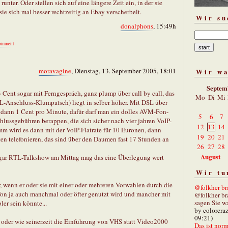
unter. Oder stellen sich auf eine längere Zeit ein, in der sie
e sich mal besser rechtzeitig an Ebay verscherbelt.
Wir su
donalphons
, 15:49h
omment
moravagine
, Dienstag, 13. September 2005, 18:01
Wir w
Septem
,3 Cent sogar mit Ferngespräch, ganz plump über call by call, das
Mo
Di
Mi
SL-Anschluss-Klumpatsch) liegt in selber höher. Mit DSL über
 dann 1 Cent pro Minute, dafür darf man ein dolles AVM-Fon-
5
6
7
ussgebühren berappen, die sich sicher nach vier jahren VoIP-
12
13
14
mm wird es dann mit der VoIP-Flatrate für 10 Euronen, dann
19
20
21
 telefonieren, das sind über den Daumen fast 17 Stunden an
26
27
28
August
r gar RTL-Talkshow am Mittag mag das eine Überlegung wert
Wir tu
r, wenn er oder sie mit einer oder mehreren Vorwahlen durch die
@folkher bra
fon ja auch manchmal oder öfter genutzt wird und mancher mit
@folkher br
sagen Sie wa
ler sein könnte...
by colorcra
09:21)
 oder wie seinerzeit die Einführung von VHS statt Video2000
Das ist norm