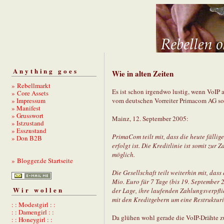
Anything goes
Wie in alten Zeiten
» Rebellmarkt
Es ist schon irgendwo lustig, wenn VoIP 
» Core Assets
» Impressum
vom deutschen Vorreiter Primacom AG s
» Manifest
» Grusswort
Mainz, 12. September 2005:
» Istzustand
» Esszustand
PrimaCom teilt mit, dass die heute fälli
» Don B2B
erfolgt ist. Die Kreditlinie ist somit zur
möglich.
» Blogger.de Startseite
Die Gesellschaft teilt weiterhin mit, da
Mio. Euro für 7 Tage (bis 19. September 2
Wir wollen
der Lage, ihre laufenden Zahlungsverpfl
mit den Kreditgebern um eine Restrukturi
: : Modestgirl : :
: : Damengirl : :
Da glühen wohl gerade die VoIP-Drähte zu
: : Honeygirl : :