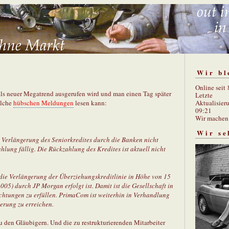
Wir bl
Online seit
als neuer Megatrend ausgerufen wird und man einen Tag später
Letzte
Aktualisier
olche
hübschen Meldungen
lesen kann:
09:21
Wir mache
Wir se
ge Verlängerung des Seniorkredites durch die Banken nicht
 Zahlung fällig. Die Rückzahlung des Kredites ist aktuell nicht
ss die Verlängerung der Überziehungskreditlinie in Höhe von 15
005) durch JP Morgan erfolgt ist. Damit ist die Gesellschaft in
ichtungen zu erfüllen. PrimaCom ist weiterhin in Verhandlung
erung zu erreichen.
 den Gläubigern. Und die zu restrukturierenden Mitarbeiter