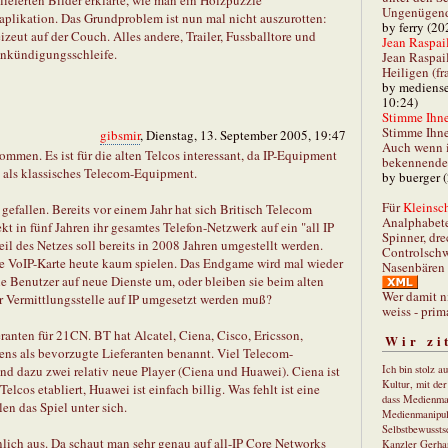
ieferten Bilder erklärte, wie man ein Holzpuzzle
Ungenügend 
aplikation. Das Grundproblem ist nun mal nicht auszurotten:
by ferry (20
eizeut auf der Couch. Alles andere, Trailer, Fussballtore und
Jean Raspail
Ankündigungsschleife.
Jean Raspai
Heiligen (fr
by mediense
10:24)
Stimme Ihnen
Stimme Ihne
gibsmir
, Dienstag, 13. September 2005, 19:47
Auch wenn i
ommen. Es ist für die alten Telcos interessant, da IP-Equipment
bekennender
st als klassisches Telecom-Equipment.
by buerger 
Für
Kleinsch
gefallen. Bereits vor einem Jahr hat sich Britisch Telecom
Analphabet
t in fünf Jahren ihr gesamtes Telefon-Netzwerk auf ein "all IP
Spinner, dre
il des Netzes soll bereits in 2008 Jahren umgestellt werden.
Controlschw
e VoIP-Karte heute kaum spielen. Das Endgame wird mal wieder
Nasenbären 
ie Benutzer auf neue Dienste um, oder bleiben sie beim alten
Wer damit n
r Vermittlungsstelle auf IP umgesetzt werden muß?
weiss - prim
eranten für 21CN. BT hat Alcatel, Ciena, Cisco, Ericsson,
Wir zi
ens als bevorzugte Lieferanten benannt. Viel Telecom-
nd dazu zwei relativ neue Player (Ciena und Huawei). Ciena ist
Ich bin stolz a
Kultur, mit de
elcos etabliert, Huawei ist einfach billig. Was fehlt ist eine
dass Medienma
en das Spiel unter sich.
Medienmanipul
Selbstbewusstse
lich aus. Da schaut man sehr genau auf all-IP Core Networks
Kanzler Gerha