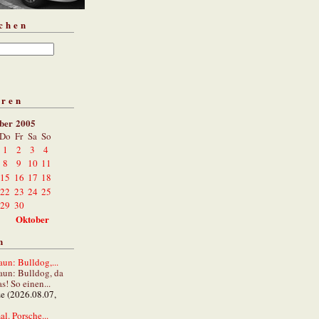
chen
aren
ber 2005
Do
Fr
Sa
So
1
2
3
4
8
9
10
11
15
16
17
18
22
23
24
25
29
30
Oktober
n
un: Bulldog,...
aun: Bulldog, da
s! So einen...
ze (2026.08.07,
al. Porsche...