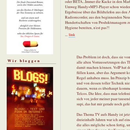
oder BETA...Immer die Kacke in den Markt
Umweg Handy+MP3-Player schon wieder T
Ergebnisse über das Bildtelefon aus den 
Radiorecorder, aus den beginnenden Ne
Hundertschaften von Produktmanagern zu
Hygiene bereiten, n'est pas?!
...
link
Das Problem ist doch, dass sie vo
Wir bloggen
alle alten Vorraussetzungen des Th
damit machen können. VoIP hat de
füllen kann, aber das Argument ko
Regel anhaben muss. Im Prinzip br
und von dessen toller Technik ni
dauern, wenn es überhaupt komm
Telcos. Die Idee, dass man telefon
sich vor, jeder meiner paar tause
supi, das hat mir gerade noch gef
Das Thema TV aufs Handy ist jetzt
dreieinhalb Jahren war ich auf ei
die alles mögliche schon fertig, 