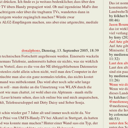
 drücken. Ich finde es ja weitaus bedenklicher, dass über den
Das ist norm
V übers Handy propagiert wird. Ob mal irgendeine MaFo ihre
konstruiert
Landwehr-Tra
Achtzigern oder über die tragbaren TVs, wanderten dann in
by folkher 
unzigern wieder zugänglich machen? Würde zwar
00:46)
 ALG2-Empfängern machen, uns aber eine artgerechte, mediale
Jason Bourn
das ist wirk
viel verlang
by ferry (20
Auf Arte gibt
Auf Arte gib
Miniserie: D
donalphons
, Dienstag, 13. September 2005, 18:39
by mediense
m technischen Fortschritt augefressen werden. Einerseits wackeln
11:32)
emans Telefonie, andererseits haben sie nichts, was sie wirklich
Laut den alt
n Vorteil, dass es die von der NE übriggebliebenen Datennetze
Laut den al
sind ein paa
stenlos zieht allein schon nicht, weil man den Computer in der
by mediense
äuchte man also ein ganz normales telefon, das nichts kostet
11:26)
emand was mitbekommt. Das wird aber noch sehr sehr lange
Wenn wir di
en soll - man denke an die Umsetzung von WLAN durch die
Wenn wir d
iert wie man chattet, ist wohl eher ein Alptraum - manh stelle
dieses Lande
by kalchas 
nd Leser könnte sehen, dass ich online bin und mich anquatschen,
@mediensegl
ehlt, Telefonsexdoppel mit Dirty Daisy und Sober Sonja.
@medienseg
seien die In
 schin wieder gut 7 Jahre alt und immer noch nicht da. Vor
by colorcra
ner Präsi von UMTS-Handy-TV bei Alkatel in Stuttgart, da hatten
00:53)
unter den Sc
und was konnte man machen? Hinter einer Wand sass ein Typ, der
unter den Sc