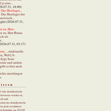
ja eine...
26.07.31, 18:00)
 Das Heerlager...
l Das Heerlager der
anzösisch...
gler (2026.07.31,
 zu, Herr...
n zu, Herr Braun.
ch als
...
(2026.07.31, 03:17)
wä...
, strukturelle
en, Web2.0-
ckige Issue
eine und andere
gibt es hier auch
ichts anzufangen
a.
tieren
uf eine demokratische
r bewiesen worden ist,
cht und
ation das demokratische
in nicht erschüttern
rd Schröder am 18.9.05