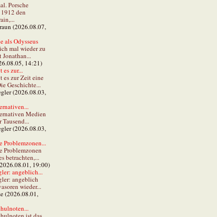
al. Porsche
e 1912 den
in,...
braun (2026.08.07,
e als Odysseus
lich mal wieder zu
t Jonathan...
26.08.05, 14:21)
 es zur...
t es zur Zeit eine
ie Geschichte...
gler (2026.08.03,
ernativen...
ternativen Medien
r Tausend...
gler (2026.08.03,
e Problemzonen...
ie Problemzonen
s betrachten,...
(2026.08.01, 19:00)
er: angeblich...
ler: angeblich
vasoren wieder...
ze (2026.08.01,
hulnoten...
hulnoten ist das