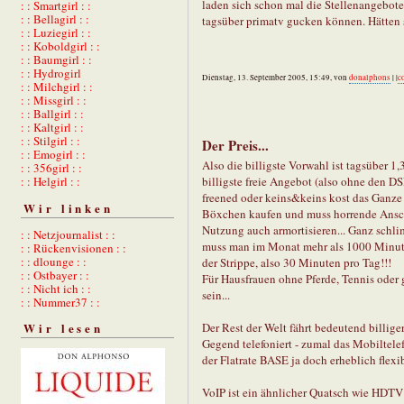
laden sich schon mal die Stellenangebote r
: : Smartgirl : :
: : Bellagirl : :
tagsüber primatv gucken können. Hätten si
: : Luziegirl : :
: : Koboldgirl : :
: : Baumgirl : :
: : Hydrogirl
Dienstag, 13. September 2005, 15:49, von
donalphons
| |
c
: : Milchgirl : :
: : Missgirl : :
: : Ballgirl : :
: : Kaltgirl : :
: : Stilgirl : :
Der Preis...
: : Emogirl : :
Also die billigste Vorwahl ist tagsüber 1
: : 356girl : :
: : Helgirl : :
billigste freie Angebot (also ohne den D
freened oder keins&keins kost das Ganze
Wir linken
Böxchen kaufen und muss horrende Anschl
Nutzung auch armortisieren... Ganz schli
: : Netzjournalist : :
muss man im Monat mehr als 1000 Minuten
: : Rückenvisionen : :
: : dlounge : :
der Strippe, also 30 Minuten pro Tag!!!
: : Ostbayer : :
Für Hausfrauen ohne Pferde, Tennis ode
: : Nicht ich : :
sein...
: : Nummer37 : :
Der Rest der Welt fährt bedeutend billige
Wir lesen
Gegend telefoniert - zumal das Mobiltele
der Flatrate BASE ja doch erheblich flexib
VoIP ist ein ähnlicher Quatsch wie HDTV