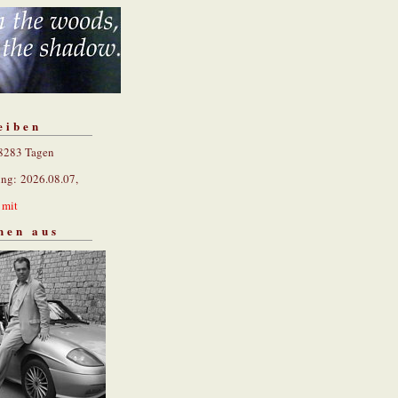
eiben
 8283 Tagen
ung: 2026.08.07,
n
mit
hen aus