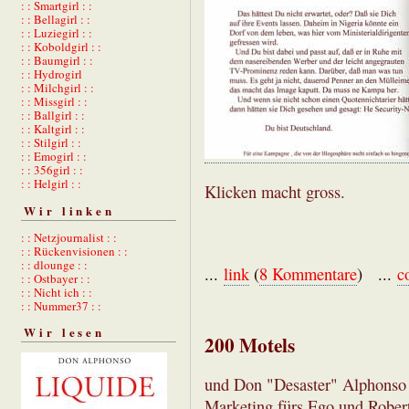
: : Smartgirl : :
: : Bellagirl : :
: : Luziegirl : :
: : Koboldgirl : :
: : Baumgirl : :
: : Hydrogirl
: : Milchgirl : :
: : Missgirl : :
: : Ballgirl : :
: : Kaltgirl : :
: : Stilgirl : :
: : Emogirl : :
: : 356girl : :
: : Helgirl : :
Klicken macht gross.
Wir linken
: : Netzjournalist : :
: : Rückenvisionen : :
: : dlounge : :
...
link
(
8 Kommentare
) ...
c
: : Ostbayer : :
: : Nicht ich : :
: : Nummer37 : :
Wir lesen
200 Motels
und Don "Desaster" Alphonso 
Marketing fürs Ego und Robert