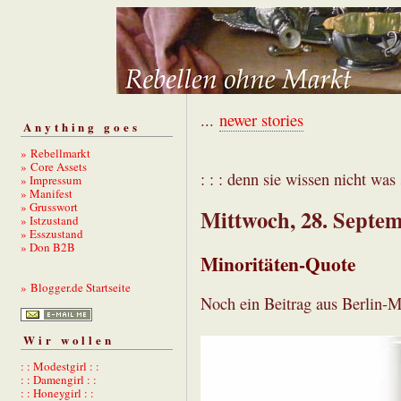
...
newer stories
Anything goes
» Rebellmarkt
» Core Assets
: : : denn sie wissen nicht was s
» Impressum
» Manifest
» Grusswort
Mittwoch, 28. Septe
» Istzustand
» Esszustand
» Don B2B
Minoritäten-Quote
» Blogger.de Startseite
Noch ein Beitrag aus Berlin-Mi
Wir wollen
: : Modestgirl : :
: : Damengirl : :
: : Honeygirl : :