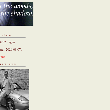
eiben
 8282 Tagen
ung: 2026.08.07,
n
mit
hen aus