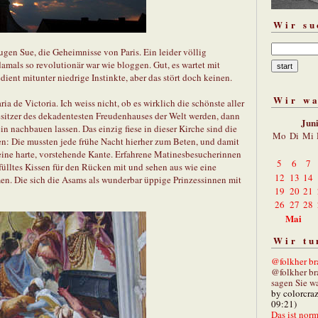
Wir su
gen Sue, die Geheimnisse von Paris. Ein leider völlig
amals so revolutionär war wie bloggen. Gut, es wartet mit
dient mitunter niedrige Instinkte, aber das stört doch keinen.
Wir w
a de Victoria. Ich weiss nicht, ob es wirklich die schönste aller
Besitzer des dekadentesten Freudenhauses der Welt werden, dann
Jun
in nachbauen lassen. Das einzig fiese in dieser Kirche sind die
Mo
Di
Mi
en: Die mussten jede frühe Nacht hierher zum Beten, und damit
 eine harte, vorstehende Kante. Erfahrene Matinesbesucherinnen
5
6
7
fülltes Kissen für den Rücken mit und sehen aus wie eine
12
13
14
en. Die sich die Asams als wunderbar üppige Prinzessinnen mit
19
20
21
26
27
28
Mai
Wir tu
@folkher bra
@folkher br
sagen Sie wa
by colorcra
09:21)
Das ist norm