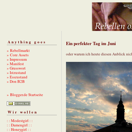
Anything goes
Ein perfekter Tag im Juni
» Rebellmarkt
oder warum ich heute diesen Anblick nich
» Core Assets
» Impressum
» Manifest
» Grusswort
» Istzustand
» Esszustand
» Don B2B
» Blogger.de Startseite
Wir wollen
: : Modestgirl : :
: : Damengirl : :
: : Honeygirl : :