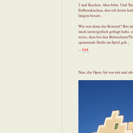
2 mal Kuchen. Aber bitte. Und Tr
Erdbeerkuchen, den ich heute hatt
längen besser...
Wie war denn das Konzert? Bei mi
mich unweigerlich gefragt habe, o
weiss, dass bei den Beleuchern/To
spannende Stelle im Spiel gab...
...
link
Nun, die Open Air war erst mal abs