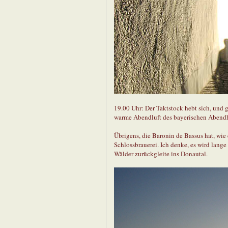
19.00 Uhr: Der Taktstock hebt sich, und 
warme Abendluft des bayerischen Abendhi
Übrigens, die Baronin de Bassus hat, wie 
Schlossbrauerei. Ich denke, es wird lange
Wälder zurückgleite ins Donautal.