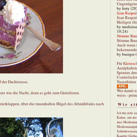
Ungenügend 
by ferry (20
Jean Raspail
Jean Raspai
Heiligen (fr
by mediense
10:24)
Stimme Ihnen
Stimme Ihne
Auch wenn i
bekennender
by buerger 
Für
Kleinsch
Analphabet
Spinner, dre
Controlschw
Nasenbären 
 der Dachterasse.
Wer damit n
z wie die Nacht, denn es geht zum Gratulieren.
weiss - prim
nterklappen, über die traumhaften Hügel des Altmühltales nach
Wir zi
Ich bin stolz a
Kultur, mit de
dass Medienma
Medienmanipul
Selbstbewusstse
Kanzler Gerha