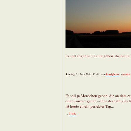
Es soll angeblich Leute geben, die heute 
Sonntag, 11. Juni 2006, 13:44, von
donalphons
| |
commen
Es soll ja Menschen geben, die an dem e
oder Konzert gehen - ohne deshalb gleich
ist heute eh ein perfekter Tag...
...
link