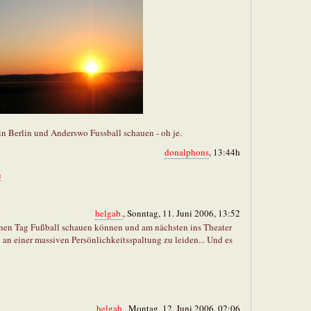
in Berlin und Anderswo Fussball schauen - oh je.
donalphons
, 13:44h
t
helgab.
, Sonntag, 11. Juni 2006, 13:52
inen Tag Fußball schauen können und am nächsten ins Theater
 an einer massiven Persönlichkeitsspaltung zu leiden... Und es
helgab.
, Montag, 12. Juni 2006, 02:06