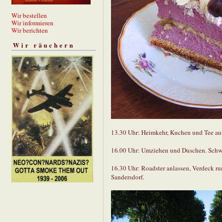
Wir bestellen
Wir informieren
Wir berichten
Wir räuchern
13.30 Uhr: Heimkehr, Kuchen und Tee auf
16.00 Uhr: Umziehen und Duschen. Schwar
16.30 Uhr: Roadster anlassen, Verdeck ru
Sandersdorf.