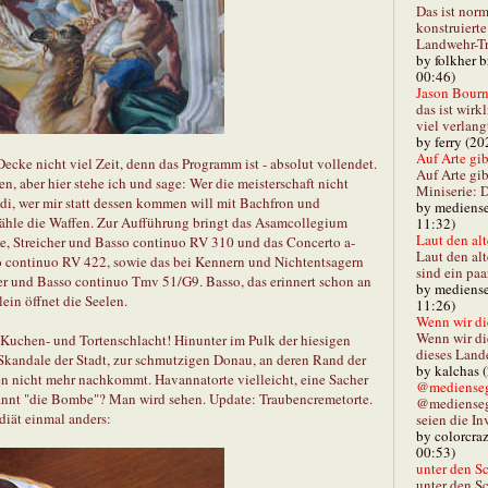
Das ist norm
konstruiert
Landwehr-Tra
by folkher 
00:46)
Jason Bourn
das ist wirk
viel verlang
by ferry (20
Auf Arte gibt
cke nicht viel Zeit, denn das Programm ist - absolut vollendet.
Auf Arte gib
, aber hier stehe ich und sage: Wer die meisterschaft nicht
Miniserie: D
i, wer mir statt dessen kommen will mit Bachfron und
by mediense
wähle die Waffen. Zur Aufführung bringt das Asamcollegium
11:32)
Laut den alt
ne, Streicher und Basso continuo RV 310 und das Concerto a-
Laut den al
so continuo RV 422, sowie das bei Kennern und Nichtentsagern
sind ein paa
her und Basso continuo Tmv 51/G9. Basso, das erinnert schon an
by mediense
ein öffnet die Seelen.
11:26)
Wenn wir di
Wenn wir d
 Kuchen- und Tortenschlacht! Hinunter im Pulk der hiesigen
dieses Lande
n Skandale der Stadt, zur schmutzigen Donau, an deren Rand der
by kalchas 
n nicht mehr nachkommt. Havannatorte vielleicht, eine Sacher
@mediensegl
annt "die Bombe"? Man wird sehen. Update: Traubencremetorte.
@medienseg
iät einmal anders:
seien die In
by colorcra
00:53)
unter den Sc
unter den Sc