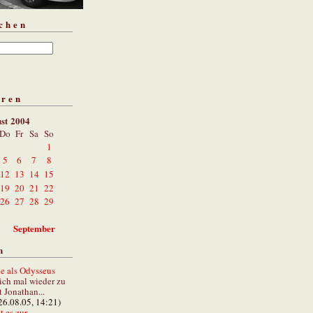
chen
aren
st 2004
Do
Fr
Sa
So
1
5
6
7
8
12
13
14
15
19
20
21
22
26
27
28
29
September
n
e als Odysseus
lich mal wieder zu
t Jonathan...
26.08.05, 14:21)
 es zur...