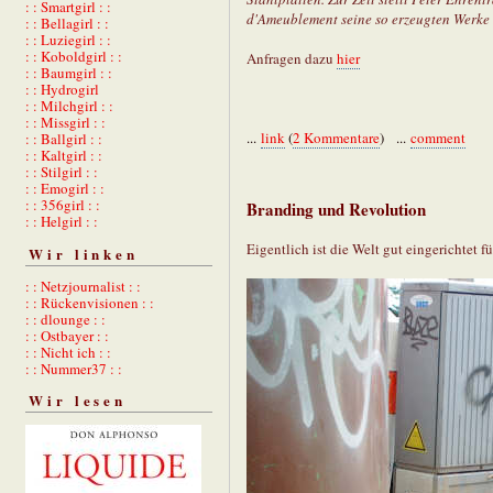
: : Smartgirl : :
d'Ameublement seine so erzeugten Werke 
: : Bellagirl : :
: : Luziegirl : :
: : Koboldgirl : :
Anfragen dazu
hier
: : Baumgirl : :
: : Hydrogirl
: : Milchgirl : :
: : Missgirl : :
...
link
(
2 Kommentare
) ...
comment
: : Ballgirl : :
: : Kaltgirl : :
: : Stilgirl : :
: : Emogirl : :
: : 356girl : :
Branding und Revolution
: : Helgirl : :
Eigentlich ist die Welt gut eingerichtet
Wir linken
: : Netzjournalist : :
: : Rückenvisionen : :
: : dlounge : :
: : Ostbayer : :
: : Nicht ich : :
: : Nummer37 : :
Wir lesen