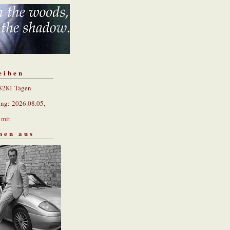
eiben
 8281 Tagen
ung: 2026.08.05,
n
mit
hen aus