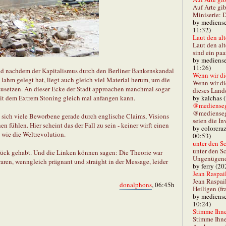
Auf Arte gib
Miniserie: D
by mediense
11:32)
Laut den alt
Laut den al
sind ein paa
by mediense
11:26)
Und nachdem der Kapitalismus durch den Berliner Bankenskandal
Wenn wir di
ahm gelegt hat, liegt auch gleich viel Material herum, um die
Wenn wir d
zusetzen. An dieser Ecke der Stadt approachen manchmal sogar
dieses Lande
by kalchas 
it dem Extrem Stoning gleich mal anfangen kann.
@mediensegl
@medienseg
ss sich viele Beworbene gerade durch englische Claims, Visions
seien die In
 fühlen. Hier scheint das der Fall zu sein - keiner wirft einen
by colorcra
 wie die Weltrevolution.
00:53)
unter den Sc
unter den Sc
lück gehabt. Und die Linken können sagen: Die Theorie war
Ungenügend 
 waren, wenngleich prägnant und straight in der Message, leider
by ferry (20
Jean Raspail
Jean Raspai
donalphons
, 06:45h
Heiligen (fr
by mediense
10:24)
Stimme Ihnen
Stimme Ihne