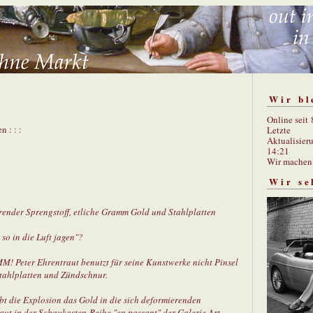
Wir bl
Online seit
n : : :
Letzte
Aktualisier
14:21
Wir mache
Wir se
erender Sprengstoff, etliche Gramm Gold und Stahlplatten
so in die Luft jagen"?
M! Peter Ehrentraut benutzt für seine Kunstwerke nicht Pinsel
Stahlplatten und Zündschnur.
bt die Explosion das Gold in die sich deformierenden
traut in der Schaukasten-Reihe "en passant" der Galerie Art