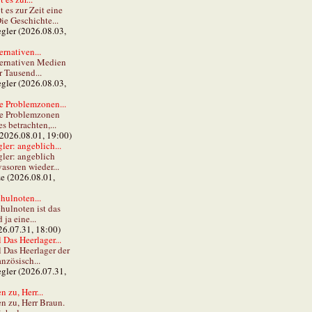
t es zur Zeit eine
ie Geschichte...
gler (2026.08.03,
ernativen...
ternativen Medien
r Tausend...
gler (2026.08.03,
e Problemzonen...
ie Problemzonen
s betrachten,...
(2026.08.01, 19:00)
er: angeblich...
ler: angeblich
vasoren wieder...
ze (2026.08.01,
hulnoten...
hulnoten ist das
ja eine...
26.07.31, 18:00)
 Das Heerlager...
l Das Heerlager der
anzösisch...
gler (2026.07.31,
 zu, Herr...
n zu, Herr Braun.