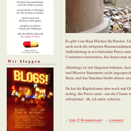
Es gibt vom Staat Flächen für Parolen. 
auch noch die nötigsten Baumassnahmen l
Aufforderung in revolutionäre Praxis um
Counterrevolutionaries, bei denen man m
Wir bloggen
Allerdings ist seit längerem bekannt, da
und Mission Statements nicht angesprochen
Stein, und das Smashen bleibt ebenso aus
Da hat der Kapitalismus aber noch mal G
richtig, die Praxis auch - nur die Claims
suboptimal - äh, ich mein, scheisse.
...
link
(
2 Kommentare
) ...
comment