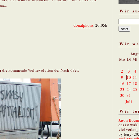
aus.
Wir su
donalphons
, 20:05h
Wir w
Augu
Mo
Di
Mi
 für die kommende Weltrevolution der Nach-68er:
2
3
4
9
10
11
16
17
18
23
24
25
30
31
Juli
Wir tu
Jason Bourn
das ist wirk
viel verlang
by ferry (20
Auf Arte gibt