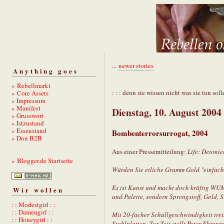
...
newer stories
Anything goes
» Rebellmarkt
: : : denn sie wissen nicht was sie tun solle
» Core Assets
» Impressum
» Manifest
Dienstag, 10. August 2004
» Grusswort
» Istzustand
» Esszustand
Bombenterrorsurrogat, 2004
» Don B2B
Aus einer Pressemitteilung:
Life: Detoni
» Blogger.de Startseite
Würden Sie etliche Gramm Gold "einfach 
Es ist Kunst und macht doch kräftig WUM
Wir wollen
und Palette, sondern Sprengstoff, Gold, 
: : Modestgirl : :
: : Damengirl : :
Mit 20-facher Schallgeschwindigkeit trei
: : Honeygirl : :
Stahlplatten. Zur Zeit stellt Peter Ehren