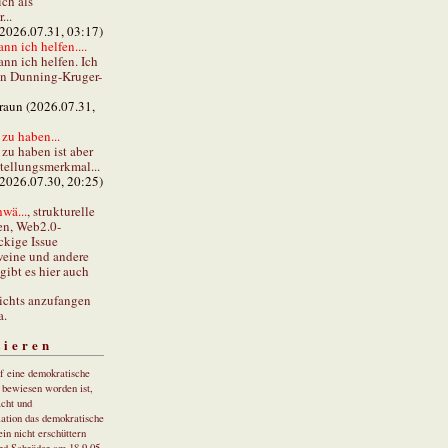
ch als
...
(2026.07.31, 03:17)
ann ich helfen....
ann ich helfen. Ich
en Dunning-Kruger-
braun (2026.07.31,
zu haben...
zu haben ist aber
stellungsmerkmal...
(2026.07.30, 20:25)
wä...
, strukturelle
en, Web2.0-
ckige Issue
eine und andere
gibt es hier auch
ichts anzufangen
a.
tieren
uf eine demokratische
r bewiesen worden ist,
cht und
ation das demokratische
in nicht erschüttern