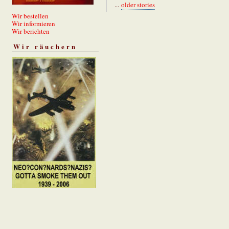
...
older stories
Wir bestellen
Wir informieren
Wir berichten
Wir räuchern