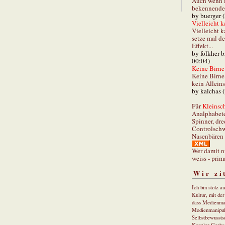
Auch wenn i
bekennender
by buerger 
Vielleicht k
Vielleicht k
setze mal d
Effekt...
by folkher 
00:04)
Keine Birne 
Keine Birne 
kein Allein
by kalchas 
Für
Kleinsch
Analphabet
Spinner, dre
Controlschw
Nasenbären 
Wer damit n
weiss - prim
Wir zi
Ich bin stolz a
Kultur, mit de
dass Medienma
Medienmanipul
Selbstbewusstse