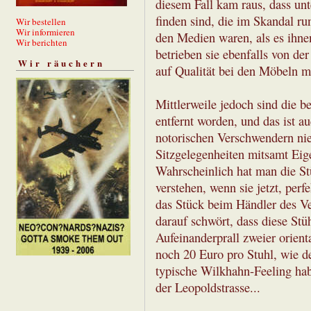
diesem Fall kam raus, dass un
finden sind, die im Skandal ru
Wir bestellen
Wir informieren
den Medien waren, als es ihnen
Wir berichten
betrieben sie ebenfalls von d
Wir räuchern
auf Qualität bei den Möbeln me
Mittlerweile jedoch sind die b
entfernt worden, und das ist au
notorischen Verschwendern nie
Sitzgelegenheiten mitsamt Eige
Wahrscheinlich hat man die St
verstehen, wenn sie jetzt, perf
das Stück beim Händler des Ve
darauf schwört, dass diese St
Aufeinanderprall zweier orient
noch 20 Euro pro Stuhl, wie de
typische Wilkhahn-Feeling ha
der Leopoldstrasse...