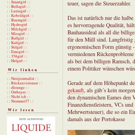
: : Smartgirl : :
teuer, sagen die Steuerzahler.
: : Bellagirl : :
: : Luziegirl : :
: : Koboldgirl : :
Das ist natürlich nur die halbe
: : Baumgirl : :
es hervorragende Qualität, häl
: : Hydrogirl
: : Milchgirl : :
Bauhausideal als all die billi
: : Missgirl : :
: : Ballgirl : :
für den Müll sind. Langfristi
: : Kaltgirl : :
ergonomischen Form günstig - 
: : Stilgirl : :
: : Emogirl : :
vermiedenen Rückenprobleme re
: : 356girl : :
als bei dem billigen Ramsch, 
: : Helgirl : :
einem Politiker wünschen wür
Wir linken
: : Netzjournalist : :
Gerade auf dem Höhepunkt d
: : Rückenvisionen : :
: : dlounge : :
gekauft
, als gäb´s kein morge
: : Ostbayer : :
den dynamischen Eames den Vo
: : Nicht ich : :
: : Nummer37 : :
Finanzdienstleistern, VCs und
Wir lesen
Mehrwertsteuer), die so ein Ei
damals aus der Portokasse