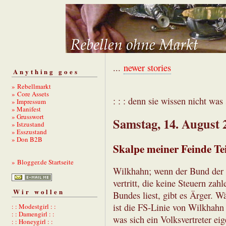
...
newer stories
Anything goes
» Rebellmarkt
» Core Assets
: : : denn sie wissen nicht was s
» Impressum
» Manifest
» Grusswort
Samstag, 14. August 
» Istzustand
» Esszustand
» Don B2B
Skalpe meiner Feinde Te
» Blogger.de Startseite
Wilkhahn; wenn der Bund der S
vertritt, die keine Steuern za
Wir wollen
Bundes liest, gibt es Ärger. 
ist die FS-Linie von Wilkhahn
: : Modestgirl : :
: : Damengirl : :
was sich ein Volksvertreter eig
: : Honeygirl : :