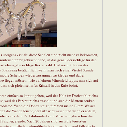
s übrigens - ist alt, diese Schalen sind nicht mehr zu bekommen,
onleuchter mitgebracht habe, ist das genau der richtige für den
lasbehang, die richtige Kerzenzahl. Und nach 8 Jahren des
die Spannung beträchtlich, wenn man nach einer Viertel Stunde
n, die Scherben wieder zusammen zu kleben und dabei
dwo liegen müssen - wie auf einem Minenfeld tappst man sich auf
ass sich gleich scharfes Kristall in das Knie bohrt.
ren einfach so kaputt gehen, weil das Holz im Dachstuhl nichts
sst, weil das Parkett nichts aushält und sich die Mauern senken,
robleme. Wenn die Donau steigt, fürchten meine Eltern Wasser
den die Wände feucht, der Putz wird weich und wenn er abfällt,
nbaus aus dem 15. Jahrhundert zum Vorschein, die schon die
 Pfuscher, elende. Nach 20 Jahren sind auch die teuersten
engurte von Biedermeiermöbeln je sein werden - und falls die in