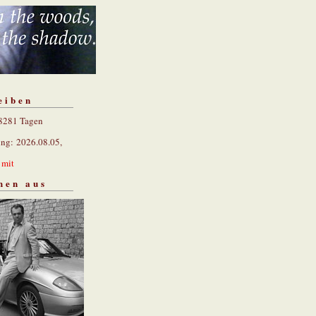
eiben
 8281 Tagen
ung: 2026.08.05,
n
mit
hen aus