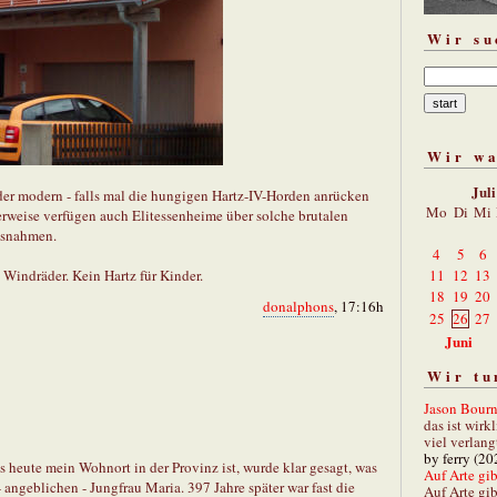
Wir su
Wir w
Jul
der modern - falls mal die hungigen Hartz-IV-Horden anrücken
Mo
Di
Mi
erweise verfügen auch Elitessenheime über solche brutalen
assnahmen.
4
5
6
 Windräder. Kein Hartz für Kinder.
11
12
13
18
19
20
donalphons
, 17:16h
25
26
27
Juni
Wir tu
Jason Bourn
das ist wirk
viel verlang
by ferry (20
 heute mein Wohnort in der Provinz ist, wurde klar gesagt, was
Auf Arte gibt
- angeblichen - Jungfrau Maria. 397 Jahre später war fast die
Auf Arte gib