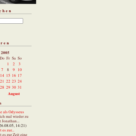
chen
aren
i 2005
Do
Fr
Sa
So
1
2
3
7
8
9
10
14
15
16
17
21
22
23
24
28
29
30
31
August
n
e als Odysseus
lich mal wieder zu
t Jonathan...
26.08.05, 14:21)
 es zur...
t es zur Zeit eine