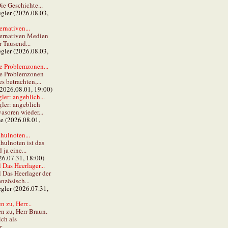
ie Geschichte...
gler (2026.08.03,
ernativen...
ternativen Medien
r Tausend...
gler (2026.08.03,
e Problemzonen...
ie Problemzonen
s betrachten,...
(2026.08.01, 19:00)
er: angeblich...
ler: angeblich
vasoren wieder...
ze (2026.08.01,
hulnoten...
hulnoten ist das
ja eine...
26.07.31, 18:00)
 Das Heerlager...
l Das Heerlager der
anzösisch...
gler (2026.07.31,
 zu, Herr...
n zu, Herr Braun.
ch als
...