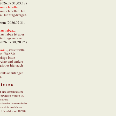
(2026.07.31, 03:17)
ann ich helfen....
ann ich helfen. Ich
en Dunning-Kruger-
braun (2026.07.31,
zu haben...
zu haben ist aber
stellungsmerkmal...
(2026.07.30, 20:25)
wä...
, strukturelle
en, Web2.0-
ckige Issue
eine und andere
gibt es hier auch
ichts anzufangen
a.
tieren
uf eine demokratische
r bewiesen worden ist,
cht und
ation das demokratische
in nicht erschüttern
rd Schröder am 18.9.05