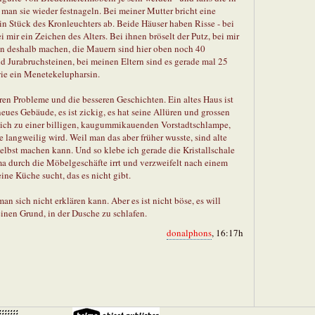
an sie wieder festnageln. Bei meiner Mutter bricht eine
in Stück des Kronleuchters ab. Beide Häuser haben Risse - bei
ei mir ein Zeichen des Alters. Bei ihnen bröselt der Putz, bei mir
en deshalb machen, die Mauern sind hier oben noch 40
d Jurabruchsteinen, bei meinen Eltern sind es gerade mal 25
wie ein Menetekelupharsin.
en Probleme und die besseren Geschichten. Ein altes Haus ist
eues Gebäude, es ist zickig, es hat seine Allüren und grossen
eich zu einer billigen, kaugummikauenden Vorstadtschlampe,
e langweilig wird. Weil man das aber früher wusste, sind alte
selbst machen kann. Und so klebe ich gerade die Kristallschale
 durch die Möbelgeschäfte irrt und verzweifelt nach einem
 eine Küche sucht, das es nicht gibt.
n sich nicht erklären kann. Aber es ist nicht böse, es will
einen Grund, in der Dusche zu schlafen.
donalphons
, 16:17h