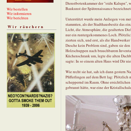
Dienstbotenkammer der "oidn Kalupn", wi
Baukunst der Spätrenaissance bezeichnet
Wir bestellen
Wir informieren
Wir berichten
Unterstützt wurde mein Anliegen von mein
stammten, als der Stadthausbesitz das ein
Wir räuchern
Licht, die Atmosphäre, die gealterten Diel
nur ein runtergekommenes Loch. Plötzlich
zierten sich, und erst, als die Handwerke
Dusche kein Problem sind, gaben sie den
Holzschuppen nach brauchbarem Inventar
Küchenschrank um, legte die alten Dachbal
sagte: In so einem alten Haus wird Dir nie
Wie recht sie hat, sah ich dann gestern Na
Pfifferlingen auf dem Bett lag: Plötzlich 
scheppernd im Raum. Ohne ersichtlichen 
gebrannt hätte, war eine der Kristallscha