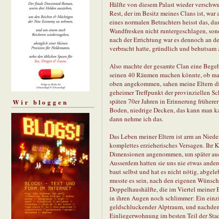
Hälfte von diesem Palast wieder verschwu
Rest, der im Besitz meines Clans ist, war
eines normalen Betrachters heisst das, da
Wandfresken nicht runtergeschlagen, sond
nach der Errichtung war es dennoch an der
verbracht hatte, gründlich und behutsam 
Also machte der gesamte Clan eine Bege
seinen 40 Räumen machen könnte, ob ma
oben angekommen, sahen meine Eltern die
geheimer Treffpunkt der provinziellen S
späten 70er Jahren in Erinnerung frühere
Wir bloggen
Boden, niedrige Decken, das kann man kaum
dann nehme ich das.
Das Leben meiner Eltern ist arm an Niede
komplettes erzieherisches Versagen. Ihr K
Dimensionen angenommen, um später auch
Ausserdem hatten sie uns nie etwas andere
baut selbst und hat es nicht nötig, abgel
musste es sein, nach den eigenen Wünsch
Doppelhaushälfte, die im Viertel meiner 
in ihren Augen noch schlimmer: Ein einz
geldschluckender Alptraum, und nachdem s
Einliegerwohnung im besten Teil der Stadt