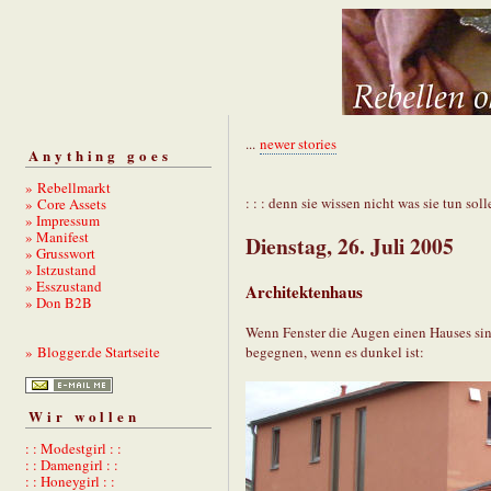
...
newer stories
Anything goes
» Rebellmarkt
: : : denn sie wissen nicht was sie tun solle
» Core Assets
» Impressum
» Manifest
Dienstag, 26. Juli 2005
» Grusswort
» Istzustand
» Esszustand
Architektenhaus
» Don B2B
Wenn Fenster die Augen einen Hauses sind
begegnen, wenn es dunkel ist:
» Blogger.de Startseite
Wir wollen
: : Modestgirl : :
: : Damengirl : :
: : Honeygirl : :