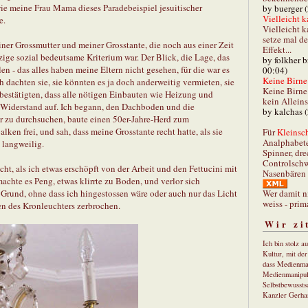
e meine Frau Mama dieses Paradebeispiel jesuitischer
by buerger 
Vielleicht k
e.
Vielleicht k
setze mal d
er Grossmutter und meiner Grosstante, die noch aus einer Zeit
Effekt...
zige sozial bedeutsame Kriterium war. Der Blick, die Lage, das
by folkher 
en - das alles haben meine Eltern nicht gesehen, für die war es
00:04)
Keine Birne 
 dachten sie, sie könnten es ja doch anderweitig vermieten, sie
Keine Birne 
r bestätigten, dass alle nötigen Einbauten wie Heizung und
kein Allein
 Widerstand auf. Ich begann, den Dachboden und die
by kalchas 
 zu durchsuchen, baute einen 50er-Jahre-Herd zum
ken frei, und sah, dass meine Grosstante recht hatte, als sie
Für
Kleinsch
Analphabet
 langweilig.
Spinner, dre
Controlschw
cht, als ich etwas erschöpft von der Arbeit und den Fettucini mit
Nasenbären 
machte es Peng, etwas klirrte zu Boden, und verlor sich
Wer damit n
Grund, ohne dass ich hingestossen wäre oder auch nur das Licht
weiss - prim
len des Kronleuchters zerbrochen.
Wir zi
Ich bin stolz a
Kultur, mit de
dass Medienma
Medienmanipul
Selbstbewusstse
Kanzler Gerha