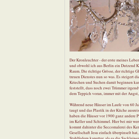
Der Kronleuchter - der erste meines Leben
und obwohl ich aus Berlin ein Dutzend Kr
Raum. Die richtige Grösse, der richtige G
treuen Dienstes nun so was. Es steigert 
Kriechen und Suchen damit beginnen kan
feststellt, dass noch zwei Trümmer irgen
dem Teppich voran, immer mit der Angst, d
Während neue Häuser im Laufe von 60 Jah
taugt und das Plastik in der Küche ausrei
haben die Häuser vor 1900 ganz andere P
im Keller und Schimmel. Hier bei mir wer
kommt dahinter die Seccomalerei des Ker
Gesellschaft Jesu einfach überpinselt hat,
Stahlfedern kaputter, als es die Sacklein