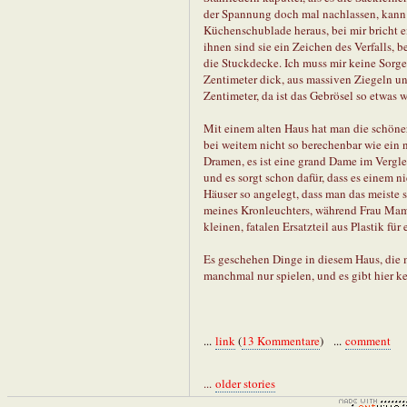
der Spannung doch mal nachlassen, kann m
Küchenschublade heraus, bei mir bricht e
ihnen sind sie ein Zeichen des Verfalls, b
die Stuckdecke. Ich muss mir keine Sorg
Zentimeter dick, aus massiven Ziegeln un
Zentimeter, da ist das Gebrösel so etwas 
Mit einem alten Haus hat man die schöner
bei weitem nicht so berechenbar wie ein n
Dramen, es ist eine grand Dame im Vergl
und es sorgt schon dafür, dass es einem ni
Häuser so angelegt, dass man das meiste 
meines Kronleuchters, während Frau Mama
kleinen, fatalen Ersatzteil aus Plastik für
Es geschehen Dinge in diesem Haus, die ma
manchmal nur spielen, und es gibt hier k
...
link
(
13 Kommentare
) ...
comment
...
older stories