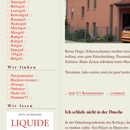
: : Smartgirl : :
: : Bellagirl : :
: : Luziegirl : :
: : Koboldgirl : :
: : Baumgirl : :
: : Hydrogirl
: : Milchgirl : :
: : Missgirl : :
: : Ballgirl : :
: : Kaltgirl : :
: : Stilgirl : :
: : Emogirl : :
Keine Frage, Schiessscharten werden wie
: : 356girl : :
sollten, eine gute Entscheidung. Passend
: : Helgirl : :
Schlitze. Harte Zeiten erfordern harte M
Wir linken
Trotzdem, links unten sind ein paar bunte
: : Netzjournalist : :
: : Rückenvisionen : :
: : dlounge : :
: : Ostbayer : :
...
link
(
11 Kommentare
) ...
comment
: : Nicht ich : :
: : Nummer37 : :
Wir lesen
Ich schlafe nicht in der Dusche
In der Gründungsurkunde des Kollegs, das
es werden sollte: Ein Palast zu Ehren der 