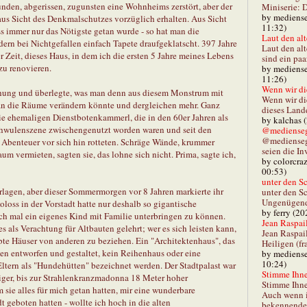
nden, abgerissen, zugunsten eine Wohnheims zerstört, aber der
Miniserie: D
by mediense
 aus Sicht des Denkmalschutzes vorzüglich erhalten. Aus Sicht
11:32)
ss immer nur das Nötigste getan wurde - so hat man die
Laut den alt
ern bei Nichtgefallen einfach Tapete draufgeklatscht. 397 Jahre
Laut den al
 Zeit, dieses Haus, in dem ich die ersten 5 Jahre meines Lebens
sind ein paa
zu renovieren.
by mediense
11:26)
Wenn wir di
hung und überlegte, was man denn aus diesem Monstrum mit
Wenn wir d
n die Räume verändern könnte und dergleichen mehr. Ganz
dieses Lande
 ehemaligen Dienstbotenkammerl, die in den 60er Jahren als
by kalchas 
chwulenszene zwischengenutzt worden waren und seit den
@mediensegl
@medienseg
r Abenteuer vor sich hin rotteten. Schräge Wände, krummer
seien die In
 vermieten, sagten sie, das lohne sich nicht. Prima, sagte ich,
by colorcra
00:53)
unter den Sc
rlagen, aber dieser Sommermorgen vor 8 Jahren markierte ihr
unter den Sc
Ungenügend 
oloss in der Vorstadt hatte nur deshalb so gigantische
by ferry (20
 mal ein eigenes Kind mit Familie unterbringen zu können.
Jean Raspail
s als Verachtung für Altbauten gelehrt; wer es sich leisten kann,
Jean Raspai
ebte Häuser von anderen zu beziehen. Ein "Architektenhaus", das
Heiligen (fr
en entworfen und gestaltet, kein Reihenhaus oder eine
by mediense
10:24)
Eltern als "Hundehütten" bezeichnet werden. Der Stadtpalast war
Stimme Ihnen
iger, bis zur Strahlenkranzmadonna 18 Meter hoher
Stimme Ihne
ie alles für mich getan hatten, mir eine wunderbare
Auch wenn i
 geboten hatten - wollte ich hoch in die alten
bekennender