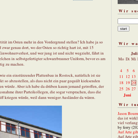
Wir su
ntität im Osten mehr in den Vordergrund stellen? Ich habe ja so
Wir w
 zwar genau dort, wo der Osten so richtig hart ist, mit 15
nwohnerverlust, und wer jung ist und nicht wegzieht, fährt in
Jul
chen in selbstgefertigter schwarzbrauner Uniform, bevor es am
Mo
Di
Mi
rtig zu machen.
4
5
6
wie ein einstürzender Plattenbau in Rostock, natürlich ist sie
11
12
13
kt so abzustellen, als dass nicht ein paar gequält kieksenden
18
19
20
ben würde. Aber ich habe da drüben kaum jemand getroffen, der
25
26
27
usnahme ihrer Parteikollegen, die sogar versprachen, dass die
Juni
iff kriegen würde, weil dann weniger Ausländer da wären.
Wir tu
Jason Bourn
das ist wirk
viel verlang
by ferry (20
Auf Arte gibt
Auf Arte gib