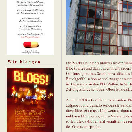
Wir bloggen
Die Merkel ist nichts anderes als ein weni
Blockpartei und damit auch nicht ander
Gallionsfigur eines Seeräuberschiffs, d
Bauchgefühl schon so viel weggenommen 
im Gegensatz zu den PDS-Zellen. In Witte
Zeitungsstände schauen: Oben ist ziemli
Aber die CDU-Blockflöten und andere Pfei
aufgeben, und deshalb werden sie auf das
diese Idee sein muss. Und wenn es dann n
unklaren Details zu gehen - Mehrwertst
sollen die da drüben mal vermitteln gege
des Ostens entspricht.