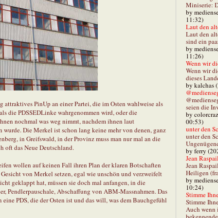
Miniserie: D
by mediense
11:32)
Laut den alt
Laut den al
sind ein paa
by mediense
11:26)
Wenn wir di
Wenn wir d
dieses Lande
by kalchas 
@mediensegl
@medienseg
g attraktives PinUp an einer Partei, die im Osten wahlweise als
seien die In
s als die PDSSEDLinke wahrgenommen wird, oder die
by colorcra
as ihnen nochmal was weg nimmt, nachdem ihnen laut
00:53)
unter den Sc
wurde. Die Merkel ist schon lang keine mehr von denen, ganz
unter den Sc
nberg, in Greifswald, in der Provinz muss man nur mal an die
Ungenügend 
ch oft das Neue Deutschland.
by ferry (20
Jean Raspail
fen wollen auf keinen Fall ihren Plan der klaren Botschaften
Jean Raspai
Heiligen (fr
 Gesicht von Merkel setzen, egal wie unschön und verzweifelt
by mediense
icht geklappt hat, müssen sie doch mal anfangen, in die
10:24)
euer, Pendlerpauschale, Abschaffung von ABM-Massnahmen. Das
Stimme Ihnen
n eine PDS, die der Osten ist und das will, was dem Bauchgefühl
Stimme Ihne
Auch wenn i
bekennender