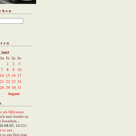
chen
aren
i 2005
Do
Fr
Sa
So
1
2
3
7
8
9
10
14
15
16
17
21
22
23
24
28
29
30
31
August
n
e als Odysseus
lich mal wieder zu
t Jonathan...
26.08.05, 14:21)
 es zur...
t es zur Zeit eine