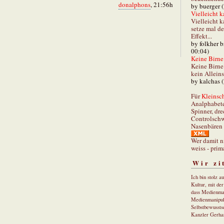
donalphons
, 21:56h
by buerger 
Vielleicht k
Vielleicht k
setze mal d
Effekt...
by folkher 
00:04)
Keine Birne 
Keine Birne 
kein Allein
by kalchas 
Für
Kleinsch
Analphabet
Spinner, dre
Controlschw
Nasenbären 
Wer damit n
weiss - prim
Wir zi
Ich bin stolz a
Kultur, mit de
dass Medienma
Medienmanipul
Selbstbewusstse
Kanzler Gerha