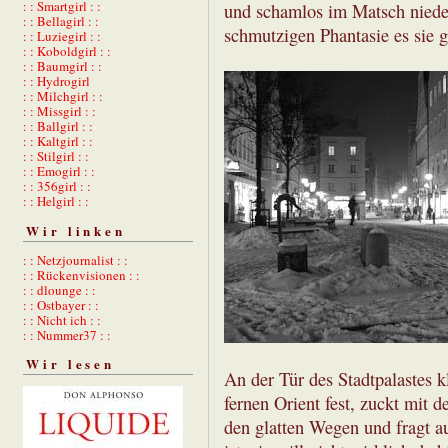
: : Smartgirl : :
und schamlos im Matsch niederl
: : Bellagirl : :
schmutzigen Phantasie es sie g
: : Luziegirl : :
: : Koboldgirl : :
: : Baumgirl : :
: : Hydrogirl
: : Milchgirl : :
: : Missgirl : :
: : Ballgirl : :
: : Kaltgirl : :
: : Stilgirl : :
: : Emogirl : :
: : 356girl : :
: : Helgirl : :
Wir linken
: : Netzjournalist : :
: : Rückenvisionen : :
: : dlounge : :
: : Ostbayer : :
: : Nicht ich : :
: : Nummer37 : :
Wir lesen
An der Tür des Stadtpalastes k
fernen Orient fest, zuckt mit 
den glatten Wegen und fragt au