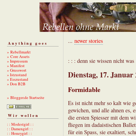
...
newer stories
Anything goes
» Rebellmarkt
» Core Assets
: : : denn sie wissen nicht was s
» Impressum
» Manifest
» Grusswort
Dienstag, 17. Januar
» Istzustand
» Esszustand
» Don B2B
Formidable
» Blogger.de Startseite
Es ist nicht mehr so kalt wie 
gewichen, und alle ahnen es, e
Wir wollen
die ersten Spiesser mit dem w
fliegen im dadaistischen Balle
: : Modestgirl : :
: : Damengirl : :
für ein Spass, sie exaltiert, s
: : Honeygirl : :