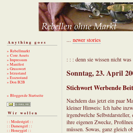
...
newer stories
Anything goes
» Rebellmarkt
» Core Assets
: : : denn sie wissen nicht was s
» Impressum
» Manifest
» Grusswort
Sonntag, 23. April 20
» Istzustand
» Esszustand
» Don B2B
Stichwort Werbende Bei
» Blogger.de Startseite
Nachdem das jetzt ein paar Mal
kleiner Hinweis: Ich habe inzw
Wir wollen
irgendwelche Selbstdarsteller,
ihre eigenen Zwecke, Profiln
: : Modestgirl : :
: : Damengirl : :
müssen. Sowas, ganz gleich ob 
: : Honeygirl : :