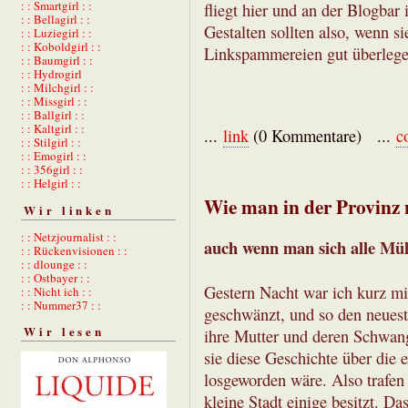
: : Smartgirl : :
fliegt hier und an der Blogbar
: : Bellagirl : :
Gestalten sollten also, wenn si
: : Luziegirl : :
: : Koboldgirl : :
Linkspammereien gut überlege
: : Baumgirl : :
: : Hydrogirl
: : Milchgirl : :
: : Missgirl : :
: : Ballgirl : :
: : Kaltgirl : :
...
link
(0 Kommentare) ...
c
: : Stilgirl : :
: : Emogirl : :
: : 356girl : :
: : Helgirl : :
Wie man in der Provinz
Wir linken
: : Netzjournalist : :
auch wenn man sich alle Müh
: : Rückenvisionen : :
: : dlounge : :
: : Ostbayer : :
Gestern Nacht war ich kurz mit
: : Nicht ich : :
: : Nummer37 : :
geschwänzt, und so den neueste
Wir lesen
ihre Mutter und deren Schwang
sie diese Geschichte über die 
losgeworden wäre. Also trafen 
kleine Stadt einige besitzt. Da