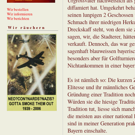
Urgrossvater nachweislich al
diffamiert hat. Umgekehrt beh
Wir bestellen
Wir informieren
seinen lunpigen 2 Geschossen 
Wir berichten
Schmach ihrer niedrigen Herku
Wir räuchern
Dreckskaff steht, von dem sie
sagen, wir, die Stadterer, hät
verkauft. Dennoch, das war ge
sagenhaft blauweissen bayerisc
besonders aber für Golfturnier
Nichtankommen in einer bayeri
Es ist nämlich so: Die kurzen 
Elitesse und ihr männliches Ge
Gründung einer Tradition noch
Würden sie die hiesige Tradit
Tradition tut, liesse sich man
die meisten aus einer nationa
sind in meiner Generation pra
Bayern einschalte.