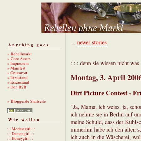
...
newer stories
Anything goes
» Rebellmarkt
» Core Assets
: : : denn sie wissen nicht was s
» Impressum
» Manifest
» Grusswort
Montag, 3. April 200
» Istzustand
» Esszustand
» Don B2B
Dirt Picture Contest - F
» Blogger.de Startseite
"Ja, Mama, ich weiss, ja, scho
ich nehme sie in Berlin auf un
Wir wollen
meine Schuld, dass der Kühlsch
immerhin habe ich den alten s
: : Modestgirl : :
: : Damengirl : :
ich auch in die Wäscherei, wol
: : Honeygirl : :