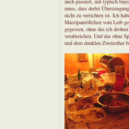
auch passiert, mit typisch ba
muss, dass derlei Überzeugun
nicht zu verrichten ist. Ich h
Marzipanröllchen vom Leib gere
gegessen, ohne das ich drohen
verabreichen. Und das ohne Sp
und dem dunklen Zweireiher b