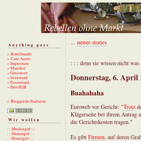
...
newer stories
Anything goes
» Rebellmarkt
» Core Assets
: : : denn sie wissen nicht was s
» Impressum
» Manifest
» Grusswort
Donnerstag, 6. April
» Istzustand
» Esszustand
» Don B2B
Buahahaha
» Blogger.de Startseite
Euroweb vor Gericht: "
Trotz
de
Klägerseite bei ihrem Antrag 
Wir wollen
die Gerichtskosten tragen."
: : Modestgirl : :
: : Damengirl : :
Es gibt
Firmen
, auf deren Gra
: : Honeygirl : :