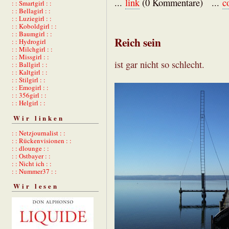
...
link
(0 Kommentare) ...
c
: : Smartgirl : :
: : Bellagirl : :
: : Luziegirl : :
: : Koboldgirl : :
: : Baumgirl : :
Reich sein
: : Hydrogirl
: : Milchgirl : :
: : Missgirl : :
ist gar nicht so schlecht.
: : Ballgirl : :
: : Kaltgirl : :
: : Stilgirl : :
: : Emogirl : :
: : 356girl : :
: : Helgirl : :
Wir linken
: : Netzjournalist : :
: : Rückenvisionen : :
: : dlounge : :
: : Ostbayer : :
: : Nicht ich : :
: : Nummer37 : :
Wir lesen