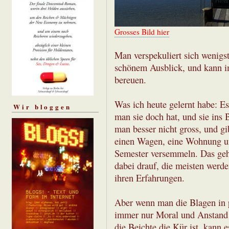
Grosses Bild hier
Man verspekuliert sich wenig
schönem Ausblick, und kann i
bereuen.
Was ich heute gelernt habe: Es
Wir bloggen
man sie doch hat, und sie ins 
man besser nicht gross, und gi
einen Wagen, eine Wohnung und
Semester versemmeln. Das geh
dabei drauf, die meisten werd
ihren Erfahrungen.
Aber wenn man die Blagen in p
immer nur Moral und Anstand p
die Beichte die Kür ist, kann e