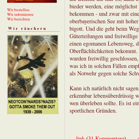
bieder werden, eine möglichst 
Wir bestellen
bekommen - und zwar mit eine
Wir informieren
Wir berichten
oberbayerischen See mit hoher
bigott. Und die geht beim Weg
Wir räuchern
Güterteilungen und freiwillige
einen egomanen Lebensweg, der
Oberflächlichkeiten bekommt. F
wurden freiwillig geschlossen,
was ich in solchen Fällen empf
als Notwehr gegen solche Schw
Kann ich natürlich nicht sag
erkennbar lebensüberdrüssig w
wen überleben sollte. Es ist e
sportlichen Gründen.
...
link
(
31 Kommentare
) ...