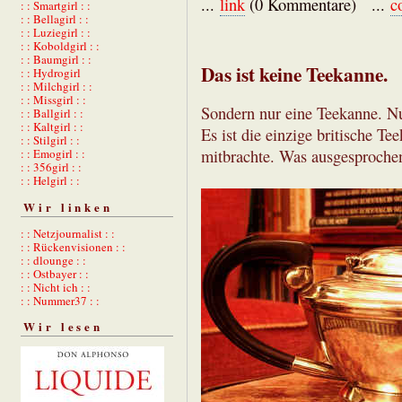
...
link
(0 Kommentare) ...
c
: : Smartgirl : :
: : Bellagirl : :
: : Luziegirl : :
: : Koboldgirl : :
: : Baumgirl : :
Das ist keine Teekanne.
: : Hydrogirl
: : Milchgirl : :
: : Missgirl : :
Sondern nur eine Teekanne. Nu
: : Ballgirl : :
: : Kaltgirl : :
Es ist die einzige britische Te
: : Stilgirl : :
mitbrachte. Was ausgesproche
: : Emogirl : :
: : 356girl : :
: : Helgirl : :
Wir linken
: : Netzjournalist : :
: : Rückenvisionen : :
: : dlounge : :
: : Ostbayer : :
: : Nicht ich : :
: : Nummer37 : :
Wir lesen