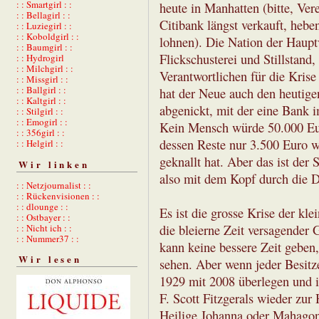
: : Smartgirl : :
heute in Manhatten (bitte, Vere
: : Bellagirl : :
Citibank längst verkauft, heben
: : Luziegirl : :
: : Koboldgirl : :
lohnen). Die Nation der Haupt
: : Baumgirl : :
Flickschusterei und Stillstand
: : Hydrogirl
: : Milchgirl : :
Verantwortlichen für die Kris
: : Missgirl : :
: : Ballgirl : :
hat der Neue auch den heutigen
: : Kaltgirl : :
abgenickt, mit der eine Bank 
: : Stilgirl : :
: : Emogirl : :
Kein Mensch würde 50.000 Eur
: : 356girl : :
dessen Reste nur 3.500 Euro 
: : Helgirl : :
geknallt hat. Aber das ist der 
Wir linken
also mit dem Kopf durch die 
: : Netzjournalist : :
: : Rückenvisionen : :
: : dlounge : :
Es ist die grosse Krise der kle
: : Ostbayer : :
die bleierne Zeit versagender 
: : Nicht ich : :
: : Nummer37 : :
kann keine bessere Zeit geben
Wir lesen
sehen. Aber wenn jeder Besitz
1929 mit 2008 überlegen und in
F. Scott Fitzgerals wieder zu
Heilige Johanna oder Mahagon