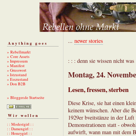
...
newer stories
Anything goes
» Rebellmarkt
» Core Assets
: : : denn sie wissen nicht was s
» Impressum
» Manifest
» Grusswort
Montag, 24. Novembe
» Istzustand
» Esszustand
» Don B2B
Lesen, fressen, sterben
» Blogger.de Startseite
Diese Krise, sie hat einen k
keinem wünschen. Aber die Be
Wir wollen
1929er bveitstänze in der Luft 
Demonstrationen statt - obwohl
: : Modestgirl : :
: : Damengirl : :
aufwirft, wann man mit dem B
: : Honeygirl : :