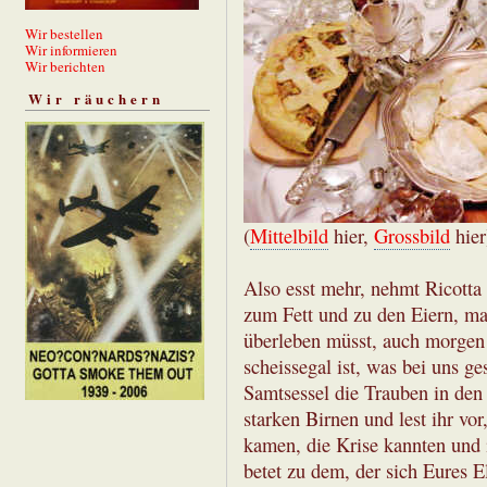
Wir bestellen
Wir informieren
Wir berichten
Wir räuchern
(
Mittelbild
hier,
Grossbild
hier
Also esst mehr, nehmt Ricotta 
zum Fett und zu den Eiern, ma
überleben müsst, auch morgen g
scheissegal ist, was bei uns g
Samtsessel die Trauben in den
starken Birnen und lest ihr vo
kamen, die Krise kannten und 
betet zu dem, der sich Eures E