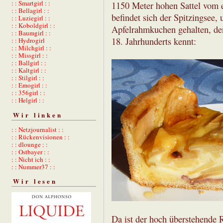
: : Smartgirl : :
1150 Meter hohen Sattel vom eh
: : Bellagirl : :
befindet sich der Spitzingsee,
: : Luziegirl : :
: : Koboldgirl : :
Apfelrahmkuchen gehalten, den
: : Baumgirl : :
18. Jahrhunderts kennt:
: : Hydrogirl
: : Milchgirl : :
: : Missgirl : :
: : Ballgirl : :
: : Kaltgirl : :
: : Stilgirl : :
: : Emogirl : :
: : 356girl : :
: : Helgirl : :
Wir linken
: : Netzjournalist : :
: : Rückenvisionen : :
: : dlounge : :
: : Ostbayer : :
: : Nicht ich : :
: : Nummer37 : :
Wir lesen
Da ist der hoch überstehende R