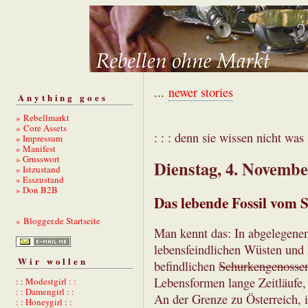
...
newer stories
Anything goes
» Rebellmarkt
» Core Assets
: : : denn sie wissen nicht was s
» Impressum
» Manifest
» Grusswort
Dienstag, 4. Novembe
» Istzustand
» Esszustand
» Don B2B
Das lebende Fossil vom S
» Blogger.de Startseite
Man kennt das: In abgelegenen
lebensfeindlichen Wüsten und 
Wir wollen
befindlichen
Schurkengenosse
Lebensformen lange Zeitläufe, 
: : Modestgirl : :
: : Damengirl : :
An der Grenze zu Österreich, 
: : Honeygirl : :