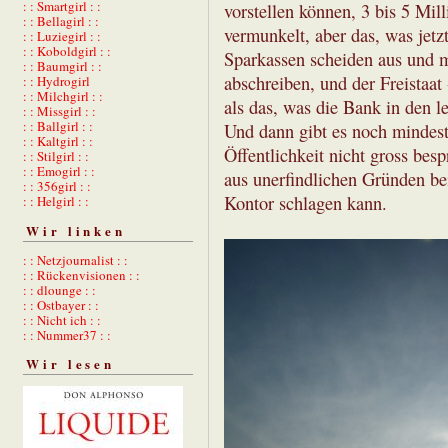
: : Smartgirl : :
vorstellen können, 3 bis 5 Mil
: : Bellagirl : :
vermunkelt, aber das, was jetz
: : Luziegirl : :
: : Koboldgirl : :
Sparkassen scheiden aus und m
: : Baumgirl : :
abschreiben, und der Freistaat 
: : Hydrogirl
: : Milchgirl : :
als das, was die Bank in den l
: : Missgirl : :
: : Ballgirl : :
Und dann gibt es noch mindest
: : Kaltgirl : :
Öffentlichkeit nicht gross bes
: : Stilgirl : :
: : Emogirl : :
aus unerfindlichen Gründen be
: : 356girl : :
Kontor schlagen kann.
: : Helgirl : :
Wir linken
: : Netzjournalist : :
: : Rückenvisionen : :
: : dlounge : :
: : Ostbayer : :
: : Nicht ich : :
: : Nummer37 : :
Wir lesen