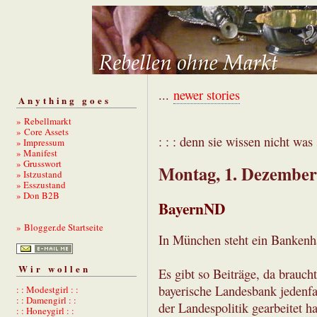
...
newer stories
Anything goes
» Rebellmarkt
» Core Assets
: : : denn sie wissen nicht was s
» Impressum
» Manifest
» Grusswort
Montag, 1. Dezember
» Istzustand
» Esszustand
» Don B2B
BayernND
» Blogger.de Startseite
In München steht ein Bankenha
Wir wollen
Es gibt so Beiträge, da brauc
bayerische Landesbank jedenfal
: : Modestgirl : :
: : Damengirl : :
der Landespolitik gearbeitet h
: : Honeygirl : :