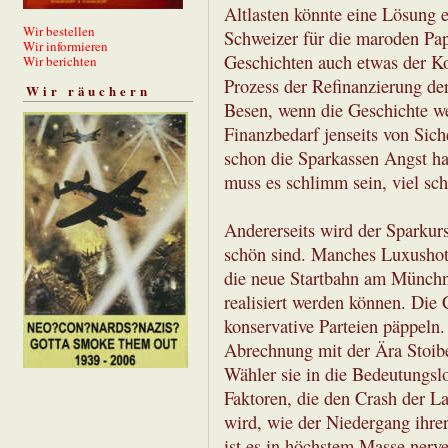
Altlasten könnte eine Lösung 
Wir bestellen
Schweizer für die maroden Pa
Wir informieren
Geschichten auch etwas der Ko
Wir berichten
Prozess der Refinanzierung der
Wir räuchern
Besen, wenn die Geschichte we
Finanzbedarf jenseits von Sic
schon die Sparkassen Angst ha
muss es schlimm sein, viel sc
Andererseits wird der Sparkurs
schön sind. Manches Luxushote
die neue Startbahn am Münchne
realisiert werden können. Die
konservative Parteien päppeln.
Abrechnung mit der Ära Stoibe
Wähler sie in die Bedeutungslo
Faktoren, die den Crash der L
wird, wie der Niedergang ihr
ist es in höchstem Masse nerv