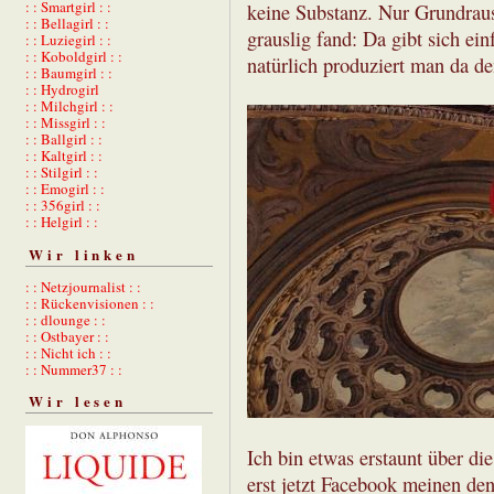
: : Smartgirl : :
keine Substanz. Nur Grundrau
: : Bellagirl : :
grauslig fand: Da gibt sich e
: : Luziegirl : :
: : Koboldgirl : :
natürlich produziert man da d
: : Baumgirl : :
: : Hydrogirl
: : Milchgirl : :
: : Missgirl : :
: : Ballgirl : :
: : Kaltgirl : :
: : Stilgirl : :
: : Emogirl : :
: : 356girl : :
: : Helgirl : :
Wir linken
: : Netzjournalist : :
: : Rückenvisionen : :
: : dlounge : :
: : Ostbayer : :
: : Nicht ich : :
: : Nummer37 : :
Wir lesen
Ich bin etwas erstaunt über di
erst jetzt Facebook meinen de