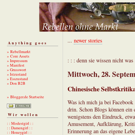
...
newer stories
Anything goes
» Rebellmarkt
» Core Assets
: : : denn sie wissen nicht was s
» Impressum
» Manifest
» Grusswort
Mittwoch, 28. Septe
» Istzustand
» Esszustand
» Don B2B
Chinesische Selbstkritik
» Blogger.de Startseite
Was ich mich ja bei Facebook 
drin. Schon Blogs können ein e
Wir wollen
wenigstens den Eindruck, etwas
Amusement, Aufklärung, Kriti
: : Modestgirl : :
: : Damengirl : :
Erinnerung an das eigene Lebe
: : Honeygirl : :