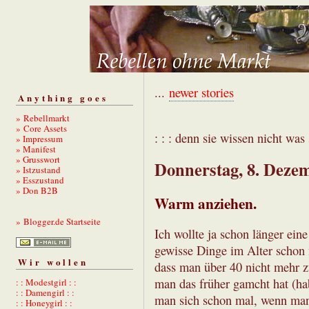
...
newer stories
Anything goes
» Rebellmarkt
» Core Assets
: : : denn sie wissen nicht was s
» Impressum
» Manifest
» Grusswort
Donnerstag, 8. Deze
» Istzustand
» Esszustand
» Don B2B
Warm anziehen.
» Blogger.de Startseite
Ich wollte ja schon länger ei
gewisse Dinge im Alter schon 
Wir wollen
dass man über 40 nicht mehr z
man das früher gamcht hat (hab
: : Modestgirl : :
: : Damengirl : :
man sich schon mal, wenn man
: : Honeygirl : :