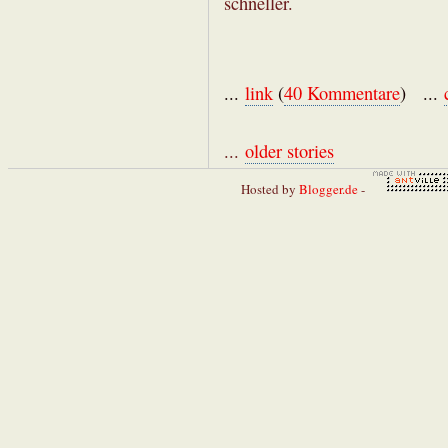
schneller.
...
link
(
40 Kommentare
) ...
...
older stories
Hosted by
Blogger.de
-