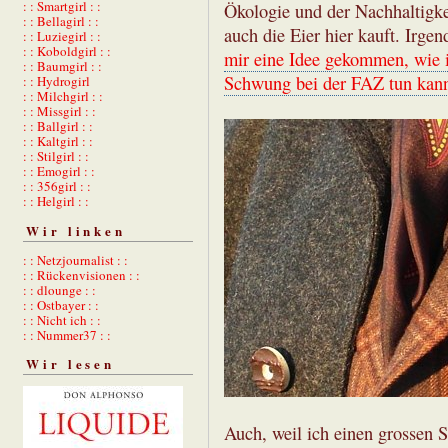
: : Smartgirl : :
Ökologie und der Nachhaltigke
: : Bellagirl : :
auch die Eier hier kauft. Irge
: : Luziegirl : :
: : Koboldgirl : :
mir eine Idee gekommen, wie 
: : Baumgirl : :
Schwung bei der FAZ tun kan
: : Hydrogirl
: : Milchgirl : :
: : Missgirl : :
: : Ballgirl : :
: : Kaltgirl : :
: : Stilgirl : :
: : Emogirl : :
: : 356girl : :
: : Helgirl : :
Wir linken
: : Netzjournalist : :
: : Rückenvisionen : :
: : dlounge : :
: : Ostbayer : :
: : Nicht ich : :
: : Nummer37 : :
Wir lesen
Auch, weil ich einen grossen S