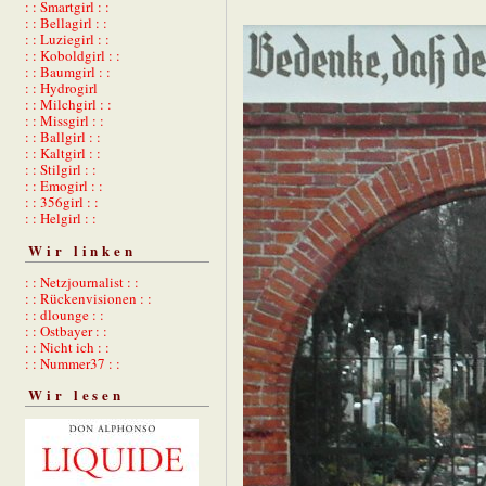
: : Smartgirl : :
: : Bellagirl : :
: : Luziegirl : :
: : Koboldgirl : :
: : Baumgirl : :
: : Hydrogirl
: : Milchgirl : :
: : Missgirl : :
: : Ballgirl : :
: : Kaltgirl : :
: : Stilgirl : :
: : Emogirl : :
: : 356girl : :
: : Helgirl : :
Wir linken
: : Netzjournalist : :
: : Rückenvisionen : :
: : dlounge : :
: : Ostbayer : :
: : Nicht ich : :
: : Nummer37 : :
Wir lesen