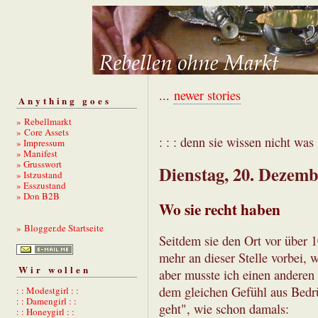
...
newer stories
Anything goes
» Rebellmarkt
» Core Assets
: : : denn sie wissen nicht was s
» Impressum
» Manifest
» Grusswort
Dienstag, 20. Dezemb
» Istzustand
» Esszustand
» Don B2B
Wo sie recht haben
» Blogger.de Startseite
Seitdem sie den Ort vor über 
mehr an dieser Stelle vorbei,
Wir wollen
aber musste ich einen anderen
dem gleichen Gefühl aus Bedr
: : Modestgirl : :
: : Damengirl : :
geht", wie schon damals:
: : Honeygirl : :