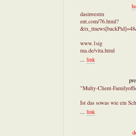
h
dasinvestm
ent.com/76.html?
&tx_ttnews[backPid]=4
www.1sig
ma.de/vita.html
...
link
pr
"Multy-Client-Familyoffi
Ist das sowas wie ein Sc
...
link
d