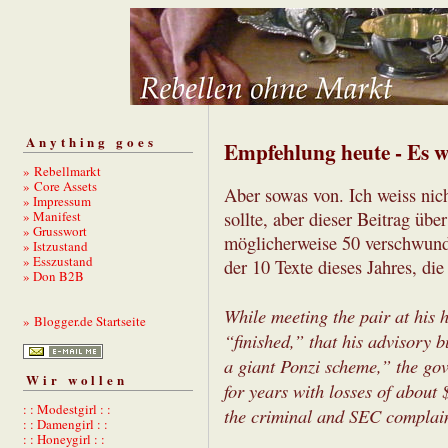
Anything goes
Empfehlung heute - Es 
» Rebellmarkt
» Core Assets
Aber sowas von. Ich weiss nich
» Impressum
» Manifest
sollte, aber dieser Beitrag ü
» Grusswort
möglicherweise 50 verschwun
» Istzustand
» Esszustand
der 10 Texte dieses Jahres, d
» Don B2B
While meeting the pair at his
» Blogger.de Startseite
“finished,” that his advisory b
a giant Ponzi scheme,” the go
Wir wollen
for years with losses of about 
: : Modestgirl : :
the criminal and SEC complain
: : Damengirl : :
: : Honeygirl : :