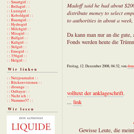
: : Smartgirl : :
Madoff said he had about $200 
: : Bellagirl : :
: : Luziegirl : :
distribute money to select emp
: : Koboldgirl : :
to authorities in about a week
: : Baumgirl : :
: : Hydrogirl
: : Milchgirl : :
: : Missgirl : :
Da kann man nur an die gute, 
: : Ballgirl : :
Fonds werden heute die Trümm
: : Kaltgirl : :
: : Stilgirl : :
: : Emogirl : :
: : 356girl : :
: : Helgirl : :
Freitag, 12. Dezember 2008, 04:32, von
don
Wir linken
: : Netzjournalist : :
: : Rückenvisionen : :
: : dlounge : :
: : Ostbayer : :
volltext der anklageschrift
.
: : Nicht ich : :
: : Nummer37 : :
...
link
Wir lesen
Gewisse Leute, die mein