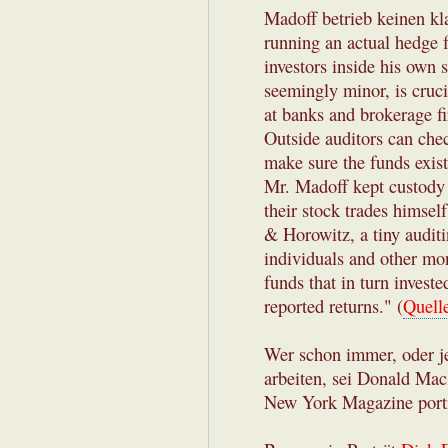
Madoff betrieb keinen k
running an actual hedge 
investors inside his own 
seemingly minor, is cruci
at banks and brokerage 
Outside auditors can che
make sure the funds exist
Mr. Madoff kept custody o
their stock trades himsel
& Horowitz, a tiny audit
individuals and other mon
funds that in turn investe
reported returns." (
Quell
Wer schon immer, oder je
arbeiten, sei Donald Ma
New York Magazine porträ