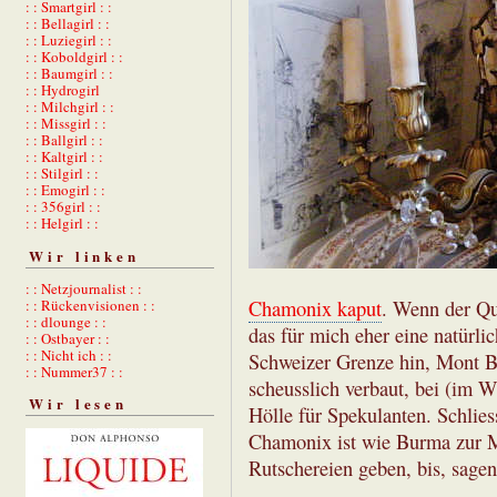
: : Smartgirl : :
: : Bellagirl : :
: : Luziegirl : :
: : Koboldgirl : :
: : Baumgirl : :
: : Hydrogirl
: : Milchgirl : :
: : Missgirl : :
: : Ballgirl : :
: : Kaltgirl : :
: : Stilgirl : :
: : Emogirl : :
: : 356girl : :
: : Helgirl : :
Wir linken
: : Netzjournalist : :
Chamonix kaput
. Wenn der Qu
: : Rückenvisionen : :
: : dlounge : :
das für mich eher eine natürli
: : Ostbayer : :
: : Nicht ich : :
Schweizer Grenze hin, Mont Bl
: : Nummer37 : :
scheusslich verbaut, bei (im Wi
Wir lesen
Hölle für Spekulanten. Schlies
Chamonix ist wie Burma zur M
Rutschereien geben, bis, sage