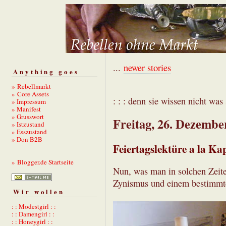
...
newer stories
Anything goes
» Rebellmarkt
» Core Assets
: : : denn sie wissen nicht was s
» Impressum
» Manifest
» Grusswort
Freitag, 26. Dezembe
» Istzustand
» Esszustand
» Don B2B
Feiertagslektüre a la K
» Blogger.de Startseite
Nun, was man in solchen Zeite
Zynismus und einem bestimmt
Wir wollen
: : Modestgirl : :
: : Damengirl : :
: : Honeygirl : :