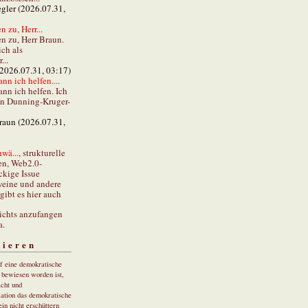
gler (2026.07.31,
 zu, Herr...
n zu, Herr Braun.
ch als
...
(2026.07.31, 03:17)
ann ich helfen....
ann ich helfen. Ich
en Dunning-Kruger-
braun (2026.07.31,
wä...
, strukturelle
en, Web2.0-
ckige Issue
eine und andere
gibt es hier auch
ichts anzufangen
a.
tieren
uf eine demokratische
r bewiesen worden ist,
cht und
ation das demokratische
in nicht erschüttern