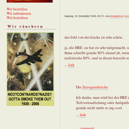
Wir bestellen
Wir informieren
Samstag, 20. Dezember 2008, 00:53, von
donalphons
| |
co
Wir berichten
Wir räuchern
das bild von der kirche ist sehr schön.
ja, die HRE. sie hat zu sehr mitgemacht,
firma schreibt gerade 80% darauf ab, wen
realistische 80%. und in dieser hinsicht 
...
link
Die
Zuzognenkirche
.
Ich denke, man wird bei der HRE
Teilverstaatlichung oder Aufspalt
gerade nicht mehr so arg cool.
...
link
...
comment