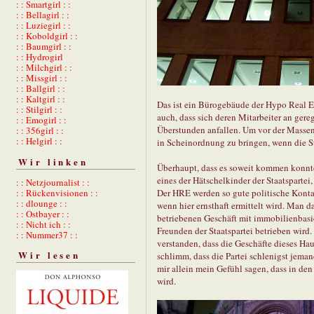
: : Smartgirl : :
: : Bellagirl : :
: : Luziegirl : :
: : Koboldgirl : :
: : Baumgirl : :
: : Hydrogirl
: : Milchgirl : :
: : Missgirl : :
: : Ballgirl : :
: : Kaltgirl : :
Das ist ein Bürogebäude der Hypo Real E
: : Stilgirl : :
auch, dass sich deren Mitarbeiter an ger
: : Emogirl : :
Überstunden anfallen. Um vor der Masse
: : 356girl : :
: : Helgirl : :
in Scheinordnung zu bringen, wenn die 
Wir linken
Überhaupt, dass es soweit kommen konnt
eines der Hätschelkinder der Staatsparte
: : Netzjournalist : :
: : Rückenvisionen : :
Der HRE werden so gute politische Konta
: : dlounge : :
wenn hier ernsthaft ermittelt wird. Man 
: : Ostbayer : :
betriebenen Geschäft mit immobilienbasi
: : Nicht ich : :
Freunden der Staatspartei betrieben wird.
: : Nummer37 : :
verstanden, dass die Geschäfte dieses Hau
Wir lesen
schlimm, dass die Partei schlenigst jeman
mir allein mein Gefühl sagen, dass in d
wird.