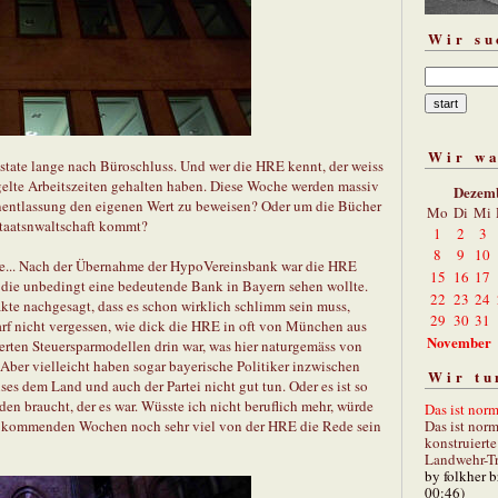
Wir su
Wir w
state lange nach Büroschluss. Und wer die HRE kennt, der weiss
egelte Arbeitszeiten gehalten haben. Diese Woche werden massiv
Dezem
nentlassung den eigenen Wert zu beweisen? Oder um die Bücher
Mo
Di
Mi
Staatsnwaltschaft kommt?
1
2
3
8
9
10
e... Nach der Übernahme der HypoVereinsbank war die HRE
15
16
17
i, die unbedingt eine bedeutende Bank in Bayern sehen wollte.
22
23
24
kte nachgesagt, dass es schon wirklich schlimm sein muss,
29
30
31
darf nicht vergessen, wie dick die HRE in oft von München aus
November
erten Steuersparmodellen drin war, was hier naturgemäss von
 Aber vielleicht haben sogar bayerische Politiker inzwischen
Wir tu
ses dem Land und auch der Partei nicht gut tun. Oder es ist so
den braucht, der es war. Wüsste ich nicht beruflich mehr, würde
Das ist norm
Das ist norm
en kommenden Wochen noch sehr viel von der HRE die Rede sein
konstruiert
Landwehr-Tra
by folkher 
00:46)