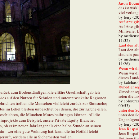
Jason Bourn
das ist wirk
viel verlang
by ferry (20
Auf Arte gibt
Auf Arte gib
Miniserie: D
by mediense
11:32)
Laut den alt
Laut den al
sind ein paa
by mediense
11:26)
Wenn wir di
Wenn wir d
dieses Lande
by kalchas 
@mediensegl
@medienseg
urück zum Bodenständigen, die elitäre Gesellschaft gab ich
seien die In
s auf den Nutzen für Schulen und unterentwickelte Regionen.
by colorcra
hrichten treiben die Menschen vielleicht zurück zur Sinnsuche;
00:53)
es im Lehel bleiben unbeachtet bei denen, die zur Kirche eilen.
unter den Sc
eschichten, die München Mores beibringen können. All die
unter den Sc
Ungenügend 
linprojekte zum Beispiel, unsere Private Equity Branche,
by ferry (20
 ob er im neuen Jahr länger als eine halbe Stunde an seinen
Jean Raspail
hin - wer eine gute Wohnung hat, kann die im Notfall leicht
Jean Raspai
auft, seitdem alle in Sicherheiten wollen.
Heiligen (fr