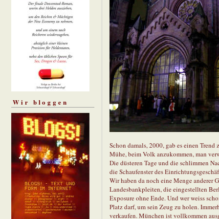
Wir bloggen
Schon damals, 2000, gab es einen Trend z
Mühe, beim Volk anzukommen, man verwie
Die düsteren Tage und die schlimmen Nac
die Schaufenster des Einrichtungsgeschäft
Wir haben da noch eine Menge anderer G
Landesbankpleiten, die eingestellten Ber
Exposure ohne Ende. Und wer weiss schon,
Platz darf, um sein Zeug zu holen. Immer
verkaufen. München ist vollkommen ausger