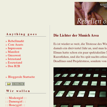
Anything goes
Die Lichter der Munich Area
» Rebellmarkt
Es ist wieder so weit, die Tristesse des W
» Core Assets
» Impressum
damals ein dreiviertel Jahr an, und man 
» Manifest
Elmau hatte schon ein paar spektakuläre
» Grusswort
Razorfishen, und die bis spät nachts erle
» Istzustand
Deadlines und Projektstress, sondern vo
» Esszustand
» Don B2B
» Blogger.de Startseite
Wir wollen
: : Modestgirl : :
: : Damengirl : :
: : Honeygirl : :