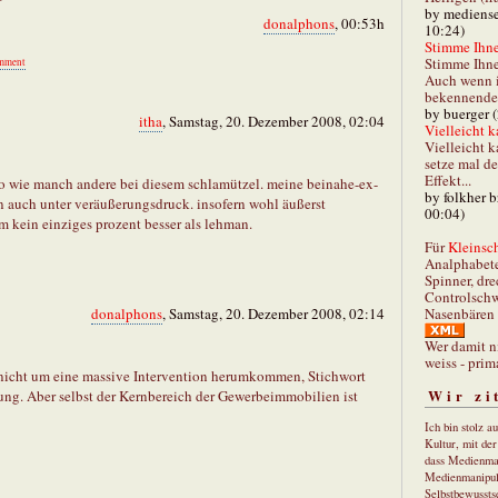
by mediense
donalphons
, 00:53h
10:24)
Stimme Ihnen
Stimme Ihne
mment
Auch wenn i
bekennender
by buerger 
itha
, Samstag, 20. Dezember 2008, 02:04
Vielleicht k
Vielleicht k
setze mal d
Effekt...
 so wie manch andere bei diesem schlamützel. meine beinahe-ex-
by folkher 
n auch unter veräußerungsdruck. insofern wohl äußerst
00:04)
um kein einziges prozent besser als lehman.
Für
Kleinsch
Analphabet
Spinner, dre
Controlschw
Nasenbären 
donalphons
, Samstag, 20. Dezember 2008, 02:14
Wer damit n
weiss - prim
 nicht um eine massive Intervention herumkommen, Stichwort
Wir zi
ung. Aber selbst der Kernbereich der Gewerbeimmobilien ist
Ich bin stolz a
Kultur, mit de
dass Medienma
Medienmanipul
Selbstbewusstse