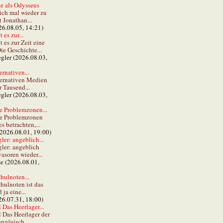
e als Odysseus
lich mal wieder zu
t Jonathan...
26.08.05, 14:21)
 es zur...
t es zur Zeit eine
ie Geschichte...
gler (2026.08.03,
ernativen...
ternativen Medien
r Tausend...
gler (2026.08.03,
e Problemzonen...
ie Problemzonen
s betrachten,...
(2026.08.01, 19:00)
er: angeblich...
ler: angeblich
vasoren wieder...
ze (2026.08.01,
hulnoten...
hulnoten ist das
ja eine...
26.07.31, 18:00)
 Das Heerlager...
l Das Heerlager der
anzösisch...