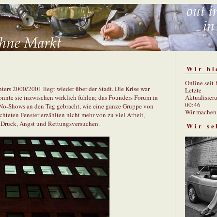
Wir bl
Online seit
inters 2000/2001 liegt wieder über der Stadt. Die Krise war
Letzte
Aktualisier
konnte sie inzwischen wirklich fühlen; das Founders Forum in
00:46
 No-Shows an den Tag gebracht, wie eine ganze Gruppe von
Wir mache
uchteten Fenster erzählten nicht mehr von zu viel Arbeit,
n Druck, Angst und Rettungsversuchen.
Wir se