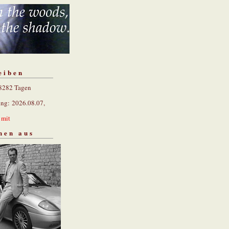
eiben
 8282 Tagen
ung: 2026.08.07,
n
mit
hen aus