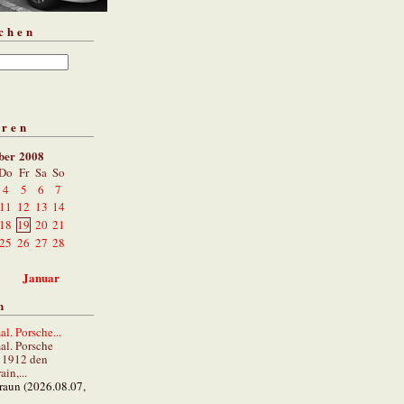
chen
aren
ber 2008
Do
Fr
Sa
So
4
5
6
7
11
12
13
14
18
19
20
21
25
26
27
28
Januar
n
al. Porsche...
al. Porsche
e 1912 den
in,...
braun (2026.08.07,