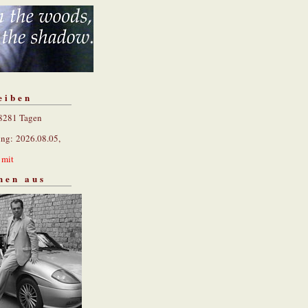
eiben
 8281 Tagen
ung: 2026.08.05,
n
mit
hen aus