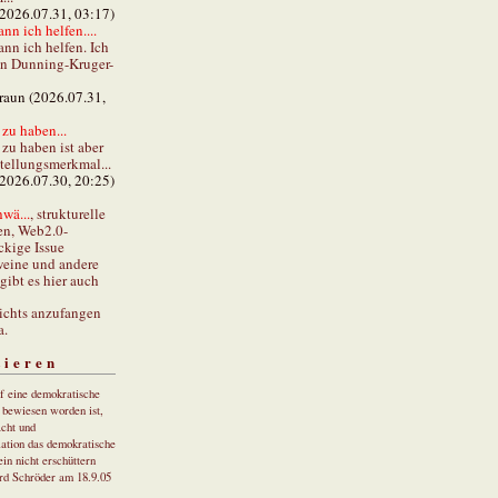
(2026.07.31, 03:17)
ann ich helfen....
ann ich helfen. Ich
en Dunning-Kruger-
braun (2026.07.31,
zu haben...
zu haben ist aber
stellungsmerkmal...
(2026.07.30, 20:25)
wä...
, strukturelle
en, Web2.0-
ckige Issue
eine und andere
gibt es hier auch
ichts anzufangen
a.
tieren
uf eine demokratische
r bewiesen worden ist,
cht und
ation das demokratische
in nicht erschüttern
rd Schröder am 18.9.05