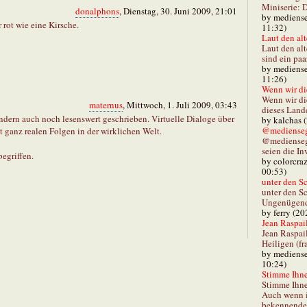
Miniserie: D
donalphons
, Dienstag, 30. Juni 2009, 21:01
by mediense
 rot wie eine Kirsche.
11:32)
Laut den alt
Laut den al
sind ein paa
by mediense
11:26)
Wenn wir di
Wenn wir d
maternus
, Mittwoch, 1. Juli 2009, 03:43
dieses Lande
sondern auch noch lesenswert geschrieben. Virtuelle Dialoge über
by kalchas 
@mediensegl
t ganz realen Folgen in der wirklichen Welt.
@medienseg
seien die In
egriffen.
by colorcra
00:53)
unter den Sc
unter den Sc
Ungenügend 
by ferry (20
Jean Raspail
Jean Raspai
Heiligen (fr
by mediense
10:24)
Stimme Ihnen
Stimme Ihne
Auch wenn i
bekennender