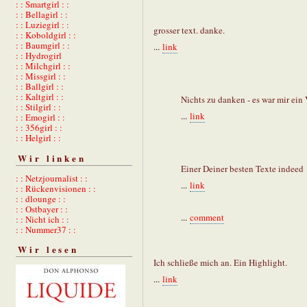
: : Smartgirl : :
: : Bellagirl : :
: : Luziegirl : :
grosser text. danke.
: : Koboldgirl : :
: : Baumgirl : :
...
link
: : Hydrogirl
: : Milchgirl : :
: : Missgirl : :
: : Ballgirl : :
: : Kaltgirl : :
Nichts zu danken - es war mir ein 
: : Stilgirl : :
...
link
: : Emogirl : :
: : 356girl : :
: : Helgirl : :
Wir linken
Einer Deiner besten Texte indeed
: : Netzjournalist : :
...
link
: : Rückenvisionen : :
: : dlounge : :
: : Ostbayer : :
...
comment
: : Nicht ich : :
: : Nummer37 : :
Wir lesen
Ich schließe mich an. Ein Highlight.
...
link