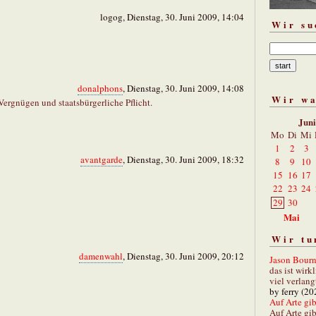
logog, Dienstag, 30. Juni 2009, 14:04
Wir su
donalphons
, Dienstag, 30. Juni 2009, 14:08
Wir w
Vergnügen und staatsbürgerliche Pflicht.
Jun
Mo
Di
Mi
1
2
3
avantgarde
, Dienstag, 30. Juni 2009, 18:32
8
9
10
15
16
17
22
23
24
29
30
Mai
Wir tu
damenwahl
, Dienstag, 30. Juni 2009, 20:12
Jason Bourn
das ist wirk
viel verlang
by ferry (20
Auf Arte gibt
Auf Arte gib