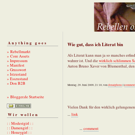
Anything goes
Wie gut, dass ich Literat bin
» Rebellmarkt
Als Literat kann man ja so manches erfind
» Core Assets
» Impressum
wahrer ist. Und die
wirklich schlimmen S
» Manifest
Anton Bruno Xaver von Blumenthal, den i
» Grusswort
» Istzustand
» Esszustand
» Don B2B
Montag, 29. Juni 2009, 21:10, von
donalphons
| |
comment
» Blogger.de Startseite
Vielen Dank für den wirklich gelungenen
Wir wollen
...
link
: : Modestgirl : :
: : Damengirl : :
...
comment
: : Honeygirl : :