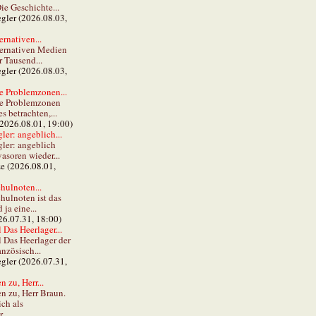
ie Geschichte...
gler (2026.08.03,
ernativen...
ternativen Medien
r Tausend...
gler (2026.08.03,
e Problemzonen...
ie Problemzonen
s betrachten,...
(2026.08.01, 19:00)
er: angeblich...
ler: angeblich
vasoren wieder...
ze (2026.08.01,
hulnoten...
hulnoten ist das
ja eine...
26.07.31, 18:00)
 Das Heerlager...
l Das Heerlager der
anzösisch...
gler (2026.07.31,
 zu, Herr...
n zu, Herr Braun.
ch als
...