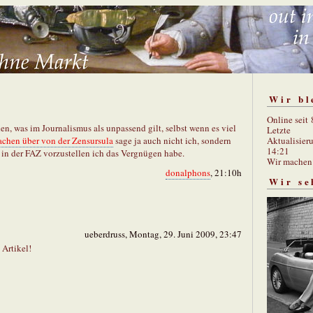
Wir bl
Online seit
en, was im Journalismus als unpassend gilt, selbst wenn es viel
Letzte
Aktualisier
achen über von der Zensursula
sage ja auch nicht ich, sondern
14:21
n der FAZ vorzustellen ich das Vergnügen habe.
Wir mache
donalphons
, 21:10h
Wir se
ueberdruss, Montag, 29. Juni 2009, 23:47
 Artikel!