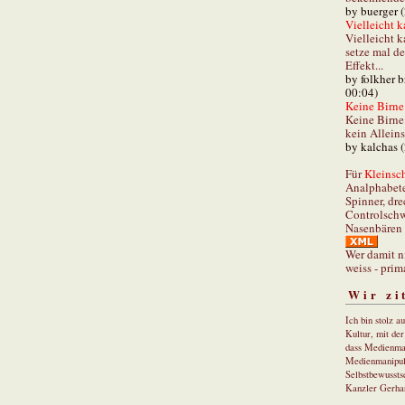
by buerger 
Vielleicht k
Vielleicht k
setze mal d
Effekt...
by folkher 
00:04)
Keine Birne 
Keine Birne 
kein Allein
by kalchas 
Für
Kleinsch
Analphabet
Spinner, dre
Controlschw
Nasenbären 
Wer damit n
weiss - prim
Wir zi
Ich bin stolz a
Kultur, mit de
dass Medienma
Medienmanipul
Selbstbewusstse
Kanzler Gerha