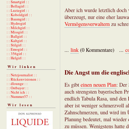
: : Smartgirl : :
: : Bellagirl : :
Aber ich wurde letztlich doc
: : Luziegirl : :
: : Koboldgirl : :
überzeugt, nur eine eher lau
: : Baumgirl : :
Vermögensverwaltern
zu schre
: : Hydrogirl
: : Milchgirl : :
: : Missgirl : :
: : Ballgirl : :
: : Kaltgirl : :
: : Stilgirl : :
...
link
(0 Kommentare) ...
c
: : Emogirl : :
: : 356girl : :
: : Helgirl : :
Wir linken
Die Angst um die englisc
: : Netzjournalist : :
: : Rückenvisionen : :
: : dlounge : :
Es gibt
einen neuen Plan
: Der
: : Ostbayer : :
auch strengsten bayerischen 
: : Nicht ich : :
: : Nummer37 : :
endlich Tabula Rasa, und den R
aber ist weniger schmerzvoll a
Wir lesen
Zahnschmerzen, und wird im Ü
Planung bedeutet, mal wieder 
zu müssen. Wenigstens hatte d