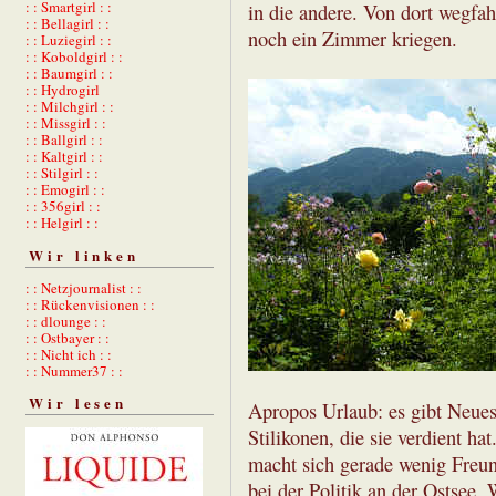
: : Smartgirl : :
in die andere. Von dort wegfa
: : Bellagirl : :
noch ein Zimmer kriegen.
: : Luziegirl : :
: : Koboldgirl : :
: : Baumgirl : :
: : Hydrogirl
: : Milchgirl : :
: : Missgirl : :
: : Ballgirl : :
: : Kaltgirl : :
: : Stilgirl : :
: : Emogirl : :
: : 356girl : :
: : Helgirl : :
Wir linken
: : Netzjournalist : :
: : Rückenvisionen : :
: : dlounge : :
: : Ostbayer : :
: : Nicht ich : :
: : Nummer37 : :
Wir lesen
Apropos Urlaub: es gibt Neues
Stilikonen, die sie verdient 
macht sich gerade wenig Freu
bei der Politik an der Ostsee.