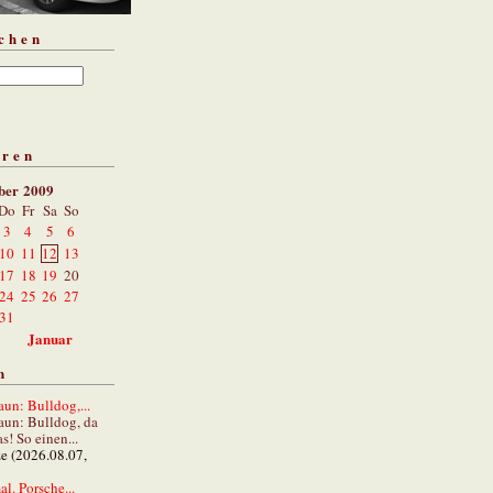
chen
aren
ber 2009
Do
Fr
Sa
So
3
4
5
6
10
11
12
13
17
18
19
20
24
25
26
27
31
Januar
n
un: Bulldog,...
aun: Bulldog, da
s! So einen...
ze (2026.08.07,
al. Porsche...