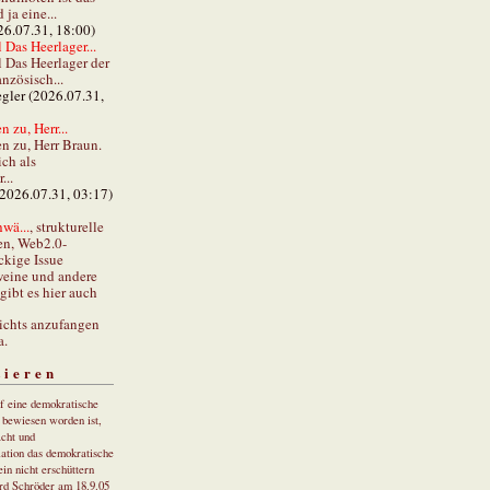
ja eine...
26.07.31, 18:00)
 Das Heerlager...
l Das Heerlager der
anzösisch...
gler (2026.07.31,
 zu, Herr...
n zu, Herr Braun.
ch als
...
(2026.07.31, 03:17)
wä...
, strukturelle
en, Web2.0-
ckige Issue
eine und andere
gibt es hier auch
ichts anzufangen
a.
tieren
uf eine demokratische
r bewiesen worden ist,
cht und
ation das demokratische
in nicht erschüttern
rd Schröder am 18.9.05