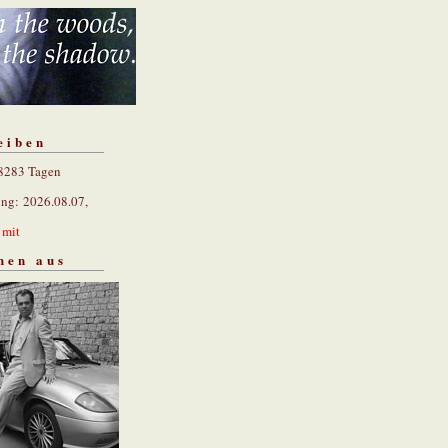
eiben
 8283 Tagen
ung: 2026.08.07,
n
mit
hen aus