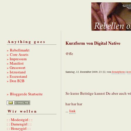
Anything goes
Kurzform von Digital Native
» Rebellmarkt
@ffe
» Core Assets
» Impressum
» Manifest
» Grusswort
» Istzustand
Samstag, 12. Dezember 2009, 23:22, von
donalphons
| |
co
» Esszustand
» Don B2B
So kurze Beiträge kannst Du aber auch wi
» Blogger.de Startseite
har har har
Wir wollen
...
link
: : Modestgirl : :
: : Damengirl : :
: : Honeygirl : :