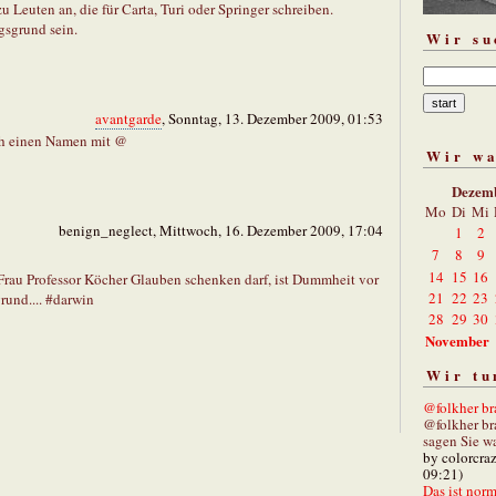
 Leuten an, die für Carta, Turi oder Springer schreiben.
gsgrund sein.
Wir su
avantgarde
, Sonntag, 13. Dezember 2009, 01:53
ch einen Namen mit @
Wir w
Dezem
Mo
Di
Mi
benign_neglect, Mittwoch, 16. Dezember 2009, 17:04
1
2
7
8
9
14
15
16
rau Professor Köcher Glauben schenken darf, ist Dummheit vor
21
22
23
rund.... #darwin
28
29
30
November
Wir tu
@folkher bra
@folkher br
sagen Sie wa
by colorcra
09:21)
Das ist norm