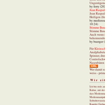
Ungenügend 
by ferry (20
Jean Raspail
Jean Raspai
Heiligen (fr
by mediense
10:24)
Stimme Ihnen
Stimme Ihne
Auch wenn i
bekennender
by buerger 
Für
Kleinsch
Analphabet
Spinner, dre
Controlschw
Nasenbären 
Wer damit n
weiss - prim
Wir zi
Ich bin stolz a
Kultur, mit de
dass Medienma
Medienmanipul
Selbstbewusstse
Kanzler Gerha