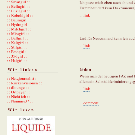
: : Smartgirl : :
Ich passe mich eben auch ab und zu
: : Bellagirl : :
Dummheit darf kein Diskrimierun
: : Luziegirl : :
...
link
: : Koboldgirl : :
: : Baumgirl : :
: : Hydrogirl
: : Milchgirl : :
: : Missgirl : :
: : Ballgirl : :
Und für Neoconnard kenn ich au
: : Kaltgirl : :
...
link
: : Stilgirl : :
: : Emogirl : :
: : 356girl : :
: : Helgirl : :
@don
Wir linken
Wenn man der heutigen FAZ und F
: : Netzjournalist : :
allem ein Selbstdiskriminierungsg
: : Rückenvisionen : :
: : dlounge : :
...
link
: : Ostbayer : :
: : Nicht ich : :
: : Nummer37 : :
...
comment
Wir lesen