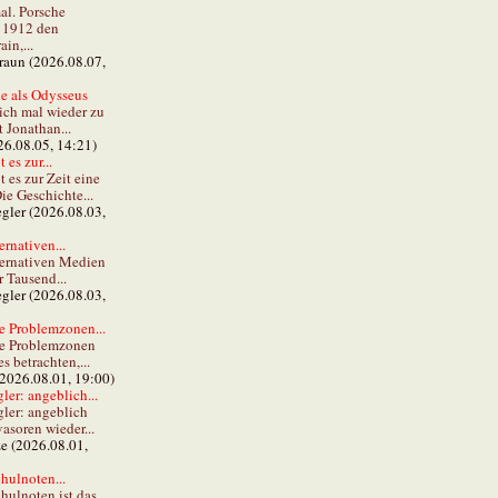
al. Porsche
e 1912 den
in,...
braun (2026.08.07,
e als Odysseus
lich mal wieder zu
t Jonathan...
26.08.05, 14:21)
 es zur...
t es zur Zeit eine
ie Geschichte...
gler (2026.08.03,
ernativen...
ternativen Medien
r Tausend...
gler (2026.08.03,
e Problemzonen...
ie Problemzonen
s betrachten,...
(2026.08.01, 19:00)
er: angeblich...
ler: angeblich
vasoren wieder...
ze (2026.08.01,
hulnoten...
hulnoten ist das