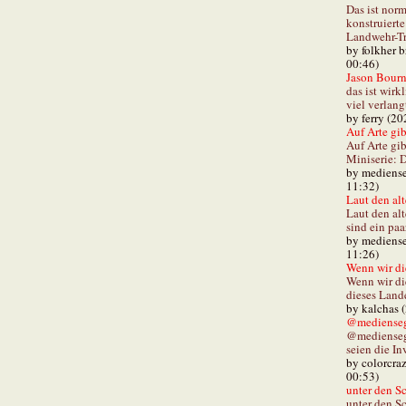
Das ist norm
konstruiert
Landwehr-Tra
by folkher 
00:46)
Jason Bourn
das ist wirk
viel verlang
by ferry (20
Auf Arte gibt
Auf Arte gib
Miniserie: D
by mediense
11:32)
Laut den alt
Laut den al
sind ein paa
by mediense
11:26)
Wenn wir di
Wenn wir d
dieses Lande
by kalchas 
@mediensegl
@medienseg
seien die In
by colorcra
00:53)
unter den Sc
unter den Sc