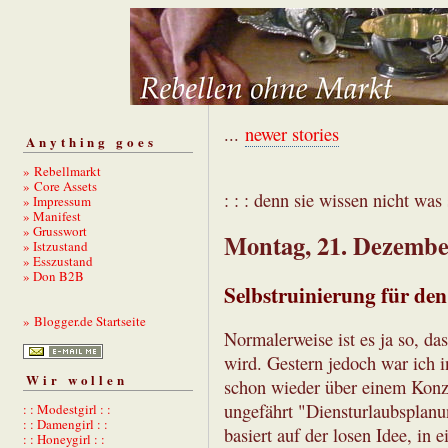
...
newer stories
Anything goes
» Rebellmarkt
» Core Assets
: : : denn sie wissen nicht was s
» Impressum
» Manifest
» Grusswort
Montag, 21. Dezembe
» Istzustand
» Esszustand
» Don B2B
Selbstruinierung für de
» Blogger.de Startseite
Normalerweise ist es ja so, da
wird. Gestern jedoch war ich i
Wir wollen
schon wieder über einem Konze
ungefährt "Diensturlaubsplan
: : Modestgirl : :
: : Damengirl : :
basiert auf der losen Idee, in
: : Honeygirl : :