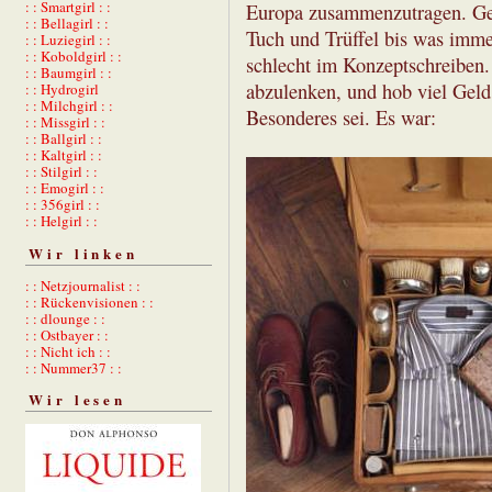
: : Smartgirl : :
Europa zusammenzutragen. Gew
: : Bellagirl : :
Tuch und Trüffel bis was imme
: : Luziegirl : :
: : Koboldgirl : :
schlecht im Konzeptschreiben.
: : Baumgirl : :
abzulenken, und hob viel Geld 
: : Hydrogirl
: : Milchgirl : :
Besonderes sei. Es war:
: : Missgirl : :
: : Ballgirl : :
: : Kaltgirl : :
: : Stilgirl : :
: : Emogirl : :
: : 356girl : :
: : Helgirl : :
Wir linken
: : Netzjournalist : :
: : Rückenvisionen : :
: : dlounge : :
: : Ostbayer : :
: : Nicht ich : :
: : Nummer37 : :
Wir lesen