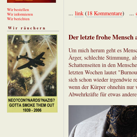
Wir bestellen
...
link
(
18 Kommentare
) ...
Wir informieren
Wir berichten
Wir räuchern
Der letzte frohe Mensch
Um mich herum geht es Mensch
Ärger, schlechte Stimmung, als
Schattenseiten in den Mensche
letzten Wochen lautet "Burnout
sich schon wieder irgendwie r
wenn der Kürper ohnehin nur wi
Abwehrkräfte für etwas andere