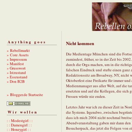
Anything goes
Nicht kommen
» Rebellmarkt
Die Medientage München sind die Fortset
» Core Assets
» Impressum
zumindest, früher, so in der Zeit bis 20
» Manifest
durch die Orga machen, um in die richtig
» Grusswort
falschen Eindruck und stufte einen ganz 
» Istzustand
Redaktionssitz am Broadway, NY, nicht wi
» Esszustand
Oktoberfest eine Freikarte für immer und a
» Don B2B
Medienmanager aus aller Welt, auf die t
ersetzten und auf die Kollegen, die sich 
» Blogger.de Startseite
Fressen würde nie enden.
Letztes Jahr war ich zu dieser Zeit in Nor
Wir wollen
die Systems. Irgendwo, zwischen begrünt
dass ich mich 2004 nicht nochmal breits
: : Modestgirl : :
Abendveranstaltung gaben mir dann den R
: : Damengirl : :
Besucherpack, das jetzt die Folgen von 
: : Honeygirl : :