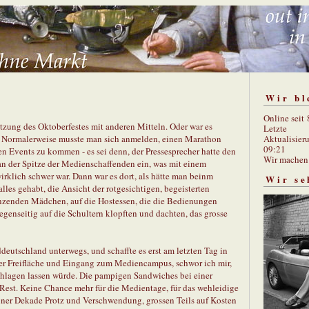
Wir bl
Online seit
zung des Oktoberfestes mit anderen Mitteln. Oder war es
Letzte
Aktualisier
02. Normalerweise musste man sich anmelden, einen Marathon
09:21
en Events zu kommen - es sei denn, der Pressesprecher hatte den
Wir mache
an der Spitze der Medienschaffenden ein, was mit einem
rklich schwer war. Dann war es dort, als hätte man beinm
Wir se
lles gehabt, die Ansicht der rotgesichtigen, begeisterten
anzenden Mädchen, auf die Hostessen, die die Bedienungen
gegenseitig auf die Schultern klopften und dachten, das grosse
ddeutschland unterwegs, und schaffte es erst am letzten Tag in
er Freifläche und Eingang zum Mediencampus, schwor ich mir,
chlagen lassen würde. Die pampigen Sandwiches bei einer
est. Keine Chance mehr für die Medientage, für das wehleidige
einer Dekade Protz und Verschwendung, grossen Teils auf Kosten