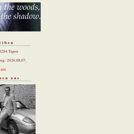
eiben
 8284 Tagen
ung: 2026.08.07,
n
mit
hen aus