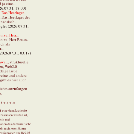
ja eine...
26.07.31, 18:00)
 Das Heerlager...
l Das Heerlager der
anzösisch...
gler (2026.07.31,
 zu, Herr...
n zu, Herr Braun.
ch als
...
(2026.07.31, 03:17)
wä...
, strukturelle
en, Web2.0-
ckige Issue
eine und andere
gibt es hier auch
ichts anzufangen
a.
tieren
uf eine demokratische
r bewiesen worden ist,
cht und
ation das demokratische
in nicht erschüttern
rd Schröder am 18.9.05