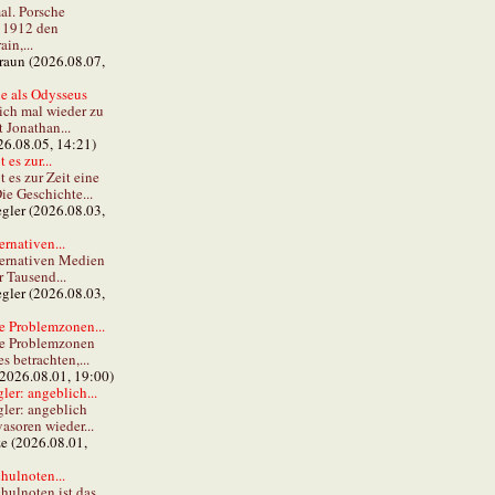
al. Porsche
e 1912 den
in,...
braun (2026.08.07,
e als Odysseus
lich mal wieder zu
t Jonathan...
26.08.05, 14:21)
 es zur...
t es zur Zeit eine
ie Geschichte...
gler (2026.08.03,
ernativen...
ternativen Medien
r Tausend...
gler (2026.08.03,
e Problemzonen...
ie Problemzonen
s betrachten,...
(2026.08.01, 19:00)
er: angeblich...
ler: angeblich
vasoren wieder...
ze (2026.08.01,
hulnoten...
hulnoten ist das