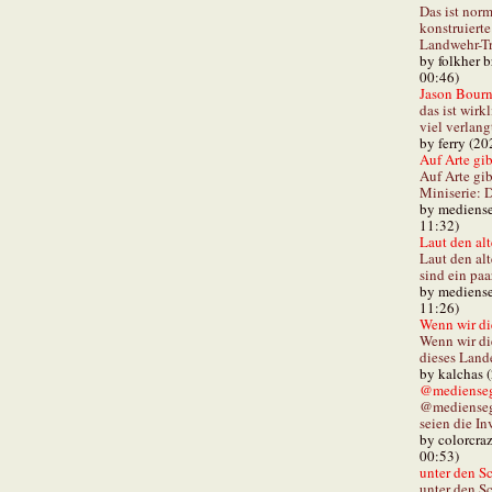
Das ist norm
konstruiert
Landwehr-Tra
by folkher 
00:46)
Jason Bourn
das ist wirk
viel verlang
by ferry (20
Auf Arte gibt
Auf Arte gib
Miniserie: D
by mediense
11:32)
Laut den alt
Laut den al
sind ein paa
by mediense
11:26)
Wenn wir di
Wenn wir d
dieses Lande
by kalchas 
@mediensegl
@medienseg
seien die In
by colorcra
00:53)
unter den Sc
unter den Sc