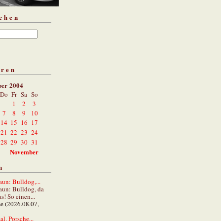
chen
aren
ber 2004
Do
Fr
Sa
So
1
2
3
7
8
9
10
14
15
16
17
21
22
23
24
28
29
30
31
November
n
un: Bulldog,...
aun: Bulldog, da
s! So einen...
ze (2026.08.07,
al. Porsche...