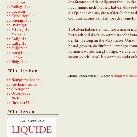
des Staates und der Allgemeinheit, in die
: : Smartgirl : :
: : Bellagirl : :
noch immer nicht kapiert hatten, dass jed
: : Luziegirl : :
als Spinner wie sie, die auf der Suche n
: : Koboldgirl : :
Conquistadores auf Haiti bei der vergebl
: : Baumgirl : :
: : Hydrogirl
Trotzdem haben sie mich noch immer nich
: : Milchgirl : :
: : Missgirl : :
bitte, ich soll doch, es würde sie sehr 
: : Ballgirl : :
der Erinnerung an die Mayonaise. Um so ü
: : Kaltgirl : :
brutal gesiebt, da dürfen nur wenige kom
: : Stilgirl : :
kommen würde, um glibbrige, weiche, sch
: : Emogirl : :
schon so schlimm? Ich werde es nicht erf
: : 356girl : :
: : Helgirl : :
Wir linken
Montag, 18. Oktober 2004, 15:10, von
donalphons
| |
comm
: : Netzjournalist : :
: : Rückenvisionen : :
: : dlounge : :
: : Ostbayer : :
: : Nicht ich : :
: : Nummer37 : :
Wir lesen