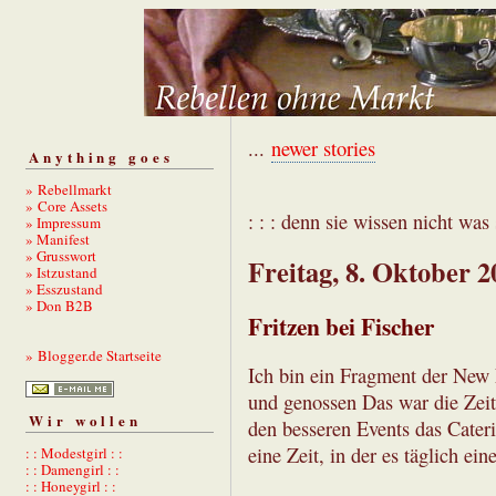
...
newer stories
Anything goes
» Rebellmarkt
» Core Assets
: : : denn sie wissen nicht was s
» Impressum
» Manifest
» Grusswort
Freitag, 8. Oktober 2
» Istzustand
» Esszustand
» Don B2B
Fritzen bei Fischer
» Blogger.de Startseite
Ich bin ein Fragment der New E
und genossen Das war die Zeit
Wir wollen
den besseren Events das Cater
eine Zeit, in der es täglich ein
: : Modestgirl : :
: : Damengirl : :
: : Honeygirl : :