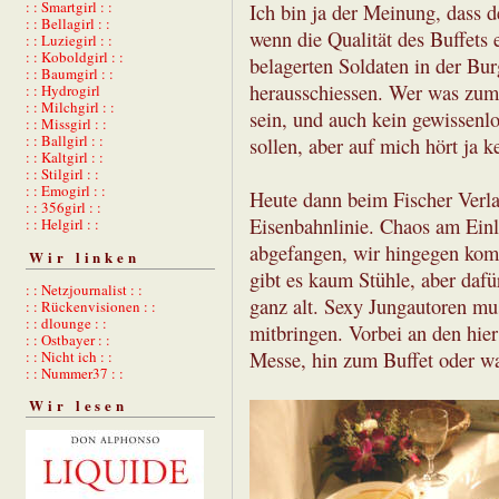
: : Smartgirl : :
Ich bin ja der Meinung, dass 
: : Bellagirl : :
wenn die Qualität des Buffets 
: : Luziegirl : :
: : Koboldgirl : :
belagerten Soldaten in der Bur
: : Baumgirl : :
herausschiessen. Wer was zum E
: : Hydrogirl
: : Milchgirl : :
sein, und auch kein gewissenl
: : Missgirl : :
: : Ballgirl : :
sollen, aber auf mich hört ja ke
: : Kaltgirl : :
: : Stilgirl : :
: : Emogirl : :
Heute dann beim Fischer Verla
: : 356girl : :
Eisenbahnlinie. Chaos am Einla
: : Helgirl : :
abgefangen, wir hingegen kom
Wir linken
gibt es kaum Stühle, aber dafü
: : Netzjournalist : :
ganz alt. Sexy Jungautoren mu
: : Rückenvisionen : :
: : dlounge : :
mitbringen. Vorbei an den hi
: : Ostbayer : :
Messe, hin zum Buffet oder wa
: : Nicht ich : :
: : Nummer37 : :
Wir lesen