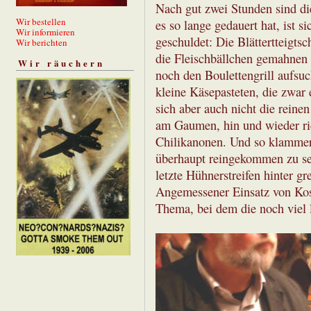
Nach gut zwei Stunden sind di
Wir bestellen
es so lange gedauert hat, ist s
Wir informieren
geschuldet: Die Blättertteigtsc
Wir berichten
die Fleischbällchen gemahnen 
Wir räuchern
noch den Boulettengrill aufsuc
kleine Käsepasteten, die zwar
sich aber auch nicht die reinen
am Gaumen, hin und wieder ri
Chilikanonen. Und so klammert 
überhaupt reingekommen zu se
letzte Hühnerstreifen hinter g
Angemessener Einsatz von Kos
Thema, bei dem die noch viel 