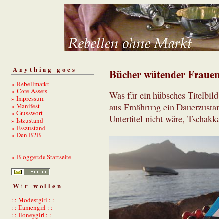
Anything goes
Bücher wütender Frauen
» Rebellmarkt
» Core Assets
Was für ein hübsches Titelbild
» Impressum
» Manifest
aus Ernährung ein Dauerzusta
» Grusswort
Untertitel nicht wäre, Tschakk
» Istzustand
» Esszustand
» Don B2B
» Blogger.de Startseite
Wir wollen
: : Modestgirl : :
: : Damengirl : :
: : Honeygirl : :