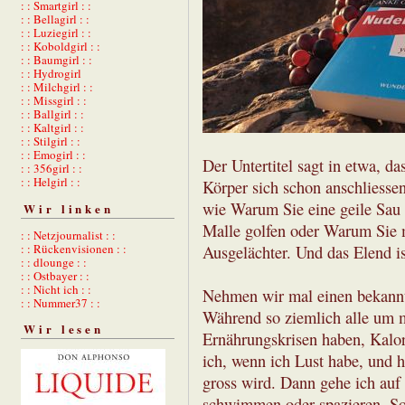
: : Smartgirl : :
: : Bellagirl : :
: : Luziegirl : :
: : Koboldgirl : :
: : Baumgirl : :
: : Hydrogirl
: : Milchgirl : :
: : Missgirl : :
: : Ballgirl : :
: : Kaltgirl : :
: : Stilgirl : :
: : Emogirl : :
Der Untertitel sagt in etwa, d
: : 356girl : :
: : Helgirl : :
Körper sich schon anschliessen
wie Warum Sie eine geile Sau 
Wir linken
Malle golfen oder Warum Sie m
: : Netzjournalist : :
: : Rückenvisionen : :
Ausgelächter. Und das Elend is
: : dlounge : :
: : Ostbayer : :
: : Nicht ich : :
Nehmen wir mal einen bekannt
: : Nummer37 : :
Während so ziemlich alle um 
Wir lesen
Ernährungskrisen haben, Kalori
ich, wenn ich Lust habe, und 
gross wird. Dann gehe ich auf
schwimmen oder spazieren. So