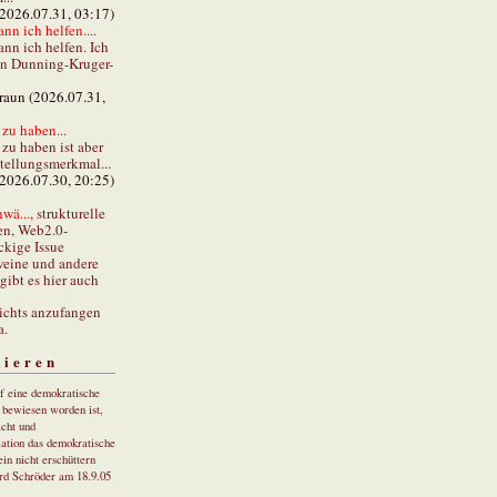
(2026.07.31, 03:17)
ann ich helfen....
ann ich helfen. Ich
en Dunning-Kruger-
braun (2026.07.31,
zu haben...
zu haben ist aber
stellungsmerkmal...
(2026.07.30, 20:25)
wä...
, strukturelle
en, Web2.0-
ckige Issue
eine und andere
gibt es hier auch
ichts anzufangen
a.
tieren
uf eine demokratische
r bewiesen worden ist,
cht und
ation das demokratische
in nicht erschüttern
rd Schröder am 18.9.05