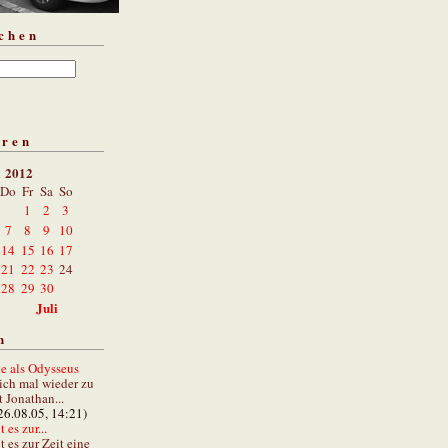
chen
aren
i 2012
Do
Fr
Sa
So
1
2
3
7
8
9
10
14
15
16
17
21
22
23
24
28
29
30
Juli
n
e als Odysseus
lich mal wieder zu
t Jonathan...
26.08.05, 14:21)
 es zur...
t es zur Zeit eine