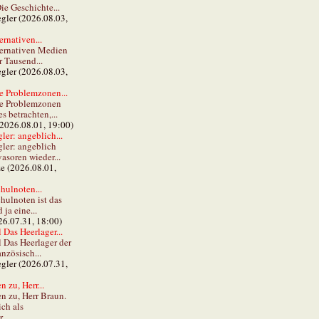
ie Geschichte...
gler (2026.08.03,
ernativen...
ternativen Medien
r Tausend...
gler (2026.08.03,
e Problemzonen...
ie Problemzonen
s betrachten,...
(2026.08.01, 19:00)
er: angeblich...
ler: angeblich
vasoren wieder...
ze (2026.08.01,
hulnoten...
hulnoten ist das
ja eine...
26.07.31, 18:00)
 Das Heerlager...
l Das Heerlager der
anzösisch...
gler (2026.07.31,
 zu, Herr...
n zu, Herr Braun.
ch als
...