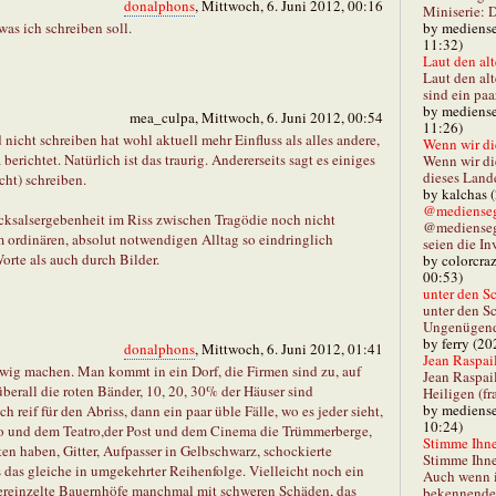
donalphons
, Mittwoch, 6. Juni 2012, 00:16
Miniserie: D
by mediense
was ich schreiben soll.
11:32)
Laut den alt
Laut den al
sind ein paa
by mediense
mea_culpa, Mittwoch, 6. Juni 2012, 00:54
11:26)
nicht schreiben hat wohl aktuell mehr Einfluss als alles andere,
Wenn wir di
erichtet. Natürlich ist das traurig. Andererseits sagt es einiges
Wenn wir d
dieses Lande
cht) schreiben.
by kalchas 
@mediensegl
icksalsergebenheit im Riss zwischen Tragödie noch nicht
@medienseg
rdinären, absolut notwendigen Alltag so eindringlich
seien die In
rte als auch durch Bilder.
by colorcra
00:53)
unter den Sc
unter den Sc
Ungenügend 
by ferry (20
donalphons
, Mittwoch, 6. Juni 2012, 01:41
Jean Raspail
wig machen. Man kommt in ein Dorf, die Firmen sind zu, auf
Jean Raspai
überall die roten Bänder, 10, 20, 30% der Häuser sind
Heiligen (fr
by mediense
 reif für den Abriss, dann ein paar üble Fälle, wo es jeder sieht,
10:24)
o und dem Teatro,der Post und dem Cinema die Trümmerberge,
Stimme Ihnen
ten haben, Gitter, Aufpasser in Gelbschwarz, schockierte
Stimme Ihne
das gleiche in umgekehrter Reihenfolge. Vielleicht noch ein
Auch wenn i
 vereinzelte Bauernhöfe manchmal mit schweren Schäden, das
bekennender