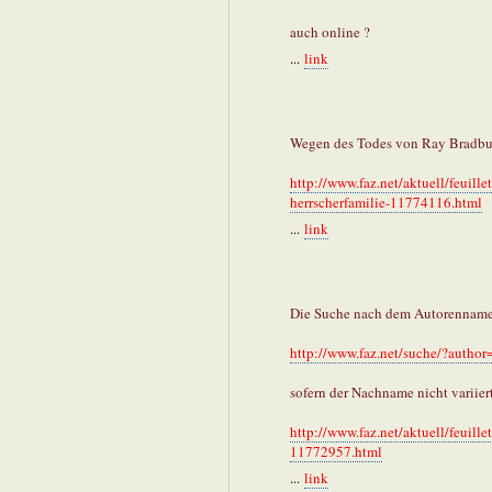
auch online ?
...
link
Wegen des Todes von Ray Bradbur
http://www.faz.net/aktuell/feuill
herrscherfamilie-11774116.html
...
link
Die Suche nach dem Autorennamen
http://www.faz.net/suche/?autho
sofern der Nachname nicht variier
http://www.faz.net/aktuell/feuill
11772957.html
...
link