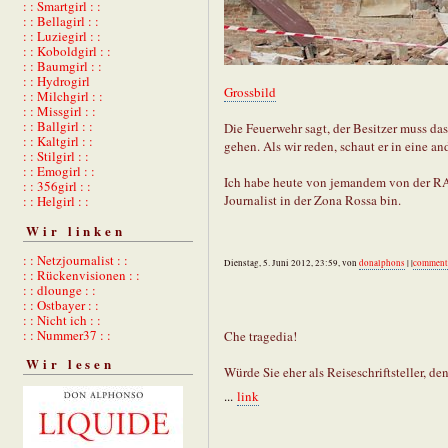
: : Smartgirl : :
: : Bellagirl : :
: : Luziegirl : :
: : Koboldgirl : :
: : Baumgirl : :
: : Hydrogirl
Grossbild
: : Milchgirl : :
: : Missgirl : :
: : Ballgirl : :
Die Feuerwehr sagt, der Besitzer muss das 
: : Kaltgirl : :
gehen. Als wir reden, schaut er in eine and
: : Stilgirl : :
: : Emogirl : :
Ich habe heute von jemandem von der RAI 
: : 356girl : :
Journalist in der Zona Rossa bin.
: : Helgirl : :
Wir linken
: : Netzjournalist : :
Dienstag, 5. Juni 2012, 23:59, von
donalphons
| |
comment
: : Rückenvisionen : :
: : dlounge : :
: : Ostbayer : :
: : Nicht ich : :
: : Nummer37 : :
Che tragedia!
Wir lesen
Würde Sie eher als Reiseschriftsteller, de
...
link