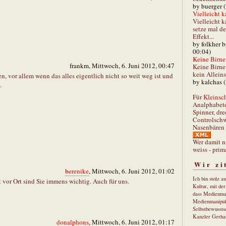
by buerger 
Vielleicht k
Vielleicht k
setze mal d
Effekt...
by folkher 
00:04)
Keine Birne 
frankm, Mittwoch, 6. Juni 2012, 00:47
Keine Birne 
kein Allein
, vor allem wenn das alles eigentlich nicht so weit weg ist und
by kalchas 
.
Für
Kleinsch
Analphabet
Spinner, dre
Controlschw
Nasenbären 
Wer damit n
weiss - prim
Wir zi
berenike
, Mittwoch, 6. Juni 2012, 01:02
Ich bin stolz a
t vor Ort sind Sie immens wichtig. Auch für uns.
Kultur, mit de
dass Medienma
Medienmanipul
Selbstbewusstse
Kanzler Gerha
donalphons
, Mittwoch, 6. Juni 2012, 01:17