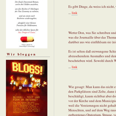
Es gibt Dinge, da weiss ich nicht, 
...
link
Werter Don, was Sie schreiben und 
was die Journaille über das Thema b
darüber aus wie einfühlsam sie (ni
Es ist selten daß erzwungene Sch
Wir bloggen
abzusehendem Ausmaßes und dem o
beschrieben wird. Sowohl durch Wo
...
link
Wie gesagt: Man kann das nicht e
den Parkplätzen sind Zelte, dann 
beschädigt, kaum sichtbar aber doch
vor der Kirche und dem Municipi
weil die Verzierungen nicht gehal
Menschten, und auf dem Weg raus 
zerborstenes Oratorium. Strasse,