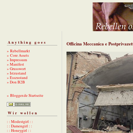
Anything goes
Officina Meccanica e Postprivazet
» Rebellmarkt
» Core Assets
» Impressum
» Manifest
» Grusswort
» Istzustand
» Esszustand
» Don B2B
» Blogger.de Startseite
Wir wollen
: : Modestgirl : :
: : Damengirl : :
: : Honeygirl : :