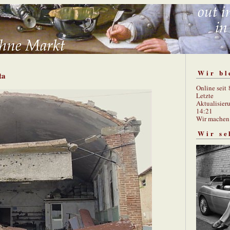
Wir bl
ta
Online seit
Letzte
Aktualisier
14:21
Wir mache
Wir se