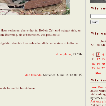
Wir su
Haus verlassen, aber er hat im Hof ein Zelt und weigert sich, zu
Wir w
ere Richtung, als er beschreibt, was passiert ist.
Jun
gehört, dass ich hier wahrscheinlich der letzte ausländische
Mo
Di
Mi
donalphons
, 23:59h
4
5
6
11
12
13
18
19
20
25
26
27
Mai
don ferrando
, Mittwoch, 6. Juni 2012, 00:15
Wir tu
Jason Bourn
nn als Journalist bezeichnen.
das ist wirk
viel verlang
by ferry (20
Auf Arte gibt
Auf Arte gib