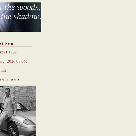
eiben
 8281 Tagen
ung: 2026.08.05,
n
mit
hen aus