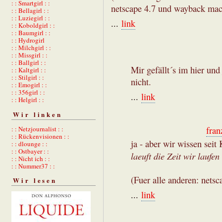
: : Smartgirl : :
netscape 4.7 und wayback machi
: : Bellagirl : :
: : Luziegirl : :
...
link
: : Koboldgirl : :
: : Baumgirl : :
: : Hydrogirl
: : Milchgirl : :
: : Missgirl : :
: : Ballgirl : :
Mir gefällt´s im hier und
: : Kaltgirl : :
: : Stilgirl : :
nicht.
: : Emogirl : :
: : 356girl : :
...
link
: : Helgirl : :
Wir linken
: : Netzjournalist : :
fran
: : Rückenvisionen : :
ja - aber wir wissen seit
: : dlounge : :
: : Ostbayer : :
laeuft die Zeit wir laufen
: : Nicht ich : :
: : Nummer37 : :
(Fuer alle anderen: netsc
Wir lesen
...
link