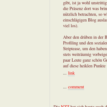
gibt, ist ja wohl unstritt
die Präsenz dort was brin
nützlich betrachten, so w
einschlägigen Blog auslas
viel los).
Aber den drüben in der 
Profiling und den sozia
Striptease, um den haben
stets weiträumig vorbeig
paar Leute ganz schön Gr
auf diese heiklen Punkte
...
link
...
comment
Die
NZZ
hat sich heute auch