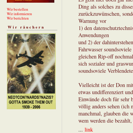
Ding als solches zu diss
Wir bestellen
zurückzuwünschen, sonde
Wir informieren
Wir berichten
Warnung vor
Wir räuchern
1) den datenschutztechni
Anwendungen
und 2) der dahinterstehe
Fahrwasser soundsoviele
gleichen Rip-off nochmal
sich sozialer und graswu
soundsoviele Verblendete 
Vielleicht ist der Don mi
etwas undifferenziert und
Einwände doch für sehr b
völlig anders sehen (ich
manchmal, glauben die wi
wem werden die bezahlt,
...
link