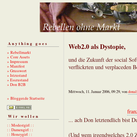
Anything goes
Web2.0 als Dystopie,
» Rebellmarkt
» Core Assets
und die Zukunft der social Sof
» Impressum
» Manifest
verflickrten und verplaceden B
» Grusswort
» Istzustand
» Esszustand
» Don B2B
Mittwoch, 11. Januar 2006, 09:29, von
donal
» Blogger.de Startseite
fran
Wir wollen
... ach Don letztendlich bist Du 
: : Modestgirl : :
: : Damengirl : :
(Und wem irgendwelches 2.0 Ze
: : Honeygirl : :