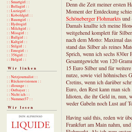
: : Smartgirl : :
Denn die Zeit meiner ersten Ha
: : Bellagirl : :
: : Luziegirl : :
Moment der Entdeckung schie
: : Koboldgirl : :
Schöneberger Flohmarkts
und d
: : Baumgirl : :
: : Hydrogirl
Damals knallte ich meine Hono
: : Milchgirl : :
weitgehend komplett für Silber
: : Missgirl : :
: : Ballgirl : :
nach dem Motto: Maximal das
: : Kaltgirl : :
: : Stilgirl : :
stand das Silber als reines M
: : Emogirl : :
Sprich, wenn ich sechs 830er 
: : 356girl : :
: : Helgirl : :
Gesamtgewicht von 120 Gramm f
15 Euro Silber und für weiter
Wir linken
nutze, sowie viel höhnisches G
: : Netzjournalist : :
: : Rückenvisionen : :
Cretins, wenn ich darüber sch
: : dlounge : :
Euro, den Rest kann man sich 
: : Ostbayer : :
: : Nicht ich : :
Idioten, die ihr Geld in, nun,
: : Nummer37 : :
weder Gabeln noch Lust auf To
Wir lesen
Having said this, reden wir üb
Frankfurt am Main nahm, und 
Flohmarkt. Als ich zum ersten 