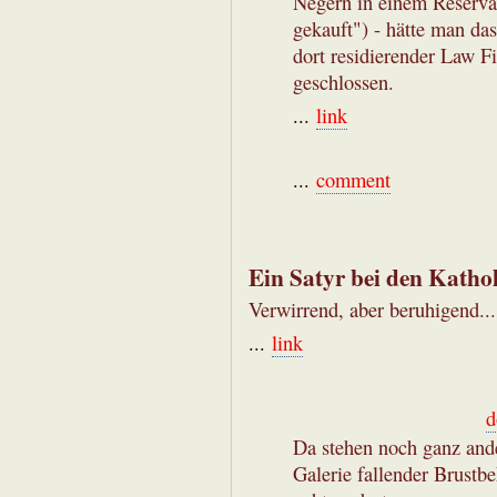
Negern in einem Reserva
gekauft") - hätte man da
dort residierender Law 
geschlossen.
...
link
...
comment
Ein Satyr bei den Katho
Verwirrend, aber beruhigend...
...
link
d
Da stehen noch ganz and
Galerie fallender Brustb