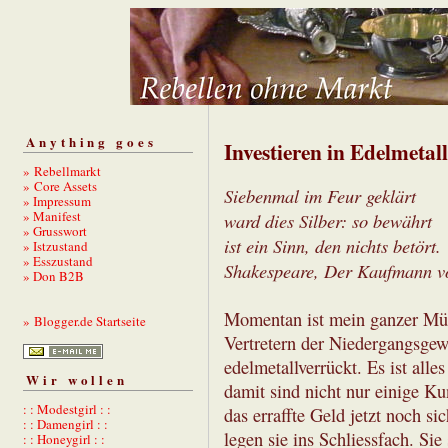
Anything goes
Investieren in Edelmeta
» Rebellmarkt
» Core Assets
Siebenmal im Feur geklärt
» Impressum
» Manifest
ward dies Silber: so bewährt
» Grusswort
ist ein Sinn, den nichts betört.
» Istzustand
» Esszustand
Shakespeare, Der Kaufmann vo
» Don B2B
Momentan ist mein ganzer Münc
» Blogger.de Startseite
Vertretern der Niedergangsgew
edelmetallverrückt. Es ist all
Wir wollen
damit sind nicht nur einige K
: : Modestgirl : :
das erraffte Geld jetzt noch si
: : Damengirl : :
legen sie ins Schliessfach. Sie
: : Honeygirl : :