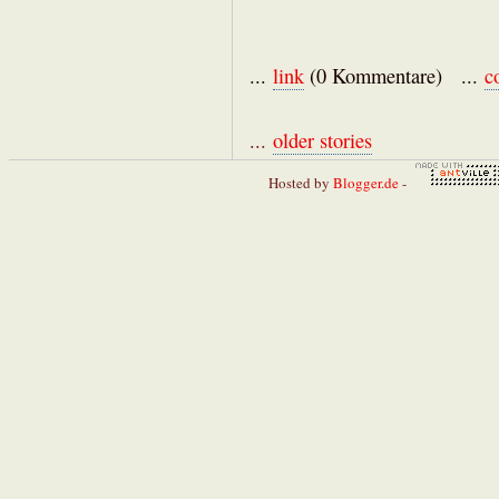
...
link
(0 Kommentare) ...
c
...
older stories
Hosted by
Blogger.de
-