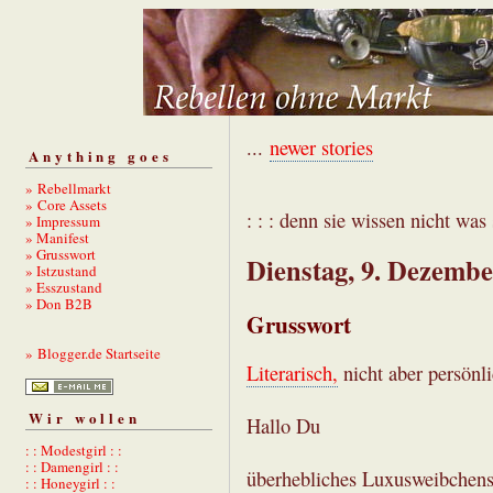
...
newer stories
Anything goes
» Rebellmarkt
» Core Assets
: : : denn sie wissen nicht was s
» Impressum
» Manifest
» Grusswort
Dienstag, 9. Dezembe
» Istzustand
» Esszustand
» Don B2B
Grusswort
» Blogger.de Startseite
Literarisch,
nicht aber persönli
Wir wollen
Hallo Du
: : Modestgirl : :
: : Damengirl : :
überhebliches Luxusweibchensu
: : Honeygirl : :