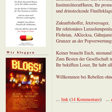
InstitutsliteratHuren, Ihr promo
und drinsteckende Fäuilleklage
Zukunftshoffer, Jetztversager,
Ihr rektionäres Luxuslumpenla
Flohrian, AKlecksa, Gähnjami
Grunzer an der Popverwertungs
Keiner braucht Euch, niemand
Wir bloggen
Zum Besten der Gesellschaft m
Ihr bekifften Loser, Ihr habt al
Willkommen bei Rebellen ohn
...
link
(
14 Kommentare
) ...