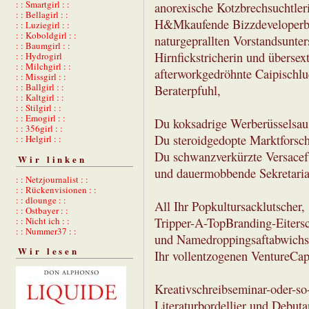
: : Smartgirl : :
anorexische Kotzbrechsuchtler
: : Bellagirl : :
H&Mkaufende Bizzdeveloperbef
: : Luziegirl : :
: : Koboldgirl : :
naturgeprallten Vorstandsunter
: : Baumgirl : :
Hirnfickstricherin und übersex
: : Hydrogirl
: : Milchgirl : :
afterworkgedröhnte Caipischlu
: : Missgirl : :
: : Ballgirl : :
Beraterpfuhl,
: : Kaltgirl : :
: : Stilgirl : :
: : Emogirl : :
Du koksadrige Werberüsselsau
: : 356girl : :
Du steroidgedopte Marktforsc
: : Helgirl : :
Du schwanzverkürzte Versace
Wir linken
und dauermobbende Sekretariat
: : Netzjournalist : :
: : Rückenvisionen : :
: : dlounge : :
All Ihr Popkultursacklutscher,
: : Ostbayer : :
Tripper-A-TopBranding-Eiters
: : Nicht ich : :
: : Nummer37 : :
und Namedroppingsaftabwichs
Wir lesen
Ihr vollentzogenen VentureCapi
Kreativschreibseminar-oder-so
Literaturbordellier und Debuta